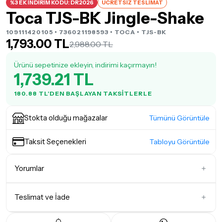
%3 EK İNDİRİM KODU: DR2026
ÜCRETSİZ TESLİMAT
Toca TJS-BK Jingle-Shake
109111420105 • 736021198593 •
TOCA
• TJS-BK
1,793.00 TL
2,988.00 TL
Ürünü sepetinize ekleyin, indirimi kaçırmayın!
1,739.21 TL
180.88 TL'DEN BAŞLAYAN TAKSITLERLE
Stokta olduğu mağazalar
Tümünü Görüntüle
Taksit Seçenekleri
Tabloyu Görüntüle
Yorumlar
Teslimat ve İade
İlk Yorumu Siz Yazın
Teslimat Koşulları