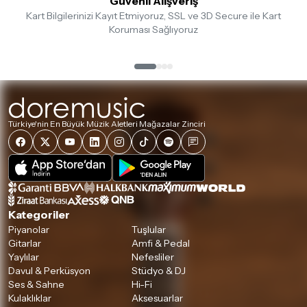
Güvenli Alışveriş
Kart Bilgilerinizi Kayıt Etmiyoruz, SSL ve 3D Secure ile Kart
İade ve değişim koşulları, ürün kategorilerine göre farklılık
Koruması Sağlıyoruz
gösterebilir. Lütfen satın almadan önce ilgili ürünün
iade/değişim şartlarını kontrol ettiğinizden emin olun.
Detaylar için
tıklayınız
Türkiye'nin En Büyük Müzik Aletleri Mağazalar Zinciri
Kategoriler
Piyanolar
Tuşlular
Gitarlar
Amfi & Pedal
Yaylılar
Nefesliler
Davul & Perküsyon
Stüdyo & DJ
Ses & Sahne
Hi-Fi
Kulaklıklar
Aksesuarlar