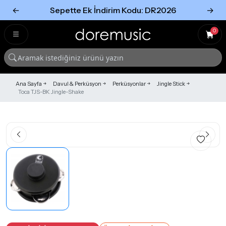
←
Sepette Ek İndirim Kodu: DR2026
→
Tümünü Gör
Tümünü gör
0
Ana Sayfa
Davul & Perküsyon
Perküsyonlar
Jingle Stick
Toca TJS-BK Jingle-Shake