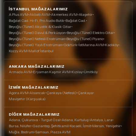
İSTANBUL MAĞAZALARIMIZ
A Plus AVM
•
Akbatı AVM
•
Akmerkez AVM
•
Ataşehir
•
Bağdat Cad. Hi-Fi, Pro Audio Butik
•
Bağdat Cad.
•
Beyoğlu (Tünel) Akustik & Klasik Gitar
•
Beyoğlu (Tünel) Davul & Perküsyon
•
Beyoğlu (Tünel) Elektro Gitar
•
Beyoğlu (Tünel) Nefesli Enstrüman
•
Beyoğlu (Tünel) Piyano
•
Beyoğlu (Tünel) Yaylı Enstrüman
•
Göktürk
•
İstMarina AVM
•
Kadıköy
•
Kozzy AVM
•
Mall of İstanbul
ANKARA MAĞAZALARIMIZ
Armada AVM
•
Eryaman Kaşmir AVM
•
Kızılay
•
Ümitköy
İZMIR MAĞAZALARIMIZ
Agora AVM
•
Alsancak
•
Çankaya (Nefesli)
•
Çankaya
•
Mavişehir (Karşıyaka)
DIĞER MAĞAZALARIMIZ
Adana, Çukurova - Turgut Özal
•
Adana, Kurtuluş
•
Antalya, Lara
•
Bursa, Nilüfer
•
Gaziantep, Şehitkamil
•
Kocaeli, İzmit
•
Mersin, Yenişehir
•
Muğla, Bodrum
•
Samsun, Piazza AVM