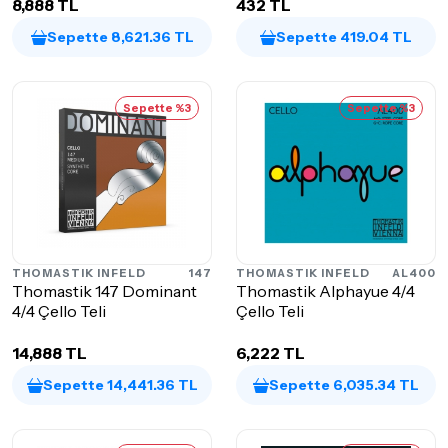
8,888 TL
432 TL
Sepette 8,621.36 TL
Sepette 419.04 TL
Sepette %3
Sepette %3
THOMASTIK INFELD
147
THOMASTIK INFELD
AL400
Thomastik 147 Dominant
Thomastik Alphayue 4/4
4/4 Çello Teli
Çello Teli
14,888 TL
6,222 TL
Sepette 14,441.36 TL
Sepette 6,035.34 TL