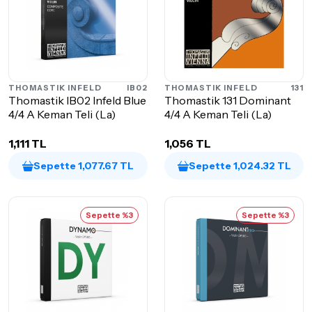
THOMASTIK INFELD
IB02
THOMASTIK INFELD
131
Thomastik IB02 Infeld Blue
Thomastik 131 Dominant
4/4 A Keman Teli (La)
4/4 A Keman Teli (La)
1,111 TL
1,056 TL
Sepette 1,077.67 TL
Sepette 1,024.32 TL
Sepette %3
Sepette %3