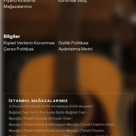
Piyano Kiralama
Kurumsal Satış
Mağazalarımız
Bilgiler
Kişisel Verilerin Korunması
Gizlilik Politikası
Çerez Politikası
Aydınlatma Metni
İSTANBUL MAĞAZALARIMIZ
A Plus AVM
•
Akbatı AVM
•
Akmerkez AVM
•
Ataşehir
•
Bağdat Cad. Hi-Fi, Pro Audio Butik
•
Bağdat Cad.
•
Beyoğlu (Tünel) Akustik & Klasik Gitar
•
Beyoğlu (Tünel) Davul & Perküsyon
•
Beyoğlu (Tünel) Elektro Gitar
•
Beyoğlu (Tünel) Nefesli Enstrüman
•
Beyoğlu (Tünel) Piyano
•