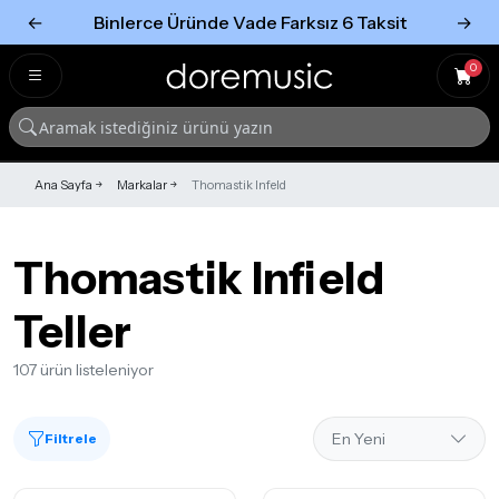
←
Binlerce Üründe Vade Farksız 6 Taksit
→
Tümünü Gör
Tümünü gör
0
Ana Sayfa
Markalar
Thomastik Infeld
Thomastik Infield
Teller
107 ürün listeleniyor
Filtrele