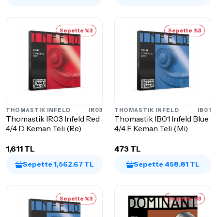
Sepette %3
Sepette %3
THOMASTIK INFELD
IR03
THOMASTIK INFELD
IB01
Thomastik IR03 Infeld Red
Thomastik IB01 Infeld Blue
4/4 D Keman Teli (Re)
4/4 E Keman Teli (Mi)
1,611 TL
473 TL
Sepette 1,562.67 TL
Sepette 458.81 TL
Sepette %3
Sepette %3