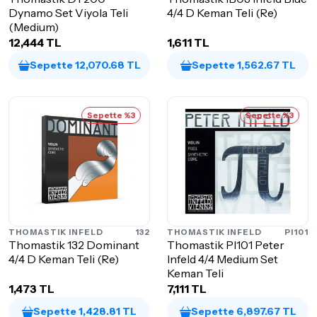
Dynamo Set Viyola Teli
4/4 D Keman Teli (Re)
(Medium)
12,444 TL
1,611 TL
Sepette 12,070.68 TL
Sepette 1,562.67 TL
Sepette %3
Sepette %3
THOMASTIK INFELD
132
THOMASTIK INFELD
PI101
Thomastik 132 Dominant
Thomastik Pl101 Peter
4/4 D Keman Teli (Re)
Infeld 4/4 Medium Set
Keman Teli
1,473 TL
7,111 TL
Sepette 1,428.81 TL
Sepette 6,897.67 TL