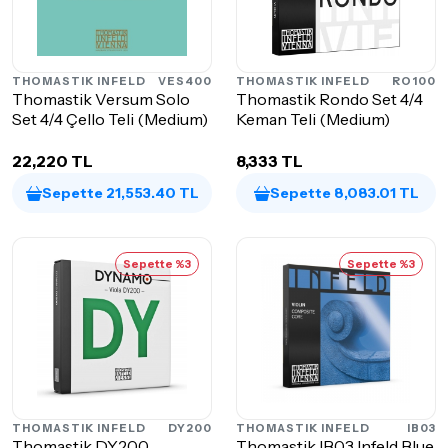
THOMASTIK INFELD
VES400
THOMASTIK INFELD
RO100
Thomastik Versum Solo
Thomastik Rondo Set 4/4
Set 4/4 Çello Teli (Medium)
Keman Teli (Medium)
22,220 TL
8,333 TL
Sepette 21,553.40 TL
Sepette 8,083.01 TL
Sepette %3
Sepette %3
THOMASTIK INFELD
DY200
THOMASTIK INFELD
IB03
Thomastik DY200
Thomastik IB03 Infeld Blue