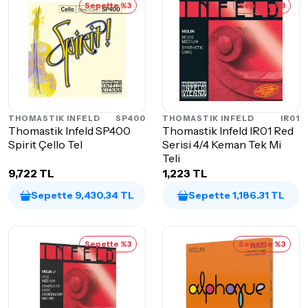
Sepette %3
Sepette %3
THOMASTIK INFELD
SP400
THOMASTIK INFELD
IR01
Thomastik Infeld SP400
Thomastik Infeld IR01 Red
Spirit Çello Tel
Serisi 4/4 Keman Tek Mi
Teli
9,722 TL
1,223 TL
Sepette 9,430.34 TL
Sepette 1,186.31 TL
Sepette %3
Sepette %3