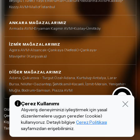
Beyoğlu (Tünel) Yaylı Enstrüman
•
Göktürk
•
İstMarina AVM
•
Kadıköy
•
Kozzy AVM
•
Mall of İstanbul
ANKARA MAĞAZALARIMIZ
Armada AVM
•
Eryaman Kaşmir AVM
•
Kızılay
•
Ümitköy
İZMIR MAĞAZALARIMIZ
Agora AVM
•
Alsancak
•
Çankaya (Nefesli)
•
Çankaya
•
Mavişehir (Karşıyaka)
DIĞER MAĞAZALARIMIZ
Adana, Çukurova - Turgut Özal
•
Adana, Kurtuluş
•
Antalya, Lara
•
Bursa, Nilüfer
•
Gaziantep, Şehitkamil
•
Kocaeli, İzmit
•
Mersin, Yenişehir
•
Muğla, Bodrum
•
Samsun, Piazza AVM
Çerez Kullanımı
Gizlilik Politikası
Alışveriş deneyiminizi iyileştirmek için yasal
Çerez Politikası
düzenlemelere uygun çerezler (cookie)
Kişisel Verilerin Korunması
kullanıyoruz. Detaylı bilgiye
Çerez Politikası
Tasarım ve Teknoloji:
invenera
sayfamızdan erişebilirsiniz.