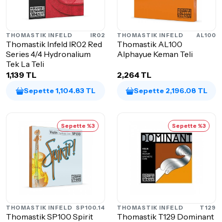
THOMASTIK INFELD
IR02
THOMASTIK INFELD
AL100
Thomastik Infeld IR02 Red
Thomastik AL100
Series 4/4 Hydronalium
Alphayue Keman Teli
Tek La Teli
1,139 TL
2,264 TL
Sepette 1,104.83 TL
Sepette 2,196.08 TL
Sepette %3
Sepette %3
THOMASTIK INFELD
SP100.14
THOMASTIK INFELD
T129
Thomastik SP100 Spirit
Thomastik T129 Dominant