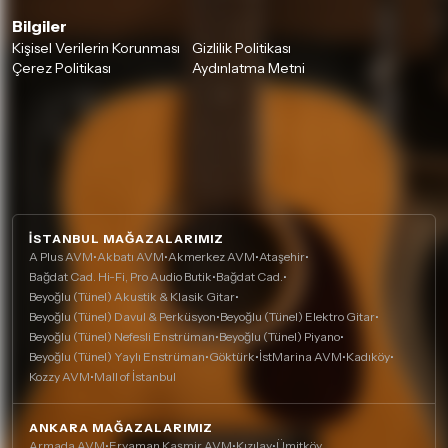
Bilgiler
Kişisel Verilerin Korunması
Gizlilik Politikası
Çerez Politikası
Aydınlatma Metni
İSTANBUL MAĞAZALARIMIZ
A Plus AVM
•
Akbatı AVM
•
Akmerkez AVM
•
Ataşehir
•
Bağdat Cad. Hi-Fi, Pro Audio Butik
•
Bağdat Cad.
•
Beyoğlu (Tünel) Akustik & Klasik Gitar
•
Beyoğlu (Tünel) Davul & Perküsyon
•
Beyoğlu (Tünel) Elektro Gitar
•
Beyoğlu (Tünel) Nefesli Enstrüman
•
Beyoğlu (Tünel) Piyano
•
Beyoğlu (Tünel) Yaylı Enstrüman
•
Göktürk
•
İstMarina AVM
•
Kadıköy
•
Kozzy AVM
•
Mall of İstanbul
ANKARA MAĞAZALARIMIZ
Armada AVM
•
Eryaman Kaşmir AVM
•
Kızılay
•
Ümitköy