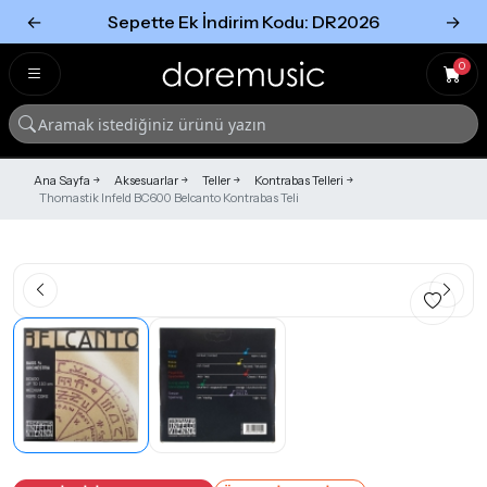
←
Sepette Ek İndirim Kodu: DR2026
→
Tümünü Gör
Tümünü gör
0
Ana Sayfa
Aksesuarlar
Teller
Kontrabas Telleri
Thomastik Infeld BC600 Belcanto Kontrabas Teli