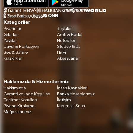
Kategoriler
Piyanolar
Tuşlular
Gitarlar
Amfi & Pedal
Yaylılar
Nefesliler
Davul & Perküsyon
Stüdyo & DJ
Ses & Sahne
Hi-Fi
Kulaklıklar
Aksesuarlar
Hakkımızda & Hizmetlerimiz
Hakkımızda
İnsan Kaynakları
Garanti ve İade Koşulları
Banka Hesaplarımız
Teslimat Koşulları
İletişim
Piyano Kiralama
Kurumsal Satış
Mağazalarımız