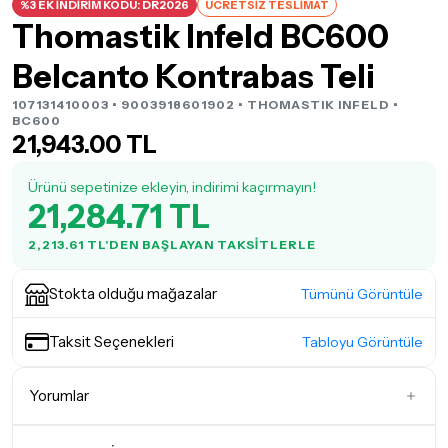
%3 EK İNDİRİM KODU: DR2026
ÜCRETSİZ TESLİMAT
Thomastik Infeld BC600
Belcanto Kontrabas Teli
107131410003 • 9003918601902 •
THOMASTIK INFELD
•
BC600
21,943.00 TL
Ürünü sepetinize ekleyin, indirimi kaçırmayın!
21,284.71 TL
2,213.61 TL'DEN BAŞLAYAN TAKSITLERLE
Stokta olduğu mağazalar
Tümünü Görüntüle
Taksit Seçenekleri
Tabloyu Görüntüle
Yorumlar