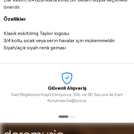
iade/değişim şartlarını kontrol ettiğinizden emin olun.
önerilir.
Detaylar için
tıklayınız
Özellikler
Klasik eskitilmiş Taylor logosu
3/4 kollu, sıcak veya serin havalar için mükemmeldir
Siyah/açık siyah renk şeması
Güvenli Alışveriş
Kart Bilgilerinizi Kayıt Etmiyoruz, SSL ve 3D Secure ile Kart
Koruması Sağlıyoruz