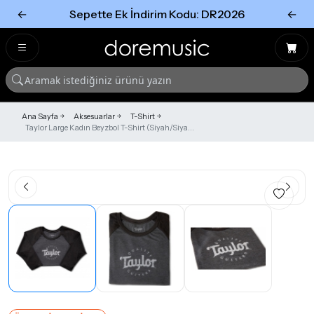
←
Sepette Ek İndirim Kodu: DR2026
←
Tümünü Gör
Tümünü gör
Ana Sayfa
Aksesuarlar
T-Shirt
Taylor Large Kadın Beyzbol T-Shirt (Siyah/Siya...