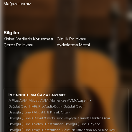
Mağazalarımız
Bilgiler
Kişisel Verilerin Korunması
Gizlilik Politikası
Çerez Politikası
Aydınlatma Metni
İSTANBUL MAĞAZALARIMIZ
A Plus AVM
•
Akbatı AVM
•
Akmerkez AVM
•
Ataşehir
•
Bağdat Cad. Hi-Fi, Pro Audio Butik
•
Bağdat Cad.
•
Beyoğlu (Tünel) Akustik & Klasik Gitar
•
Beyoğlu (Tünel) Davul & Perküsyon
•
Beyoğlu (Tünel) Elektro Gitar
•
Beyoğlu (Tünel) Nefesli Enstrüman
•
Beyoğlu (Tünel) Piyano
•
Beyoğlu (Tünel) Yaylı Enstrüman
•
Göktürk
•
İstMarina AVM
•
Kadıköy
•