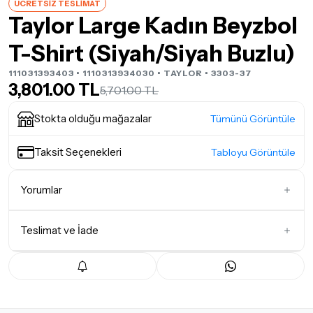
ÜCRETSİZ TESLİMAT
Taylor Large Kadın Beyzbol
T-Shirt (Siyah/Siyah Buzlu)
111031393403 • 1110313934030 •
TAYLOR
• 3303-37
3,801.00 TL
5,701.00 TL
Stokta olduğu mağazalar
Tümünü Görüntüle
Taksit Seçenekleri
Tabloyu Görüntüle
Yorumlar
Teslimat ve İade
İlk Yorumu Siz Yazın
Teslimat Koşulları
Tüm siparişleriniz
1-3 iş günü
içerisinde kargoya teslim edilir.
Yoğunluk nedeniyle yaşanabilecek gecikmelerde, kargo süreci