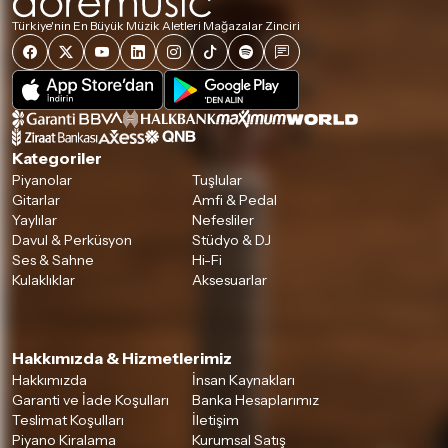
Türkiye'nin En Büyük Müzik Aletleri Mağazalar Zinciri
Kategoriler
Piyanolar
Tuşlular
Gitarlar
Amfi & Pedal
Yaylılar
Nefesliler
Davul & Perküsyon
Stüdyo & DJ
Ses & Sahne
Hi-Fi
Kulaklıklar
Aksesuarlar
Hakkımızda & Hizmetlerimiz
Hakkımızda
İnsan Kaynakları
Garanti ve İade Koşulları
Banka Hesaplarımız
Teslimat Koşulları
İletişim
Piyano Kiralama
Kurumsal Satış