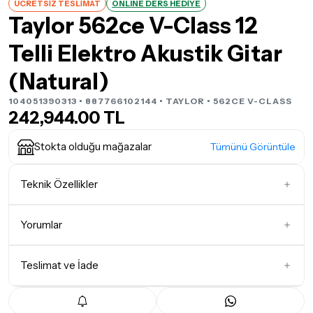
ÜCRETSİZ TESLİMAT
ONLINE DERS HEDİYE
Taylor 562ce V-Class 12
Telli Elektro Akustik Gitar
(Natural)
104051390313 • 887766102144 •
TAYLOR
• 562CE V-CLASS
242,944.00 TL
Stokta olduğu mağazalar
Tümünü Görüntüle
Teknik Özellikler
Gövde Şekli
Grand Concert
Yorumlar
Teslimat ve İade
İlk Yorumu Siz Yazın
Teslimat Koşulları