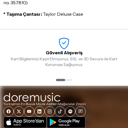
no. 357810)
* Taşıma Çantası :
Taylor Deluxe Case
Güvenli Alışveriş
Kart Bilgilerinizi Kayıt Etmiyoruz, SSL ve 3D Secure ile Kart
Koruması Sağlıyoruz
Türkiye'nin En Büyük Müzik Aletleri Mağazalar Zinciri