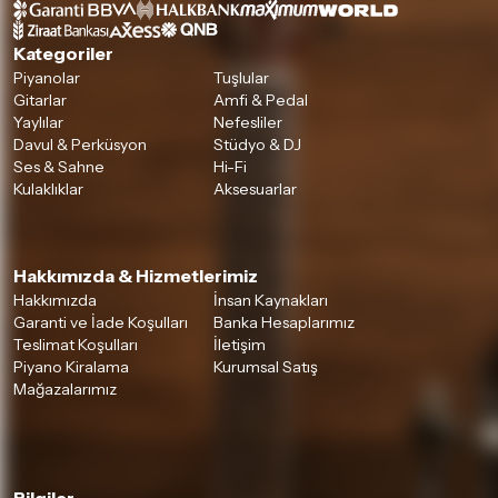
Kategoriler
Piyanolar
Tuşlular
Gitarlar
Amfi & Pedal
Yaylılar
Nefesliler
Davul & Perküsyon
Stüdyo & DJ
Ses & Sahne
Hi-Fi
Kulaklıklar
Aksesuarlar
Hakkımızda & Hizmetlerimiz
Hakkımızda
İnsan Kaynakları
Garanti ve İade Koşulları
Banka Hesaplarımız
Teslimat Koşulları
İletişim
Piyano Kiralama
Kurumsal Satış
Mağazalarımız