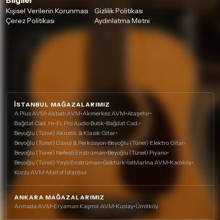
Bilgiler
Kişisel Verilerin Korunması
Gizlilik Politikası
Çerez Politikası
Aydınlatma Metni
İSTANBUL MAĞAZALARIMIZ
A Plus AVM
•
Akbatı AVM
•
Akmerkez AVM
•
Ataşehir
•
Bağdat Cad. Hi-Fi, Pro Audio Butik
•
Bağdat Cad.
•
Beyoğlu (Tünel) Akustik & Klasik Gitar
•
Beyoğlu (Tünel) Davul & Perküsyon
•
Beyoğlu (Tünel) Elektro Gitar
•
Beyoğlu (Tünel) Nefesli Enstrüman
•
Beyoğlu (Tünel) Piyano
•
Beyoğlu (Tünel) Yaylı Enstrüman
•
Göktürk
•
İstMarina AVM
•
Kadıköy
•
Kozzy AVM
•
Mall of İstanbul
ANKARA MAĞAZALARIMIZ
Armada AVM
•
Eryaman Kaşmir AVM
•
Kızılay
•
Ümitköy