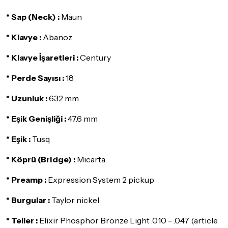
İade ve değişim koşulları, ürün kategorilerine göre farklılık
* Sap (Neck) :
gösterebilir. Lütfen satın almadan önce ilgili ürünün
Maun
iade/değişim şartlarını kontrol ettiğinizden emin olun.
* Klavye :
Abanoz
Detaylar için
tıklayınız
* Klavye İşaretleri :
Century
* Perde Sayısı :
18
* Uzunluk :
632 mm
* Eşik Genişliği :
47.6 mm
* Eşik :
Tusq
* Köprü (Bridge) :
Micarta
* Preamp :
Expression System 2 pickup
* Burgular :
Taylor nickel
* Teller :
Elixir Phosphor Bronze Light .010 - .047 (article