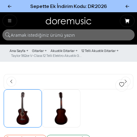
←
Sepette Ek İndirim Kodu: DR2026
←
Tümünü Gör
Tümünü gör
Ana Sayfa
Gitarlar
Akustik Gitarlar
12 Telli Akustik Gitarlar
Taylor 562ce V-Class 12 Telli Elektro Akustik G...