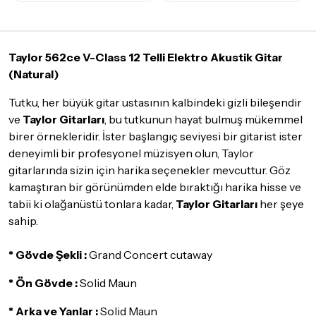
Tüm siparişleriniz
1-3 iş günü
içerisinde kargoya teslim edilir.
Yoğunluk nedeniyle yaşanabilecek gecikmelerde, kargo süreci
maksimum
5 iş günü
gibi bir süreyi aşmayacaktır. Bayram ve
tatil günlerinde teslimat yapılamamaktadır.
Taylor 562ce V-Class 12 Telli Elektro Akustik Gitar
(Natural)
Seçtiğiniz ürünlerin tamamı
doremusic Sevkiyat Ekibi
ya da
Aras Kargo
garantisi ile adresinize teslim edilecektir.
Tutku, her büyük gitar ustasının kalbindeki gizli bileşendir
ve
Taylor Gitarları
, bu tutkunun hayat bulmuş mükemmel
Detaylar için
tıklayınız
birer örnekleridir. İster başlangıç seviyesi bir gitarist ister
İade Koşulları
deneyimli bir profesyonel müzisyen olun, Taylor
Sitemiz üzerinden satın almış olduğunuz ürünleri, teslimat
gitarlarında sizin için harika seçenekler mevcuttur. Göz
tarihinden itibaren
14 Gün
içerisinde iade edebilir ya da
kamaştıran bir görünümden elde bıraktığı harika hisse ve
değiştirebilirsiniz.
tabii ki olağanüstü tonlara kadar,
Taylor Gitarları
her şeye
İadesi ve değişimi mümkün olmayan ürünler için
tıklayınız
.
sahip.
İade ve değişimi talep edilecek ürünün ticari vasfını yitirmemiş
* Gövde Şekli :
Grand Concert cutaway
olması, ambalajının korunmuş, aksesuar ve tüm ürün içeriğinin
eksiksiz olması gerekmektedir. Satın almış olduğunuz ürünü
* Ön Gövde :
Solid Maun
göndermeden önce mutlaka
Destek
ekibimiz ile iletişime
geçerek bilgi veriniz.
* Arka ve Yanlar :
Solid Maun