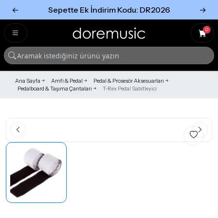
←
Sepette Ek İndirim Kodu: DR2026
→
Tümünü Gör
Tümünü gör
0
Ana Sayfa
Amfi & Pedal
Pedal & Prosesör Aksesuarları
Pedalboard & Taşıma Çantaları
T-Rex Pedal Sabitleyici