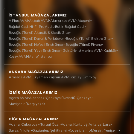
İSTANBUL MAĞAZALARIMIZ
A Plus AVM
•
Akbatı AVM
•
Akmerkez AVM
•
Ataşehir
•
Bağdat Cad. Hi-Fi, Pro Audio Butik
•
Bağdat Cad.
•
Beyoğlu (Tünel) Akustik & Klasik Gitar
•
Beyoğlu (Tünel) Davul & Perküsyon
•
Beyoğlu (Tünel) Elektro Gitar
•
Beyoğlu (Tünel) Nefesli Enstrüman
•
Beyoğlu (Tünel) Piyano
•
Beyoğlu (Tünel) Yaylı Enstrüman
•
Göktürk
•
İstMarina AVM
•
Kadıköy
•
Kozzy AVM
•
Mall of İstanbul
ANKARA MAĞAZALARIMIZ
Armada AVM
•
Eryaman Kaşmir AVM
•
Kızılay
•
Ümitköy
İZMIR MAĞAZALARIMIZ
Agora AVM
•
Alsancak
•
Çankaya (Nefesli)
•
Çankaya
•
Mavişehir (Karşıyaka)
DIĞER MAĞAZALARIMIZ
Adana, Çukurova - Turgut Özal
•
Adana, Kurtuluş
•
Antalya, Lara
•
Bursa, Nilüfer
•
Gaziantep, Şehitkamil
•
Kocaeli, İzmit
•
Mersin, Yenişehir
•