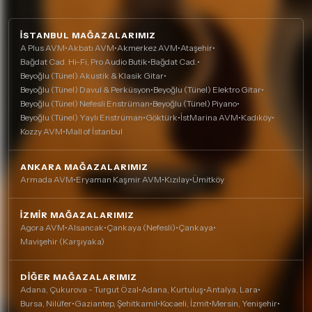
İSTANBUL MAĞAZALARIMIZ
A Plus AVM
•
Akbatı AVM
•
Akmerkez AVM
•
Ataşehir
•
Bağdat Cad. Hi-Fi, Pro Audio Butik
•
Bağdat Cad.
•
Beyoğlu (Tünel) Akustik & Klasik Gitar
•
Beyoğlu (Tünel) Davul & Perküsyon
•
Beyoğlu (Tünel) Elektro Gitar
•
Beyoğlu (Tünel) Nefesli Enstrüman
•
Beyoğlu (Tünel) Piyano
•
Beyoğlu (Tünel) Yaylı Enstrüman
•
Göktürk
•
İstMarina AVM
•
Kadıköy
•
Kozzy AVM
•
Mall of İstanbul
ANKARA MAĞAZALARIMIZ
Armada AVM
•
Eryaman Kaşmir AVM
•
Kızılay
•
Ümitköy
İZMIR MAĞAZALARIMIZ
Agora AVM
•
Alsancak
•
Çankaya (Nefesli)
•
Çankaya
•
Mavişehir (Karşıyaka)
DIĞER MAĞAZALARIMIZ
Adana, Çukurova - Turgut Özal
•
Adana, Kurtuluş
•
Antalya, Lara
•
Bursa, Nilüfer
•
Gaziantep, Şehitkamil
•
Kocaeli, İzmit
•
Mersin, Yenişehir
•