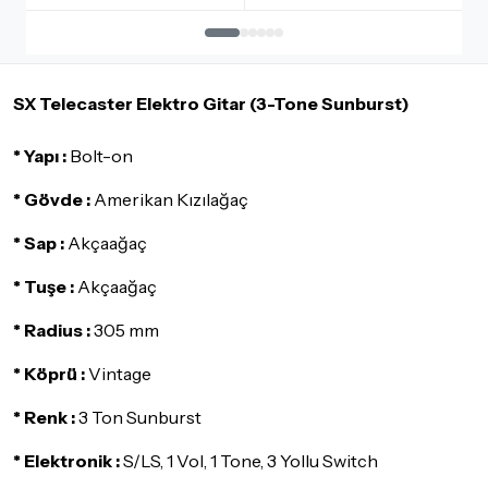
İadesi ve değişimi mümkün olmayan ürünler için
tıklayınız
.
İade ve değişimi talep edilecek ürünün ticari vasfını yitirmemiş
olması, ambalajının korunmuş, aksesuar ve tüm ürün içeriğinin
SX Telecaster Elektro Gitar (3-Tone Sunburst)
eksiksiz olması gerekmektedir. Satın almış olduğunuz ürünü
göndermeden önce mutlaka
Destek
ekibimiz ile iletişime
geçerek bilgi veriniz.
* Yapı :
Bolt-on
İade ve değişim koşulları, ürün kategorilerine göre farklılık
* Gövde :
Amerikan Kızılağaç
gösterebilir. Lütfen satın almadan önce ilgili ürünün
iade/değişim şartlarını kontrol ettiğinizden emin olun.
* Sap :
Akçaağaç
Detaylar için
tıklayınız
* Tuşe :
Akçaağaç
* Radius :
305 mm
* Köprü :
Vintage
* Renk :
3 Ton Sunburst
* Elektronik :
S/LS, 1 Vol, 1 Tone, 3 Yollu Switch