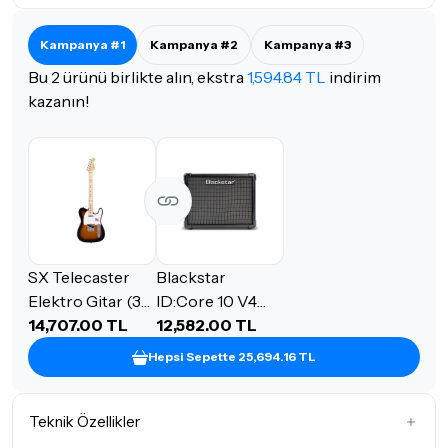
Kampanya #1
Kampanya #2
Kampanya #3
Bu 2 ürünü birlikte alın, ekstra
1,594.84 TL
indirim
kazanın!
SX Telecaster
Blackstar
Elektro Gitar (3-
ID:Core 10 V4
Tone Sunburst)
14,707.00 TL
Dijital Kombo
12,582.00 TL
Elektro Gitar
Hepsi Sepette 25,694.16 TL
Amfi
Teknik Özellikler