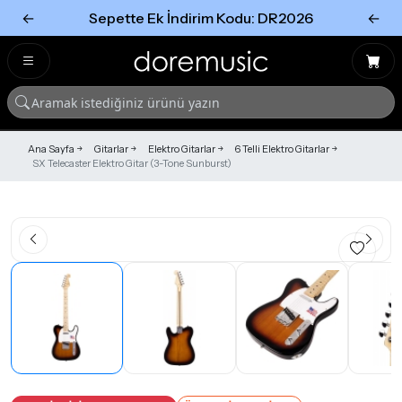
←
Sepette Ek İndirim Kodu: DR2026
←
Tümünü Gör
Tümünü gör
Ana Sayfa
Gitarlar
Elektro Gitarlar
6 Telli Elektro Gitarlar
SX Telecaster Elektro Gitar (3-Tone Sunburst)