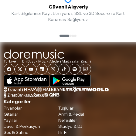
Güvenli Alışveriş
Kart Bilgilerinizi Kayıt Etmiyoruz, SSL ve 3D Secure ile Kart
Koruması Sağlıyoruz
Türkiye'nin En Büyük Müzik Aletleri Mağazalar Zinciri
Kategoriler
Piyanolar
Tuşlular
Gitarlar
Amfi & Pedal
Yaylılar
Nefesliler
Davul & Perküsyon
Stüdyo & DJ
Ses & Sahne
Hi-Fi