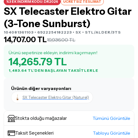
%3 EK İNDİRİM KODU: DR2026
ÜCRETSİZ TESLİMAT
SX Telecaster Elektro Gitar
(3-Tone Sunburst)
104081361103 • 6922254182223 •
SX
• STL/ALDER/3TS
14,707.00 TL
19,936.00 TL
Ürünü sepetinize ekleyin, indirimi kaçırmayın!
14,265.79 TL
1,483.64 TL'DEN BAŞLAYAN TAKSITLERLE
Ürünün diğer varyasyonları
SX Telecaster Elektro Gitar (Naturel)
Stokta olduğu mağazalar
Tümünü Görüntüle
Taksit Seçenekleri
Tabloyu Görüntüle