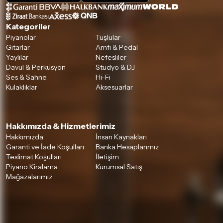
Kategoriler
Piyanolar
Tuşlular
Gitarlar
Amfi & Pedal
Yaylılar
Nefesliler
Davul & Perküsyon
Stüdyo & DJ
Ses & Sahne
Hi-Fi
Kulaklıklar
Aksesuarlar
Hakkımızda & Hizmetlerimiz
Hakkımızda
İnsan Kaynakları
Garanti ve İade Koşulları
Banka Hesaplarımız
Teslimat Koşulları
İletişim
Piyano Kiralama
Kurumsal Satış
Mağazalarımız