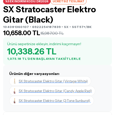
%3 EK İNDİRİM KODU: DR2026
ÜCRETSİZ TESLİMAT
SX Stratocaster Elektro
Gitar (Black)
104081360107 • 6922254187839 •
SX
• SST57+/BK
10,658.00 TL
15,987.00 TL
Ürünü sepetinize ekleyin, indirimi kaçırmayın!
10,338.26 TL
1,075.18 TL'DEN BAŞLAYAN TAKSITLERLE
Ürünün diğer varyasyonları
SX Stratocaster Elektro Gitar (Vintage White)
SX Stratocaster Elektro Gitar (Candy Apple Red)
SX Stratocaster Elektro Gitar (2-Tone Sunburst)