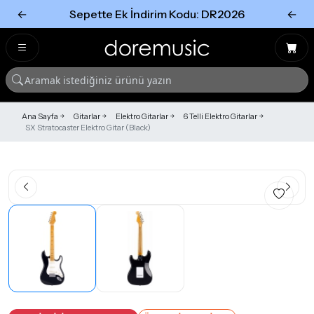
←
Sepette Ek İndirim Kodu: DR2026
←
Tümünü Gör
Tümünü gör
Ana Sayfa
Gitarlar
Elektro Gitarlar
6 Telli Elektro Gitarlar
SX Stratocaster Elektro Gitar (Black)