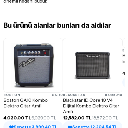
önemli nedeni budur.
Bu ürünü alanlar bunları da aldılar
BO
Bo
El
4,
BOSTON
GA-10
BLACKSTAR
BA155010
Boston GA10 Kombo
Blackstar ID:Core 10 V4
Elektro Gitar Amfi
Dijital Kombo Elektro Gitar
Amfi
4,020.00 TL
6,029.00 TL
12,582.00 TL
18,872.00 TL
Sepette 3,899.40 TL
Sepette 12,204.54 TL