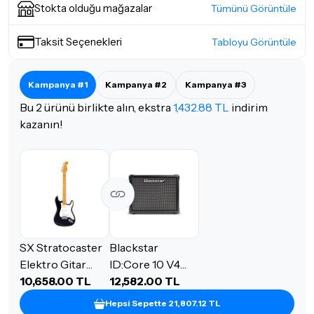
Stokta olduğu mağazalar
Tümünü Görüntüle
Taksit Seçenekleri
Tabloyu Görüntüle
Kampanya #1
Kampanya #2
Kampanya #3
Bu 2 ürünü birlikte alın, ekstra
1,432.88 TL
indirim
kazanın!
SX Stratocaster
Blackstar
Elektro Gitar
ID:Core 10 V4
(Black)
10,658.00 TL
Dijital Kombo
12,582.00 TL
Elektro Gitar
Hepsi Sepette 21,807.12 TL