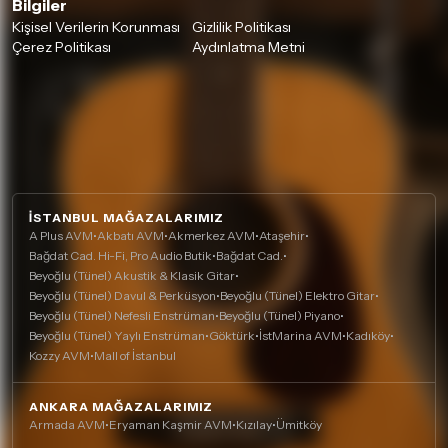
Bilgiler
Kişisel Verilerin Korunması
Gizlilik Politikası
Çerez Politikası
Aydınlatma Metni
İSTANBUL MAĞAZALARIMIZ
A Plus AVM
•
Akbatı AVM
•
Akmerkez AVM
•
Ataşehir
•
Bağdat Cad. Hi-Fi, Pro Audio Butik
•
Bağdat Cad.
•
Beyoğlu (Tünel) Akustik & Klasik Gitar
•
Beyoğlu (Tünel) Davul & Perküsyon
•
Beyoğlu (Tünel) Elektro Gitar
•
Beyoğlu (Tünel) Nefesli Enstrüman
•
Beyoğlu (Tünel) Piyano
•
Beyoğlu (Tünel) Yaylı Enstrüman
•
Göktürk
•
İstMarina AVM
•
Kadıköy
•
Kozzy AVM
•
Mall of İstanbul
ANKARA MAĞAZALARIMIZ
Armada AVM
•
Eryaman Kaşmir AVM
•
Kızılay
•
Ümitköy