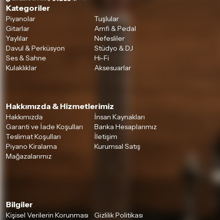
Kategoriler
Piyanolar
Tuşlular
Gitarlar
Amfi & Pedal
Yaylılar
Nefesliler
Davul & Perküsyon
Stüdyo & DJ
Ses & Sahne
Hi-Fi
Kulaklıklar
Aksesuarlar
Hakkımızda & Hizmetlerimiz
Hakkımızda
İnsan Kaynakları
Garanti ve İade Koşulları
Banka Hesaplarımız
Teslimat Koşulları
İletişim
Piyano Kiralama
Kurumsal Satış
Mağazalarımız
Bilgiler
Kişisel Verilerin Korunması
Gizlilik Politikası