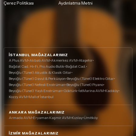
Çerez Politikası
Aydınlatma Metni
İSTANBUL MAĞAZALARIMIZ
A Plus AVM
•
Akbatı AVM
•
Akmerkez AVM
•
Ataşehir
•
Bağdat Cad. Hi-Fi, Pro Audio Butik
•
Bağdat Cad.
•
Beyoğlu (Tünel) Akustik & Klasik Gitar
•
Beyoğlu (Tünel) Davul & Perküsyon
•
Beyoğlu (Tünel) Elektro Gitar
•
Beyoğlu (Tünel) Nefesli Enstrüman
•
Beyoğlu (Tünel) Piyano
•
Beyoğlu (Tünel) Yaylı Enstrüman
•
Göktürk
•
İstMarina AVM
•
Kadıköy
•
Kozzy AVM
•
Mall of İstanbul
ANKARA MAĞAZALARIMIZ
Armada AVM
•
Eryaman Kaşmir AVM
•
Kızılay
•
Ümitköy
İZMIR MAĞAZALARIMIZ