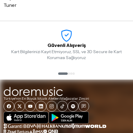
iade/değişim şartlarını kontrol ettiğinizden emin olun.
Tuner
Detaylar için
tıklayınız
Güvenli Alışveriş
Kart Bilgilerinizi Kayıt Etmiyoruz, SSL ve 3D Secure ile Kart
Koruması Sağlıyoruz
Türkiye'nin En Büyük Müzik Aletleri Mağazalar Zinciri