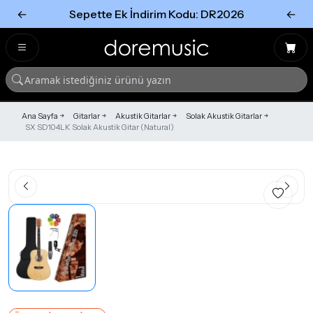
←
Sepette Ek İndirim Kodu: DR2026
←
Tümünü Gör
Tümünü gör
Ana Sayfa
Gitarlar
Akustik Gitarlar
Solak Akustik Gitarlar
SX SD104LK Solak Akustik Gitar (Natural)