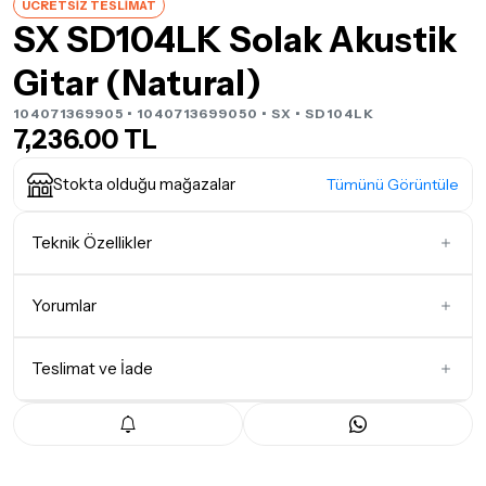
ÜCRETSİZ TESLİMAT
SX SD104LK Solak Akustik
Gitar (Natural)
104071369905 • 1040713699050 •
SX
• SD104LK
7,236.00 TL
Stokta olduğu mağazalar
Tümünü Görüntüle
Teknik Özellikler
Gövde Şekli
Dreadnought
Yorumlar
Teslimat ve İade
İlk Yorumu Siz Yazın
Teslimat Koşulları
Tüm siparişleriniz
1-3 iş günü
içerisinde kargoya teslim edilir.
Yoğunluk nedeniyle yaşanabilecek gecikmelerde, kargo süreci