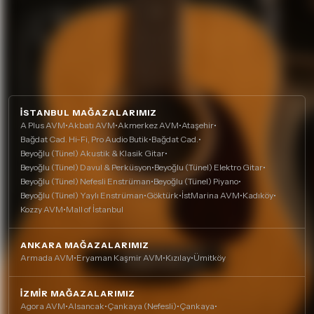
İSTANBUL MAĞAZALARIMIZ
A Plus AVM
•
Akbatı AVM
•
Akmerkez AVM
•
Ataşehir
•
Bağdat Cad. Hi-Fi, Pro Audio Butik
•
Bağdat Cad.
•
Beyoğlu (Tünel) Akustik & Klasik Gitar
•
Beyoğlu (Tünel) Davul & Perküsyon
•
Beyoğlu (Tünel) Elektro Gitar
•
Beyoğlu (Tünel) Nefesli Enstrüman
•
Beyoğlu (Tünel) Piyano
•
Beyoğlu (Tünel) Yaylı Enstrüman
•
Göktürk
•
İstMarina AVM
•
Kadıköy
•
Kozzy AVM
•
Mall of İstanbul
ANKARA MAĞAZALARIMIZ
Armada AVM
•
Eryaman Kaşmir AVM
•
Kızılay
•
Ümitköy
İZMIR MAĞAZALARIMIZ
Agora AVM
•
Alsancak
•
Çankaya (Nefesli)
•
Çankaya
•