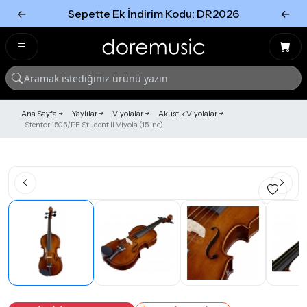
←
Sepette Ek İndirim Kodu: DR2026
←
Tümünü Gör
Tümünü gör
Ana Sayfa
Yaylılar
Viyolalar
Akustik Viyolalar
Stentor 1505/PE Student II Viyola (15 Inc)