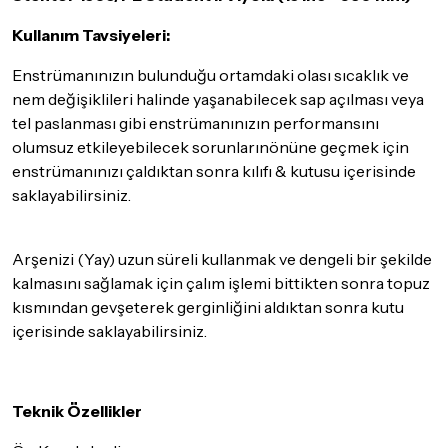
göndermeden önce mutlaka
Destek
ekibimiz ile iletişime
Kullanım Tavsiyeleri:
geçerek bilgi veriniz.
İade ve değişim koşulları, ürün kategorilerine göre farklılık
Enstrümanınızın bulunduğu ortamdaki olası sıcaklık ve
gösterebilir. Lütfen satın almadan önce ilgili ürünün
nem değişiklileri halinde yaşanabilecek sap açılması veya
iade/değişim şartlarını kontrol ettiğinizden emin olun.
tel paslanması gibi enstrümanınızın performansını
olumsuz etkileyebilecek sorunlarınönüne geçmek için
Detaylar için
tıklayınız
enstrümanınızı çaldıktan sonra kılıfı & kutusu içerisinde
saklayabilirsiniz.
Arşenizi (Yay) uzun süreli kullanmak ve dengeli bir şekilde
kalmasını sağlamak için çalım işlemi bittikten sonra topuz
kısmından gevşeterek gerginliğini aldıktan sonra kutu
içerisinde saklayabilirsiniz.
Teknik Özellikler