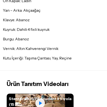
Ön Kapak: Ladin
Yan – Arka: Akçaağaç
Klavye: Abanoz
Kuyruk: Dahili 4 fixli kuyruk
Burgu: Abanoz
Vernik: Altın Kahverengi Vernik
Kutu İçeriği: Taşıma Çantası, Yay, Reçine
Ürün Tanıtım Videoları
Stentor 1505/PE Student II Viyola
(15 Inc)