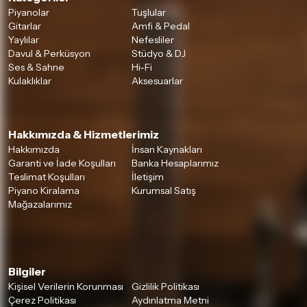
Piyanolar
Tuşlular
Gitarlar
Amfi & Pedal
Yaylılar
Nefesliler
Davul & Perküsyon
Stüdyo & DJ
Ses & Sahne
Hi-Fi
Kulaklıklar
Aksesuarlar
Hakkımızda & Hizmetlerimiz
Hakkımızda
İnsan Kaynakları
Garanti ve İade Koşulları
Banka Hesaplarımız
Teslimat Koşulları
İletişim
Piyano Kiralama
Kurumsal Satış
Mağazalarımız
Bilgiler
Kişisel Verilerin Korunması
Gizlilik Politikası
Çerez Politikası
Aydınlatma Metni