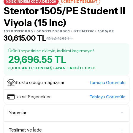
%3 EK İNDİRİM KODU: DR2026
ÜCRETSİZ TESLİMAT
Stentor 1505/PE Student II
Viyola (15 Inc)
107031310805 • 5050127058601 •
STENTOR
• 1505/PE
30,615.00 TL
42,521.00 TL
Ürünü sepetinize ekleyin, indirimi kaçırmayın!
29,696.55 TL
3,088.44 TL'DEN BAŞLAYAN TAKSITLERLE
Stokta olduğu mağazalar
Tümünü Görüntüle
Taksit Seçenekleri
Tabloyu Görüntüle
Yorumlar
Teslimat ve İade
İlk Yorumu Siz Yazın