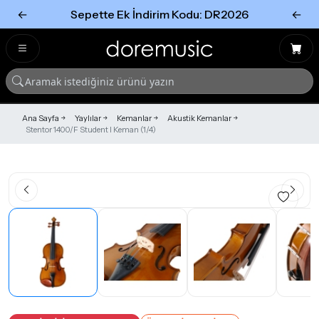
←
Sepette Ek İndirim Kodu: DR2026
←
Tümünü Gör
Tümünü gör
Ana Sayfa
Yaylılar
Kemanlar
Akustik Kemanlar
Stentor 1400/F Student I Keman (1/4)