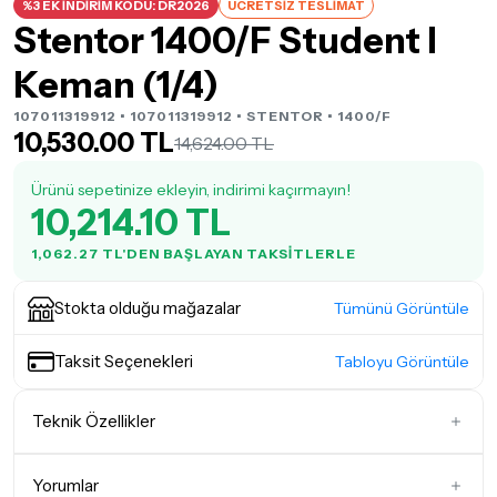
%3 EK İNDİRİM KODU: DR2026
ÜCRETSİZ TESLİMAT
Stentor 1400/F Student I
Keman (1/4)
107011319912 • 107011319912 •
STENTOR
• 1400/F
10,530.00 TL
14,624.00 TL
Ürünü sepetinize ekleyin, indirimi kaçırmayın!
10,214.10 TL
1,062.27 TL'DEN BAŞLAYAN TAKSITLERLE
Stokta olduğu mağazalar
Tümünü Görüntüle
Taksit Seçenekleri
Tabloyu Görüntüle
Teknik Özellikler
Boyut (Ölçü)
1/4 (6 - 8 Yaş Grubu)
Yorumlar