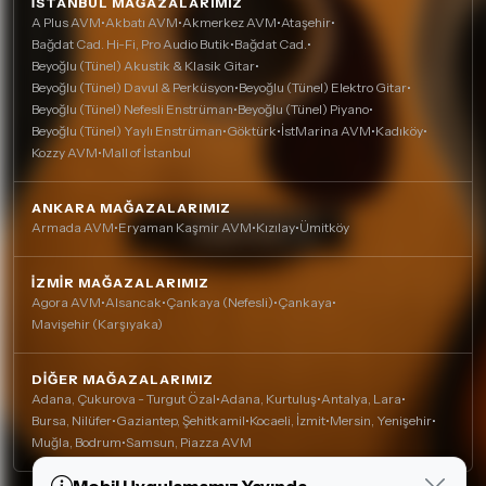
İSTANBUL MAĞAZALARIMIZ
A Plus AVM
•
Akbatı AVM
•
Akmerkez AVM
•
Ataşehir
•
Bağdat Cad. Hi-Fi, Pro Audio Butik
•
Bağdat Cad.
•
Beyoğlu (Tünel) Akustik & Klasik Gitar
•
Beyoğlu (Tünel) Davul & Perküsyon
•
Beyoğlu (Tünel) Elektro Gitar
•
Beyoğlu (Tünel) Nefesli Enstrüman
•
Beyoğlu (Tünel) Piyano
•
Beyoğlu (Tünel) Yaylı Enstrüman
•
Göktürk
•
İstMarina AVM
•
Kadıköy
•
Kozzy AVM
•
Mall of İstanbul
ANKARA MAĞAZALARIMIZ
Armada AVM
•
Eryaman Kaşmir AVM
•
Kızılay
•
Ümitköy
İZMIR MAĞAZALARIMIZ
Agora AVM
•
Alsancak
•
Çankaya (Nefesli)
•
Çankaya
•
Mavişehir (Karşıyaka)
DIĞER MAĞAZALARIMIZ
Adana, Çukurova - Turgut Özal
•
Adana, Kurtuluş
•
Antalya, Lara
•
Bursa, Nilüfer
•
Gaziantep, Şehitkamil
•
Kocaeli, İzmit
•
Mersin, Yenişehir
•
Muğla, Bodrum
•
Samsun, Piazza AVM