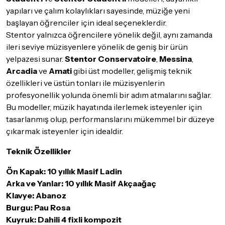
yapıları ve çalım kolaylıkları sayesinde, müziğe yeni
başlayan öğrenciler için ideal seçeneklerdir.
Stentor yalnızca öğrencilere yönelik değil, aynı zamanda
ileri seviye müzisyenlere yönelik de geniş bir ürün
yelpazesi sunar.
Stentor Conservatoire
,
Messina
,
Arcadia
ve
Amati
gibi üst modeller, gelişmiş teknik
özellikleri ve üstün tonları ile müzisyenlerin
profesyonellik yolunda önemli bir adım atmalarını sağlar.
Bu modeller, müzik hayatında ilerlemek isteyenler için
tasarlanmış olup, performanslarını mükemmel bir düzeye
çıkarmak isteyenler için idealdir.
Teknik Özellikler
Ön Kapak: 10 yıllık Masif Ladin
Arka ve Yanlar: 10 yıllık Masif Akçaağaç
Klavye: Abanoz
Burgu: Pau Rosa
Kuyruk: Dahili 4 fixli kompozit