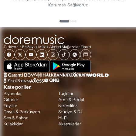
Koruması Sağlıyoruz
Türkiye'nin En Büyük Müzik Aletleri Mağazalar Zinciri
Kategoriler
Piyanolar
Tuşlular
Gitarlar
Amfi & Pedal
Yaylılar
Nefesliler
Davul & Perküsyon
Stüdyo & DJ
Ses & Sahne
Hi-Fi
Kulaklıklar
Aksesuarlar