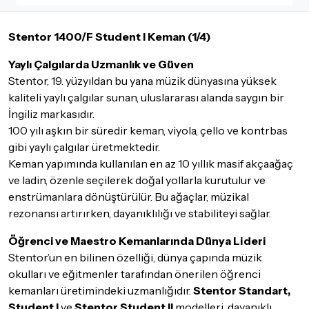
İade ve değişimi talep edilecek ürünün ticari vasfını yitirmemiş
olması, ambalajının korunmuş, aksesuar ve tüm ürün içeriğinin
Stentor 1400/F Student I Keman (1/4)
eksiksiz olması gerekmektedir. Satın almış olduğunuz ürünü
göndermeden önce mutlaka
Destek
ekibimiz ile iletişime
Yaylı Çalgılarda Uzmanlık ve Güven
geçerek bilgi veriniz.
Stentor, 19. yüzyıldan bu yana müzik dünyasına yüksek
İade ve değişim koşulları, ürün kategorilerine göre farklılık
kaliteli yaylı çalgılar sunan, uluslararası alanda saygın bir
gösterebilir. Lütfen satın almadan önce ilgili ürünün
İngiliz markasıdır.
iade/değişim şartlarını kontrol ettiğinizden emin olun.
100 yılı aşkın bir süredir keman, viyola, çello ve kontrbas
Detaylar için
tıklayınız
gibi yaylı çalgılar üretmektedir.
Keman yapımında kullanılan en az 10 yıllık masif akçaağaç
ve ladin, özenle seçilerek doğal yollarla kurutulur ve
enstrümanlara dönüştürülür. Bu ağaçlar, müzikal
rezonansı artırırken, dayanıklılığı ve stabiliteyi sağlar.
Öğrenci ve Maestro Kemanlarında Dünya Lideri
Stentor’un en bilinen özelliği, dünya çapında müzik
okulları ve eğitmenler tarafından önerilen öğrenci
kemanları üretimindeki uzmanlığıdır.
Stentor Standart,
Student I
ve
Stentor Student II
modelleri, dayanıklı