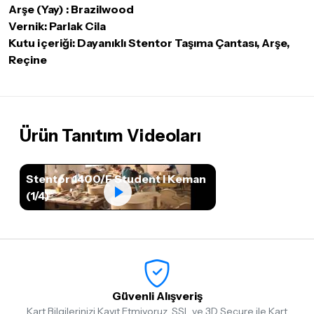
Arşe (Yay) : Brazilwood
Vernik: Parlak Cila
Kutu içeriği: Dayanıklı Stentor Taşıma Çantası, Arşe,
Reçine
Ürün Tanıtım Videoları
Stentor 1400/F Student I Keman
(1/4)
Güvenli Alışveriş
Kart Bilgilerinizi Kayıt Etmiyoruz, SSL ve 3D Secure ile Kart