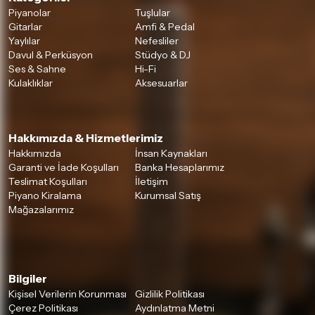
Piyanolar
Tuşlular
Gitarlar
Amfi & Pedal
Yaylılar
Nefesliler
Davul & Perküsyon
Stüdyo & DJ
Ses & Sahne
Hi-Fi
Kulaklıklar
Aksesuarlar
Hakkımızda & Hizmetlerimiz
Hakkımızda
İnsan Kaynakları
Garanti ve İade Koşulları
Banka Hesaplarımız
Teslimat Koşulları
İletişim
Piyano Kiralama
Kurumsal Satış
Mağazalarımız
Bilgiler
Kişisel Verilerin Korunması
Gizlilik Politikası
Çerez Politikası
Aydınlatma Metni