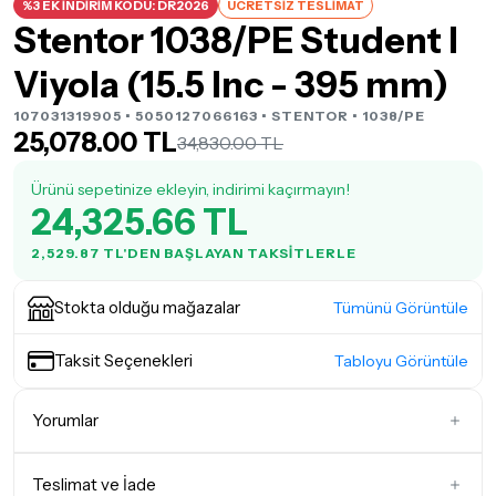
%3 EK İNDİRİM KODU: DR2026
ÜCRETSİZ TESLİMAT
Stentor 1038/PE Student I
Viyola (15.5 Inc - 395 mm)
107031319905 • 5050127066163 •
STENTOR
• 1038/PE
25,078.00 TL
34,830.00 TL
Ürünü sepetinize ekleyin, indirimi kaçırmayın!
24,325.66 TL
2,529.87 TL'DEN BAŞLAYAN TAKSITLERLE
Stokta olduğu mağazalar
Tümünü Görüntüle
Taksit Seçenekleri
Tabloyu Görüntüle
Yorumlar
Teslimat ve İade
İlk Yorumu Siz Yazın