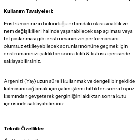
göndermeden önce mutlaka
Destek
ekibimiz ile iletişime
Kullanım Tavsiyeleri:
geçerek bilgi veriniz.
İade ve değişim koşulları, ürün kategorilerine göre farklılık
Enstrümanınızın bulunduğu ortamdaki olası sıcaklık ve
gösterebilir. Lütfen satın almadan önce ilgili ürünün
nem değişiklileri halinde yaşanabilecek sap açılması veya
iade/değişim şartlarını kontrol ettiğinizden emin olun.
tel paslanması gibi enstrümanınızın performansını
olumsuz etkileyebilecek sorunlarınönüne geçmek için
Detaylar için
tıklayınız
enstrümanınızı çaldıktan sonra kılıfı & kutusu içerisinde
saklayabilirsiniz.
Arşenizi (Yay) uzun süreli kullanmak ve dengeli bir şekilde
kalmasını sağlamak için çalım işlemi bittikten sonra topuz
kısmından gevşeterek gerginliğini aldıktan sonra kutu
içerisinde saklayabilirsiniz.
Teknik Özellikler