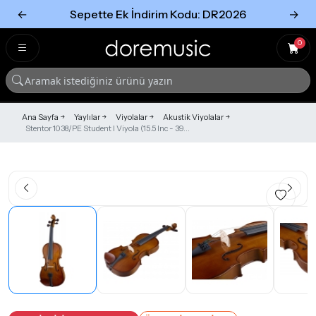
←
Sepette Ek İndirim Kodu: DR2026
→
Tümünü Gör
Tümünü gör
0
Ana Sayfa
Yaylılar
Viyolalar
Akustik Viyolalar
Stentor 1038/PE Student I Viyola (15.5 Inc - 39...