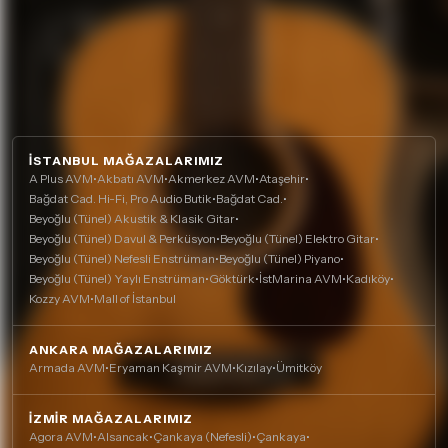
İSTANBUL MAĞAZALARIMIZ
A Plus AVM
•
Akbatı AVM
•
Akmerkez AVM
•
Ataşehir
•
Bağdat Cad. Hi-Fi, Pro Audio Butik
•
Bağdat Cad.
•
Beyoğlu (Tünel) Akustik & Klasik Gitar
•
Beyoğlu (Tünel) Davul & Perküsyon
•
Beyoğlu (Tünel) Elektro Gitar
•
Beyoğlu (Tünel) Nefesli Enstrüman
•
Beyoğlu (Tünel) Piyano
•
Beyoğlu (Tünel) Yaylı Enstrüman
•
Göktürk
•
İstMarina AVM
•
Kadıköy
•
Kozzy AVM
•
Mall of İstanbul
ANKARA MAĞAZALARIMIZ
Armada AVM
•
Eryaman Kaşmir AVM
•
Kızılay
•
Ümitköy
İZMIR MAĞAZALARIMIZ
Agora AVM
•
Alsancak
•
Çankaya (Nefesli)
•
Çankaya
•