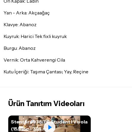
Ön Kapak: Ladin
Yan - Arka: Akçaağaç
Klavye: Abanoz
Kuyruk: Harici Tek fixli kuyruk
Burgu: Abanoz
Vernik: Orta Kahverengi Cila
Kutu İçeriği: Taşıma Çantası, Yay, Reçine
Ürün Tanıtım Videoları
Stentor 1038/PE Student I Viyola
(15.5 Inc - 395 mm)