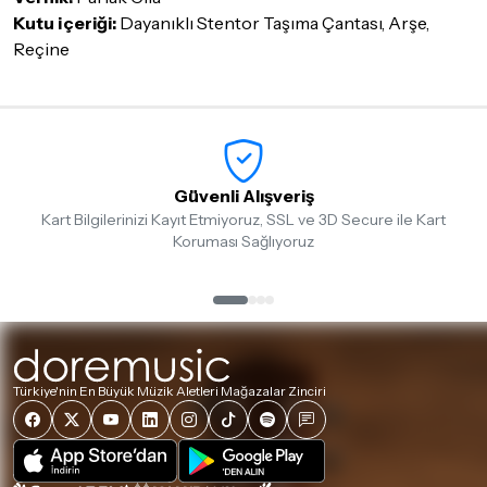
Kutu içeriği:
Dayanıklı Stentor Taşıma Çantası, Arşe,
Reçine
Güvenli Alışveriş
Kart Bilgilerinizi Kayıt Etmiyoruz, SSL ve 3D Secure ile Kart
Koruması Sağlıyoruz
Türkiye'nin En Büyük Müzik Aletleri Mağazalar Zinciri