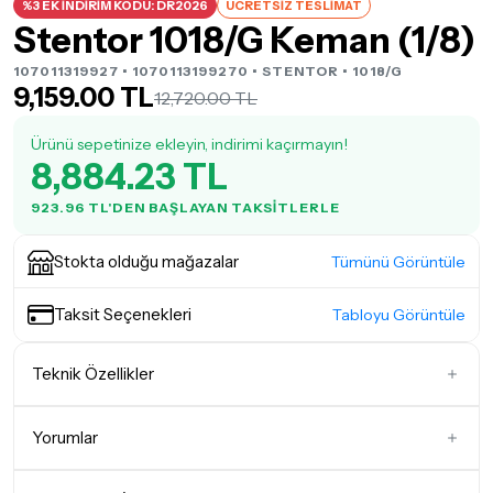
%3 EK İNDİRİM KODU: DR2026
ÜCRETSİZ TESLİMAT
Stentor 1018/G Keman (1/8)
107011319927 • 1070113199270 •
STENTOR
• 1018/G
9,159.00 TL
12,720.00 TL
Ürünü sepetinize ekleyin, indirimi kaçırmayın!
8,884.23 TL
923.96 TL'DEN BAŞLAYAN TAKSITLERLE
Stokta olduğu mağazalar
Tümünü Görüntüle
Taksit Seçenekleri
Tabloyu Görüntüle
Teknik Özellikler
Boyut (Ölçü)
1/8 (4 - 6 Yaş Grubu)
Yorumlar