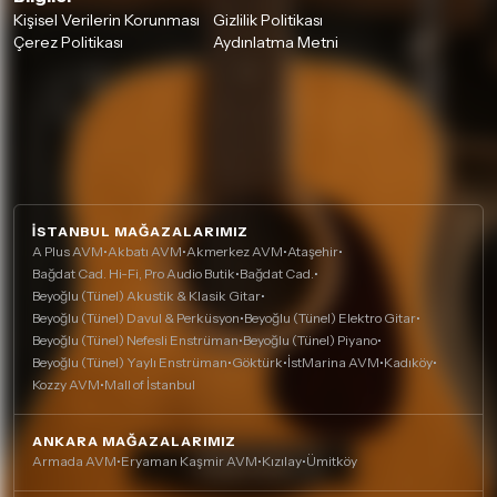
Kişisel Verilerin Korunması
Gizlilik Politikası
Çerez Politikası
Aydınlatma Metni
İSTANBUL MAĞAZALARIMIZ
A Plus AVM
•
Akbatı AVM
•
Akmerkez AVM
•
Ataşehir
•
Bağdat Cad. Hi-Fi, Pro Audio Butik
•
Bağdat Cad.
•
Beyoğlu (Tünel) Akustik & Klasik Gitar
•
Beyoğlu (Tünel) Davul & Perküsyon
•
Beyoğlu (Tünel) Elektro Gitar
•
Beyoğlu (Tünel) Nefesli Enstrüman
•
Beyoğlu (Tünel) Piyano
•
Beyoğlu (Tünel) Yaylı Enstrüman
•
Göktürk
•
İstMarina AVM
•
Kadıköy
•
Kozzy AVM
•
Mall of İstanbul
ANKARA MAĞAZALARIMIZ
Armada AVM
•
Eryaman Kaşmir AVM
•
Kızılay
•
Ümitköy