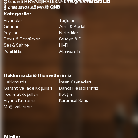
Kategoriler
Piyanolar
Tuşlular
Gitarlar
Amfi & Pedal
Yaylılar
Nefesliler
Davul & Perküsyon
Stüdyo & DJ
Ses & Sahne
Hi-Fi
Kulaklıklar
Aksesuarlar
Hakkımızda & Hizmetlerimiz
Hakkımızda
İnsan Kaynakları
Garanti ve İade Koşulları
Banka Hesaplarımız
Teslimat Koşulları
İletişim
Piyano Kiralama
Kurumsal Satış
Mağazalarımız
Bilgiler