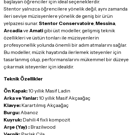
başlayan öğrenciler için ideal seçeneklerdir.
Stentor yalnızca öğrencilere yönelik değil, aynı zamanda
ileri seviye müzisyenlere yönelik de geniş bir ürün
yelpazesi sunar.
Stentor Conservatoire
,
Messina
,
Arcadia
ve
Amati
gibi üst modeller, gelişmiş teknik
özellikleri ve üstün tonları ile müzisyenlerin
profesyonellik yolunda önemli bir adım atmalarını sağlar.
Bu modeller, müzik hayatında ilerlemek isteyenler için
tasarlanmış olup, performanslarını mükemmel bir düzeye
çıkarmak isteyenler için idealdir.
Teknik Özellikler
Ön Kapak:
10 yıllık Masif Ladin
Arka ve Yanlar:
10 yıllık Masif Akçaağaç
Klavye:
Karartılmış Akçaağaç
Burgu:
Abanoz
Kuyruk:
Dahili 4 fixli kompozit
Arşe (Yay) :
Brazilwood
Vernik:
Parlak Cila