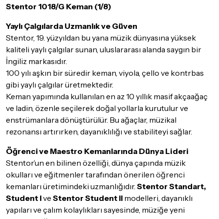
Stentor 1018/G Keman (1/8)
eksiksiz olması gerekmektedir. Satın almış olduğunuz ürünü
göndermeden önce mutlaka
Destek
ekibimiz ile iletişime
Yaylı Çalgılarda Uzmanlık ve Güven
geçerek bilgi veriniz.
Stentor, 19. yüzyıldan bu yana müzik dünyasına yüksek
İade ve değişim koşulları, ürün kategorilerine göre farklılık
kaliteli yaylı çalgılar sunan, uluslararası alanda saygın bir
gösterebilir. Lütfen satın almadan önce ilgili ürünün
İngiliz markasıdır.
iade/değişim şartlarını kontrol ettiğinizden emin olun.
100 yılı aşkın bir süredir keman, viyola, çello ve kontrbas
Detaylar için
tıklayınız
gibi yaylı çalgılar üretmektedir.
Keman yapımında kullanılan en az 10 yıllık masif akçaağaç
ve ladin, özenle seçilerek doğal yollarla kurutulur ve
enstrümanlara dönüştürülür. Bu ağaçlar, müzikal
rezonansı artırırken, dayanıklılığı ve stabiliteyi sağlar.
Öğrenci ve Maestro Kemanlarında Dünya Lideri
Stentor’un en bilinen özelliği, dünya çapında müzik
okulları ve eğitmenler tarafından önerilen öğrenci
kemanları üretimindeki uzmanlığıdır.
Stentor Standart,
Student I
ve
Stentor Student II
modelleri, dayanıklı
yapıları ve çalım kolaylıkları sayesinde, müziğe yeni