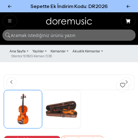
←
Sepette Ek İndirim Kodu: DR2026
←
Tümünü Gör
Tümünü gör
Ana Sayfa
Yaylılar
Kemanlar
Akustik Kemanlar
Stentor 1018/G Keman (1/8)