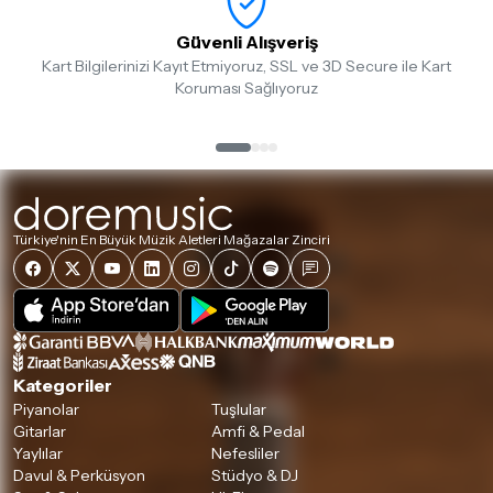
Güvenli Alışveriş
Kart Bilgilerinizi Kayıt Etmiyoruz, SSL ve 3D Secure ile Kart
Koruması Sağlıyoruz
Türkiye'nin En Büyük Müzik Aletleri Mağazalar Zinciri
Kategoriler
Piyanolar
Tuşlular
Gitarlar
Amfi & Pedal
Yaylılar
Nefesliler
Davul & Perküsyon
Stüdyo & DJ