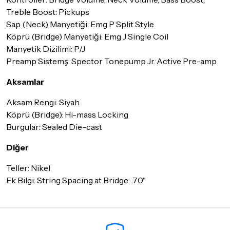
Detaylar için
tıklayınız
Treble Boost: Pickups
Sap (Neck) Manyetiği: Emg P Split Style
Köprü (Bridge) Manyetiği: Emg J Single Coil
Manyetik Dizilimi: P/J
Preamp Sistemş: Spector Tonepump Jr. Active Pre-amp
Aksamlar
Aksam Rengi: Siyah
Köprü (Bridge): Hi-mass Locking
Burgular: Sealed Die-cast
Diğer
Teller: Nikel
Ek Bilgi: String Spacing at Bridge: .70"