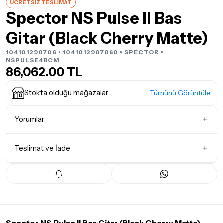
ÜCRETSİZ TESLİMAT
Spector NS Pulse II Bas
Gitar (Black Cherry Matte)
104101290706 • 1041012907060 •
SPECTOR
•
NSPULSE4BCM
86,062.00 TL
Stokta olduğu mağazalar
Tümünü Görüntüle
Yorumlar
Teslimat ve İade
İlk Yorumu Siz Yazın
Teslimat Koşulları
Tüm siparişleriniz
1-3 iş günü
içerisinde kargoya teslim edilir.
Yoğunluk nedeniyle yaşanabilecek gecikmelerde, kargo süreci
maksimum
5 iş günü
gibi bir süreyi aşmayacaktır. Bayram ve
tatil günlerinde teslimat yapılamamaktadır.
Spector NS Pulse II Bas Gitar (Black Cherry Matte)