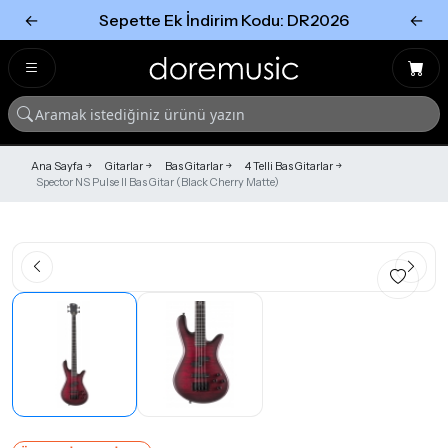
←
Sepette Ek İndirim Kodu: DR2026
←
Tümünü Gör
Tümünü gör
Ana Sayfa
Gitarlar
Bas Gitarlar
4 Telli Bas Gitarlar
Spector NS Pulse II Bas Gitar (Black Cherry Matte)