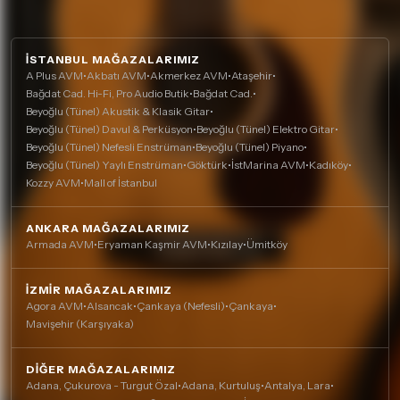
İSTANBUL MAĞAZALARIMIZ
A Plus AVM
•
Akbatı AVM
•
Akmerkez AVM
•
Ataşehir
•
Bağdat Cad. Hi-Fi, Pro Audio Butik
•
Bağdat Cad.
•
Beyoğlu (Tünel) Akustik & Klasik Gitar
•
Beyoğlu (Tünel) Davul & Perküsyon
•
Beyoğlu (Tünel) Elektro Gitar
•
Beyoğlu (Tünel) Nefesli Enstrüman
•
Beyoğlu (Tünel) Piyano
•
Beyoğlu (Tünel) Yaylı Enstrüman
•
Göktürk
•
İstMarina AVM
•
Kadıköy
•
Kozzy AVM
•
Mall of İstanbul
ANKARA MAĞAZALARIMIZ
Armada AVM
•
Eryaman Kaşmir AVM
•
Kızılay
•
Ümitköy
İZMIR MAĞAZALARIMIZ
Agora AVM
•
Alsancak
•
Çankaya (Nefesli)
•
Çankaya
•
Mavişehir (Karşıyaka)
DIĞER MAĞAZALARIMIZ
Adana, Çukurova - Turgut Özal
•
Adana, Kurtuluş
•
Antalya, Lara
•