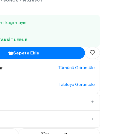
 •
SONOR
• 14526801
imi kaçırmayın!
 TAKSITLERLE
Sepete Ekle
ar
Tümünü Görüntüle
Tabloyu Görüntüle
İlk Yorumu Siz Yazın