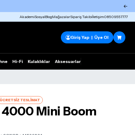
←
Akademi
Sosyal
Blog
Mağazalar
Sipariş Takibi
İletişim
08509557777
Giriş Yap | Üye Ol
hne
Hi-Fi
Kulaklıklar
Aksesuarlar
Rhym Outlet
ÜCRETSİZ TESLİMAT
 4000 Mini Boom