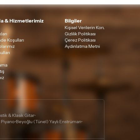
a & Hizmetlerimiz
Bilgiler
Kişisel Verilerin Korunması
ları
Gizlilik Politikası
ade Koşulları
Çerez Politikası
larımız
Aydınlatma Metni
ulları
lama
tış
ız
tik & Klasik Gitar
•
 Piyano
Beyoğlu (Tünel) Yaylı Enstrüman
•
•