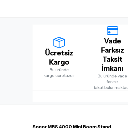
Vade
Farksız
Ücretsiz
Taksit
Kargo
İmkanı
Bu üründe
kargo ücretsizdir
Bu üründe vade
farksız
taksit bulunmaktad
Sonor MBS 4000 Mini Boom Stand