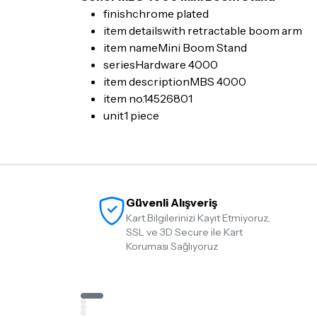
finish
chrome plated
item details
with retractable boom arm
item name
Mini Boom Stand
series
Hardware 4000
item description
MBS 4000
item no.
14526801
unit
1 piece
Güvenli Alışveriş
Kart Bilgilerinizi Kayıt Etmiyoruz,
SSL ve 3D Secure ile Kart
Koruması Sağlıyoruz