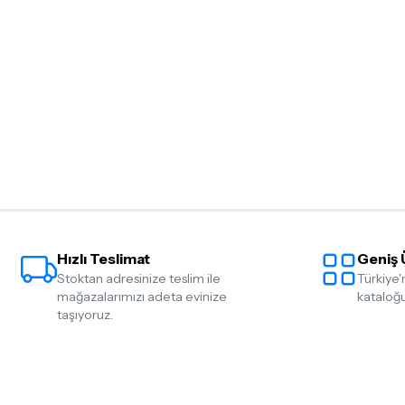
gerekmektedir. Satın alm
mutlaka
Destek
ekibimiz il
İade ve değişim koşulları, ü
Lütfen satın almadan önce i
ettiğinizden emin olun.
Detaylar için
tıklayınız
Hızlı Teslimat
Geniş 
Stoktan adresinize teslim ile
Türkiye'
mağazalarımızı adeta evinize
kataloğu
taşıyoruz.