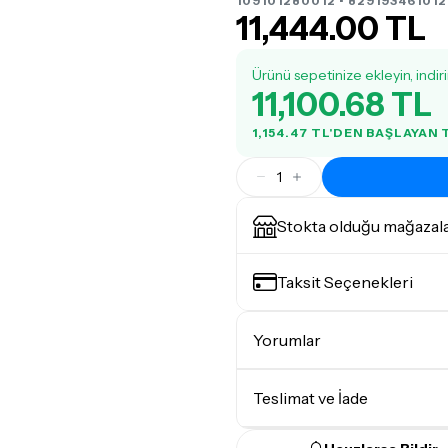
109101280012 • 829193461012
11,444.00 TL
Ürünü sepetinize ekleyin, indir
11,100.68 TL
1,154.47 TL'DEN BAŞLAYAN
1
Stokta olduğu mağazal
Taksit Seçenekleri
Yorumlar
Teslimat ve İade