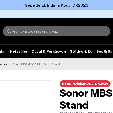
Sepette Ek İndirim Kodu: DR2026
Tümünü gör
ılar
Nefesliler
Davul & Perküsyon
Stüdyo & DJ
Ses & Sa
paları
Sonor MBS 4000 Mini Boom Stand
%3 EK İNDİRİM KODU: DR2026
Sonor MBS
Stand