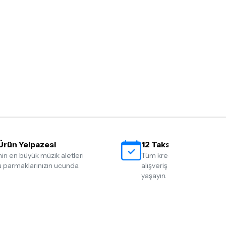
ış olduğunuz ürünü göndermeden önce
e iletişime geçerek bilgi veriniz.
rün kategorilerine göre farklılık gösterebilir.
lgili ürünün iade/değişim şartlarını kontrol
Ürün Yelpazesi
12 Taksit İmkanı
nin en büyük müzik aletleri
Tüm kredi kartlarına 12 tak
 parmaklarınızın ucunda.
alışveriş yapmanın rahatlığ
yaşayın.