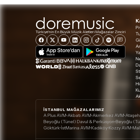
K
Pi
Türkiye'nin En Büyük Müzik Aletleri Mağazalar Zinciri
Tu
Gi
A
Ya
Ne
D
S
S
Hi
Ku
Ak
İSTANBUL MAĞAZALARIMIZ
A Plus AVM
Akbatı AVM
Akmerkez AVM
Ataşeh
•
•
•
Beyoğlu (Tünel) Davul & Perküsyon
Beyoğlu (Tü
•
Göktürk
İstMarina AVM
Kadıköy
Kozzy AVM
Mal
•
•
•
•