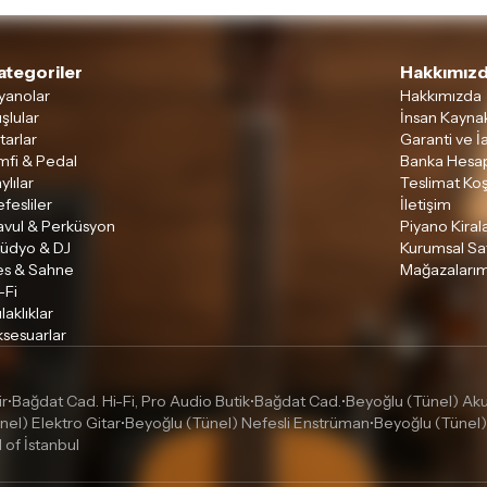
ategoriler
Hakkımızd
yanolar
Hakkımızda
şlular
İnsan Kaynak
tarlar
Garanti ve İ
mfi & Pedal
Banka Hesap
ylılar
Teslimat Koş
fesliler
İletişim
avul & Perküsyon
Piyano Kira
tüdyo & DJ
Kurumsal Sa
es & Sahne
Mağazalarım
-Fi
laklıklar
sesuarlar
ir
Bağdat Cad. Hi-Fi, Pro Audio Butik
Bağdat Cad.
Beyoğlu (Tünel) Akus
•
•
•
nel) Elektro Gitar
Beyoğlu (Tünel) Nefesli Enstrüman
Beyoğlu (Tünel)
•
•
l of İstanbul