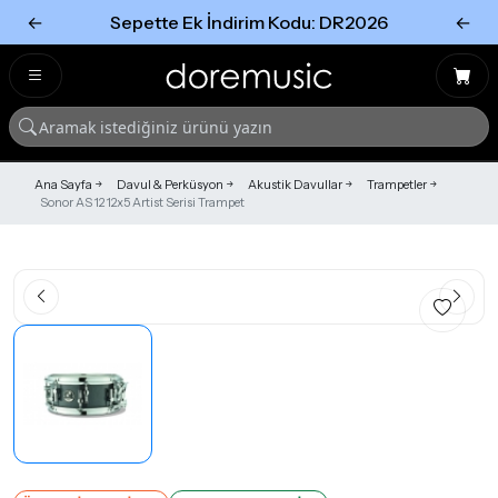
←
Sepette Ek İndirim Kodu: DR2026
←
Tümünü Gör
Tümünü gör
Ana Sayfa
Davul & Perküsyon
Akustik Davullar
Trampetler
Sonor AS 12 12x5 Artist Serisi Trampet