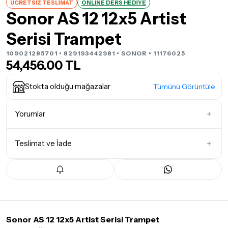
ÜCRETSİZ TESLİMAT
ONLINE DERS HEDİYE
Sonor AS 12 12x5 Artist
Serisi Trampet
109021285701 • 829193442981 •
SONOR
• 11176025
54,456.00 TL
Stokta olduğu mağazalar
Tümünü Görüntüle
Yorumlar
Teslimat ve İade
İlk Yorumu Siz Yazın
Teslimat Koşulları
Tüm siparişleriniz
1-3 iş günü
içerisinde kargoya teslim edilir.
Yoğunluk nedeniyle yaşanabilecek gecikmelerde, kargo süreci
maksimum
5 iş günü
gibi bir süreyi aşmayacaktır. Bayram ve
tatil günlerinde teslimat yapılamamaktadır.
Sonor AS 12 12x5 Artist Serisi Trampet