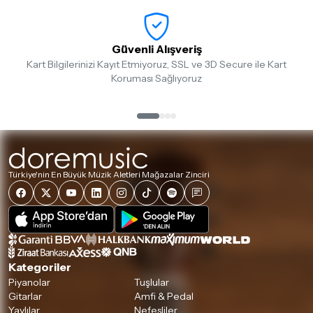
Güvenli Alışveriş
Kart Bilgilerinizi Kayıt Etmiyoruz, SSL ve 3D Secure ile Kart
Koruması Sağlıyoruz
Türkiye'nin En Büyük Müzik Aletleri Mağazalar Zinciri
Kategoriler
Piyanolar
Tuşlular
Gitarlar
Amfi & Pedal
Yaylılar
Nefesliler