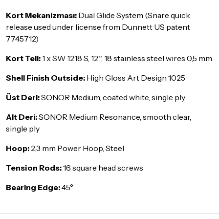
Kort Mekanizması:
Dual Glide System (Snare quick
release used under license from Dunnett US patent
7745712)
Kort Teli:
1 x SW 1218 S, 12'', 18 stainless steel wires 0,5 mm
Shell Finish Outside:
High Gloss Art Design 1025
Üst Deri:
SONOR Medium, coated white, single ply
Alt Deri:
SONOR Medium Resonance, smooth clear,
single ply
Hoop:
2,3 mm Power Hoop, Steel
Tension Rods:
16 square head screws
Bearing Edge:
45°