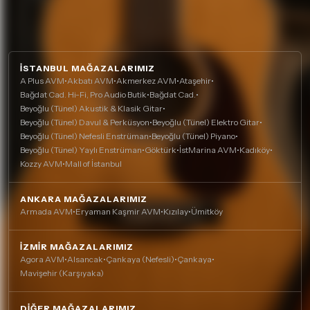
İSTANBUL MAĞAZALARIMIZ
A Plus AVM
•
Akbatı AVM
•
Akmerkez AVM
•
Ataşehir
•
Bağdat Cad. Hi-Fi, Pro Audio Butik
•
Bağdat Cad.
•
Beyoğlu (Tünel) Akustik & Klasik Gitar
•
Beyoğlu (Tünel) Davul & Perküsyon
•
Beyoğlu (Tünel) Elektro Gitar
•
Beyoğlu (Tünel) Nefesli Enstrüman
•
Beyoğlu (Tünel) Piyano
•
Beyoğlu (Tünel) Yaylı Enstrüman
•
Göktürk
•
İstMarina AVM
•
Kadıköy
•
Kozzy AVM
•
Mall of İstanbul
ANKARA MAĞAZALARIMIZ
Armada AVM
•
Eryaman Kaşmir AVM
•
Kızılay
•
Ümitköy
İZMIR MAĞAZALARIMIZ
Agora AVM
•
Alsancak
•
Çankaya (Nefesli)
•
Çankaya
•
Mavişehir (Karşıyaka)
DIĞER MAĞAZALARIMIZ