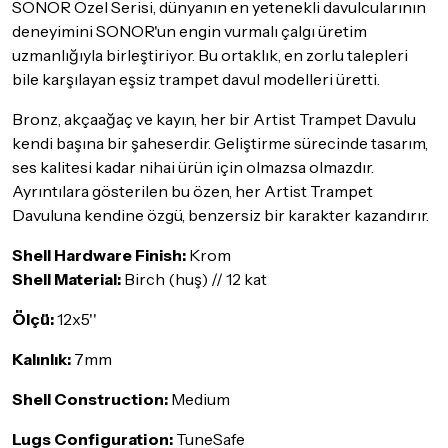
SONOR Özel Serisi, dünyanın en yetenekli davulcularının
Seçtiğiniz ürünlerin tamamı
doremusic Sevkiyat Ekibi
ya da
deneyimini SONOR'un engin vurmalı çalgı üretim
Aras Kargo
garantisi ile adresinize teslim edilecektir.
uzmanlığıyla birleştiriyor. Bu ortaklık, en zorlu talepleri
Detaylar için
tıklayınız
bile karşılayan eşsiz trampet davul modelleri üretti.
İade Koşulları
Bronz, akçaağaç ve kayın, her bir Artist Trampet Davulu
Sitemiz üzerinden satın almış olduğunuz ürünleri, teslimat
kendi başına bir şaheserdir. Geliştirme sürecinde tasarım,
tarihinden itibaren
14 Gün
içerisinde iade edebilir ya da
ses kalitesi kadar nihai ürün için olmazsa olmazdır.
değiştirebilirsiniz.
Ayrıntılara gösterilen bu özen, her Artist Trampet
İadesi ve değişimi mümkün olmayan ürünler için
tıklayınız
.
Davuluna kendine özgü, benzersiz bir karakter kazandırır.
İade ve değişimi talep edilecek ürünün ticari vasfını yitirmemiş
Shell Hardware Finish:
Krom
olması, ambalajının korunmuş, aksesuar ve tüm ürün içeriğinin
Shell Material:
Birch (huş) // 12 kat
eksiksiz olması gerekmektedir. Satın almış olduğunuz ürünü
göndermeden önce mutlaka
Destek
ekibimiz ile iletişime
Ölçü:
12x5''
geçerek bilgi veriniz.
Kalınlık:
7mm
İade ve değişim koşulları, ürün kategorilerine göre farklılık
gösterebilir. Lütfen satın almadan önce ilgili ürünün
Shell Construction:
M
edium
iade/değişim şartlarını kontrol ettiğinizden emin olun.
Lugs Configuration:
Detaylar için
tıklayınız
TuneSafe