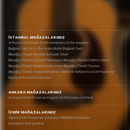
İSTANBUL MAĞAZALARIMIZ
A Plus AVM
•
Akbatı AVM
•
Akmerkez AVM
•
Ataşehir
•
Bağdat Cad. Hi-Fi, Pro Audio Butik
•
Bağdat Cad.
•
Beyoğlu (Tünel) Akustik & Klasik Gitar
•
Beyoğlu (Tünel) Davul & Perküsyon
•
Beyoğlu (Tünel) Elektro Gitar
•
Beyoğlu (Tünel) Nefesli Enstrüman
•
Beyoğlu (Tünel) Piyano
•
Beyoğlu (Tünel) Yaylı Enstrüman
•
Göktürk
•
İstMarina AVM
•
Kadıköy
•
Kozzy AVM
•
Mall of İstanbul
ANKARA MAĞAZALARIMIZ
Armada AVM
•
Eryaman Kaşmir AVM
•
Kızılay
•
Ümitköy
İZMIR MAĞAZALARIMIZ
Agora AVM
•
Alsancak
•
Çankaya (Nefesli)
•
Çankaya
•
Mavişehir (Karşıyaka)