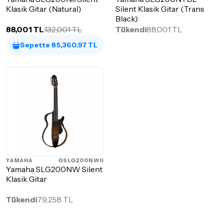
Klasik Gitar (Natural)
Silent Klasik Gitar (Trans
Black)
88,001 TL
132,001 TL
Tükendi
88,001 TL
Sepette 85,360.97 TL
YAMAHA
GSLG200NWII
Yamaha SLG200NW Silent
Klasik Gitar
Tükendi
79,258 TL