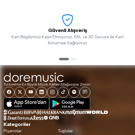
Güvenli Alışveriş
Kart Bilgilerinizi Kayıt Etmiyoruz, SSL ve 3D Secure ile Kart
Koruması Sağlıyoruz
Türkiye'nin En Büyük Müzik Aletleri Mağazalar Zinciri
Kategoriler
Piyanolar
Tuşlular