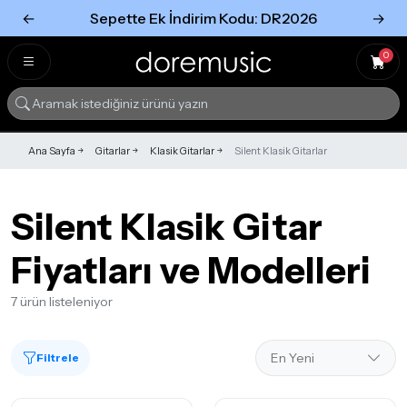
←
Sepette Ek İndirim Kodu: DR2026
→
Tümünü Gör
Tümünü gör
0
Ana Sayfa
Gitarlar
Klasik Gitarlar
Silent Klasik Gitarlar
Silent Klasik Gitar
Fiyatları ve Modelleri
7 ürün listeleniyor
Filtrele