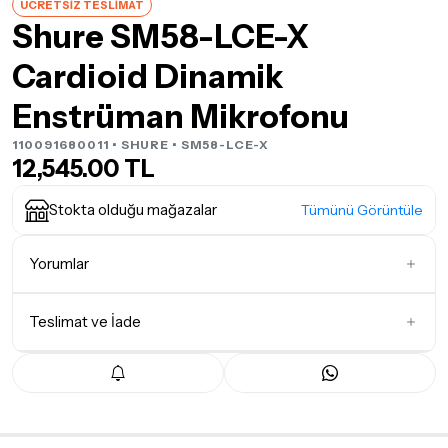
ÜCRETSİZ TESLİMAT
Shure SM58-LCE-X
Cardioid Dinamik
Enstrüman Mikrofonu
110091680011 •
SHURE
• SM58-LCE-X
12,545.00 TL
Stokta olduğu mağazalar
Tümünü Görüntüle
Yorumlar
Teslimat ve İade
İlk Yorumu Siz Yazın
Teslimat Koşulları
Tüm siparişleriniz
1-3 iş günü
içerisinde kargoya teslim edilir.
Yoğunluk nedeniyle yaşanabilecek gecikmelerde, kargo süreci