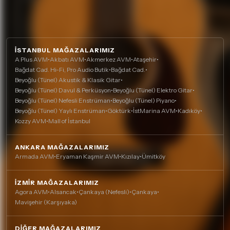
İSTANBUL MAĞAZALARIMIZ
A Plus AVM
•
Akbatı AVM
•
Akmerkez AVM
•
Ataşehir
•
Bağdat Cad. Hi-Fi, Pro Audio Butik
•
Bağdat Cad.
•
Beyoğlu (Tünel) Akustik & Klasik Gitar
•
Beyoğlu (Tünel) Davul & Perküsyon
•
Beyoğlu (Tünel) Elektro Gitar
•
Beyoğlu (Tünel) Nefesli Enstrüman
•
Beyoğlu (Tünel) Piyano
•
Beyoğlu (Tünel) Yaylı Enstrüman
•
Göktürk
•
İstMarina AVM
•
Kadıköy
•
Kozzy AVM
•
Mall of İstanbul
ANKARA MAĞAZALARIMIZ
Armada AVM
•
Eryaman Kaşmir AVM
•
Kızılay
•
Ümitköy
İZMIR MAĞAZALARIMIZ
Agora AVM
•
Alsancak
•
Çankaya (Nefesli)
•
Çankaya
•
Mavişehir (Karşıyaka)
DIĞER MAĞAZALARIMIZ