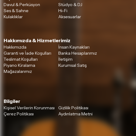
Davul & Perküsyon
Stüdyo & DJ
Detaylar için
tıklayınız
Ses & Sahne
Hi-Fi
Kulaklıklar
Aksesuarlar
Hakkımızda & Hizmetlerimiz
Hakkımızda
İnsan Kaynakları
Garanti ve İade Koşulları
Banka Hesaplarımız
Teslimat Koşulları
İletişim
Piyano Kiralama
Kurumsal Satış
Mağazalarımız
Bilgiler
Kişisel Verilerin Korunması
Gizlilik Politikası
Çerez Politikası
Aydınlatma Metni