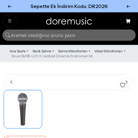
←
Sepette Ek İndirim Kodu: DR2026
←
Tümünü Gör
Tümünü gör
Ana Sayfa
Ses & Sahne
Sahne Mikrofonları
Vokal Mikrofonları
Shure SM58-LCE-X Cardioid Dinamik Enstrüman Mi...