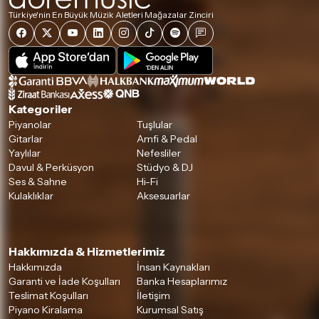
Türkiye'nin En Büyük Müzik Aletleri Mağazalar Zinciri
Kategoriler
Piyanolar
Tuşlular
Gitarlar
Amfi & Pedal
Yaylılar
Nefesliler
Davul & Perküsyon
Stüdyo & DJ
Ses & Sahne
Hi-Fi
Kulaklıklar
Aksesuarlar
Hakkımızda & Hizmetlerimiz
Hakkımızda
İnsan Kaynakları
Garanti ve İade Koşulları
Banka Hesaplarımız
Teslimat Koşulları
İletişim
Piyano Kiralama
Kurumsal Satış