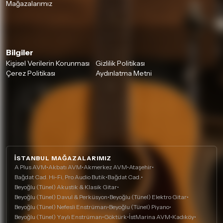
Mağazalarımız
Bilgiler
Kişisel Verilerin Korunması
Gizlilik Politikası
Çerez Politikası
Aydınlatma Metni
İSTANBUL MAĞAZALARIMIZ
A Plus AVM
•
Akbatı AVM
•
Akmerkez AVM
•
Ataşehir
•
Bağdat Cad. Hi-Fi, Pro Audio Butik
•
Bağdat Cad.
•
Beyoğlu (Tünel) Akustik & Klasik Gitar
•
Beyoğlu (Tünel) Davul & Perküsyon
•
Beyoğlu (Tünel) Elektro Gitar
•
Beyoğlu (Tünel) Nefesli Enstrüman
•
Beyoğlu (Tünel) Piyano
•
Beyoğlu (Tünel) Yaylı Enstrüman
•
Göktürk
•
İstMarina AVM
•
Kadıköy
•