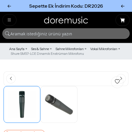
←
Sepette Ek İndirim Kodu: DR2026
←
Tümünü Gör
Tümünü gör
Ana Sayfa
Ses & Sahne
Sahne Mikrofonları
Vokal Mikrofonları
Shure SM57-LCE Dinamik Enstrüman Mikrofonu