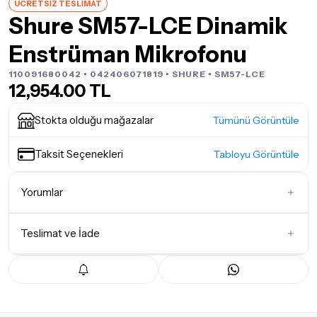
ÜCRETSİZ TESLİMAT
Shure SM57-LCE Dinamik
Enstrüman Mikrofonu
110091680042 • 042406071819 •
SHURE
• SM57-LCE
12,954.00 TL
Stokta olduğu mağazalar
Tümünü Görüntüle
Taksit Seçenekleri
Tabloyu Görüntüle
Yorumlar
Teslimat ve İade
İlk Yorumu Siz Yazın
Teslimat Koşulları
Tüm siparişleriniz
1-3 iş günü
içerisinde kargoya teslim edilir.
Yoğunluk nedeniyle yaşanabilecek gecikmelerde, kargo süreci