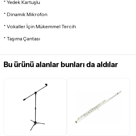
iade/değişim şartlarını kontrol ettiğinizden emin olun.
* Yedek Kartuşlu
Detaylar için
tıklayınız
* Dinamik Mikrofon
* Vokaller İçin Mükemmel Tercih
* Taşıma Çantası
Bu ürünü alanlar bunları da aldılar