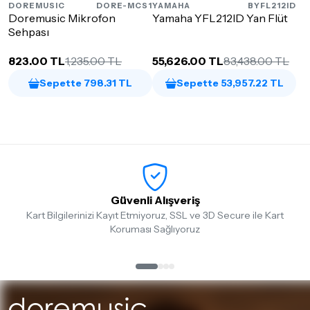
DOREMUSIC
DORE-MCS1
YAMAHA
BYFL212ID
Doremusic Mikrofon
Yamaha YFL212ID Yan Flüt
Sehpası
823.00 TL
1,235.00 TL
55,626.00 TL
83,438.00 TL
Sepette 798.31 TL
Sepette 53,957.22 TL
Güvenli Alışveriş
Kart Bilgilerinizi Kayıt Etmiyoruz, SSL ve 3D Secure ile Kart
Koruması Sağlıyoruz