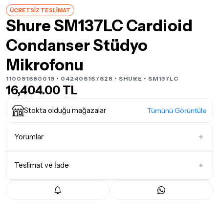
ÜCRETSİZ TESLİMAT
Shure SM137LC Cardioid
Condanser Stüdyo
Mikrofonu
110091680019 • 042406167628 •
SHURE
• SM137LC
16,404.00 TL
Stokta olduğu mağazalar
Tümünü Görüntüle
Yorumlar
Teslimat ve İade
İlk Yorumu Siz Yazın
Teslimat Koşulları
Tüm siparişleriniz
1-3 iş günü
içerisinde kargoya teslim edilir.
Yoğunluk nedeniyle yaşanabilecek gecikmelerde, kargo süreci