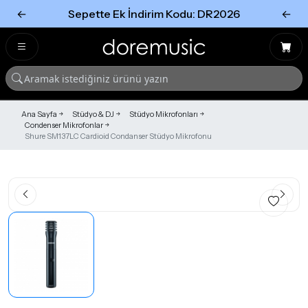
←
Sepette Ek İndirim Kodu: DR2026
←
Tümünü Gör
Tümünü gör
Ana Sayfa
Stüdyo & DJ
Stüdyo Mikrofonları
Condenser Mikrofonlar
Shure SM137LC Cardioid Condanser Stüdyo Mikrofonu