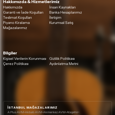
Hakkımızda & Hizmetlerimiz
Hakkımızda
İnsan Kaynakları
Garanti ve İade Koşulları
Banka Hesaplarımız
Teslimat Koşulları
İletişim
Piyano Kiralama
Kurumsal Satış
Mağazalarımız
Bilgiler
Kişisel Verilerin Korunması
Gizlilik Politikası
Çerez Politikası
Aydınlatma Metni
İSTANBUL MAĞAZALARIMIZ
A Plus AVM
•
Akbatı AVM
•
Akmerkez AVM
•
Ataşehir
•