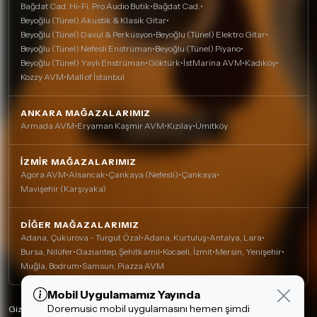
Bağdat Cad. Hi-Fi, Pro Audio Butik
•
Bağdat Cad.
•
Beyoğlu (Tünel) Akustik & Klasik Gitar
•
Beyoğlu (Tünel) Davul & Perküsyon
•
Beyoğlu (Tünel) Elektro Gitar
•
Beyoğlu (Tünel) Nefesli Enstrüman
•
Beyoğlu (Tünel) Piyano
•
Beyoğlu (Tünel) Yaylı Enstrüman
•
Göktürk
•
İstMarina AVM
•
Kadıköy
•
Kozzy AVM
•
Mall of İstanbul
ANKARA MAĞAZALARIMIZ
Armada AVM
•
Eryaman Kaşmir AVM
•
Kızılay
•
Ümitköy
İZMIR MAĞAZALARIMIZ
Agora AVM
•
Alsancak
•
Çankaya (Nefesli)
•
Çankaya
•
Mavişehir (Karşıyaka)
DIĞER MAĞAZALARIMIZ
Adana, Çukurova - Turgut Özal
•
Adana, Kurtuluş
•
Antalya, Lara
•
Bursa, Nilüfer
•
Gaziantep, Şehitkamil
•
Kocaeli, İzmit
•
Mersin, Yenişehir
•
Muğla, Bodrum
•
Samsun, Piazza AVM
Mobil Uygulamamız Yayında
Çerez Kullanımı
Doremusic mobil uygulamasını hemen şimdi
Alışveriş deneyiminizi iyileştirmek için yasal
Gizlilik Politikası