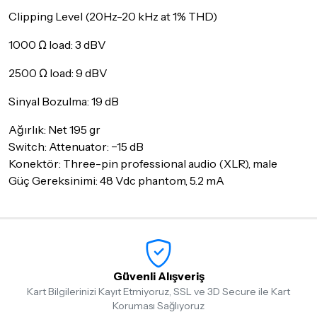
iade/değişim şartlarını kontrol ettiğinizden emin olun.
Clipping Level (20Hz-20 kHz at 1% THD)
Detaylar için
tıklayınız
1000 Ω load: 3 dBV
2500 Ω load: 9 dBV
Sinyal Bozulma: 19 dB
Ağırlık: Net 195 gr
Switch: Attenuator: −15 dB
Konektör: Three-pin professional audio (XLR), male
Güç Gereksinimi: 48 Vdc phantom, 5.2 mA
Güvenli Alışveriş
Kart Bilgilerinizi Kayıt Etmiyoruz, SSL ve 3D Secure ile Kart
Koruması Sağlıyoruz