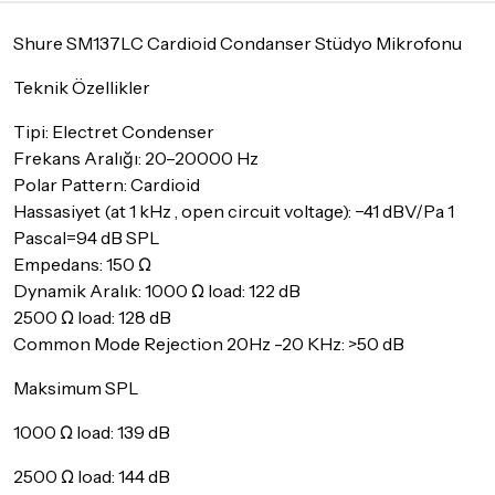
maksimum
5 iş günü
gibi bir süreyi aşmayacaktır. Bayram ve
tatil günlerinde teslimat yapılamamaktadır.
Shure SM137LC Cardioid Condanser Stüdyo Mikrofonu
Seçtiğiniz ürünlerin tamamı
doremusic Sevkiyat Ekibi
ya da
Teknik Özellikler
Aras Kargo
garantisi ile adresinize teslim edilecektir.
Tipi: Electret Condenser
Detaylar için
tıklayınız
Frekans Aralığı: 20–20000 Hz
Polar Pattern: Cardioid
İade Koşulları
Hassasiyet (at 1 kHz , open circuit voltage): −41 dBV/Pa 1
Sitemiz üzerinden satın almış olduğunuz ürünleri, teslimat
tarihinden itibaren
14 Gün
içerisinde iade edebilir ya da
Pascal=94 dB SPL
değiştirebilirsiniz.
Empedans: 150 Ω
Dynamik Aralık: 1000 Ω load: 122 dB
İadesi ve değişimi mümkün olmayan ürünler için
tıklayınız
.
2500 Ω load: 128 dB
İade ve değişimi talep edilecek ürünün ticari vasfını yitirmemiş
Common Mode Rejection 20Hz -20 KHz: >50 dB
olması, ambalajının korunmuş, aksesuar ve tüm ürün içeriğinin
eksiksiz olması gerekmektedir. Satın almış olduğunuz ürünü
Maksimum SPL
göndermeden önce mutlaka
Destek
ekibimiz ile iletişime
geçerek bilgi veriniz.
1000 Ω load: 139 dB
İade ve değişim koşulları, ürün kategorilerine göre farklılık
2500 Ω load: 144 dB
gösterebilir. Lütfen satın almadan önce ilgili ürünün