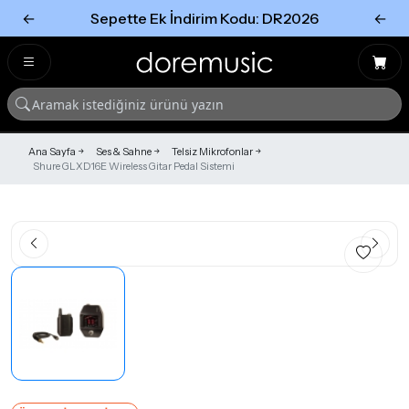
←
Sepette Ek İndirim Kodu: DR2026
←
Tümünü Gör
Tümünü gör
Ana Sayfa
Ses & Sahne
Telsiz Mikrofonlar
Shure GLXD16E Wireless Gitar Pedal Sistemi