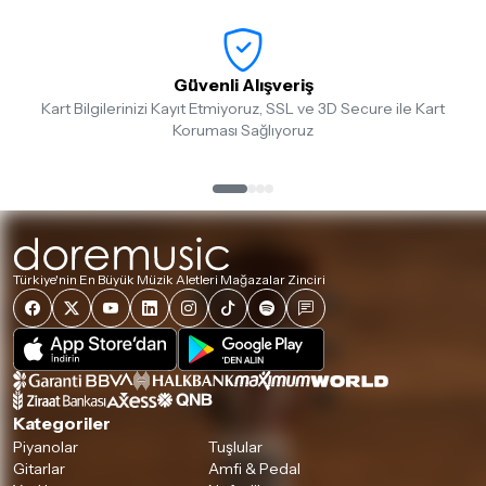
Güvenli Alışveriş
Kart Bilgilerinizi Kayıt Etmiyoruz, SSL ve 3D Secure ile Kart
Koruması Sağlıyoruz
Türkiye'nin En Büyük Müzik Aletleri Mağazalar Zinciri
Kategoriler
Piyanolar
Tuşlular
Gitarlar
Amfi & Pedal