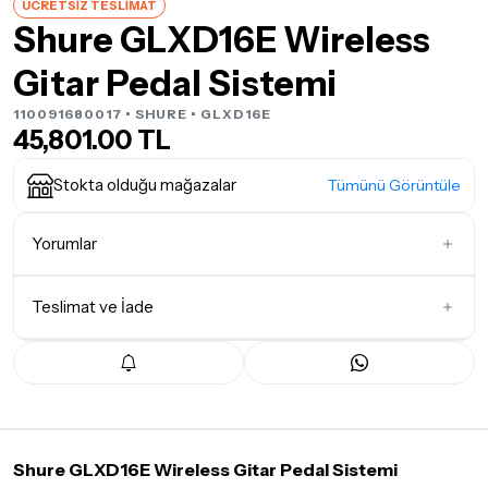
ÜCRETSİZ TESLİMAT
Shure GLXD16E Wireless
Gitar Pedal Sistemi
110091680017 •
SHURE
• GLXD16E
45,801.00 TL
Stokta olduğu mağazalar
Tümünü Görüntüle
Yorumlar
Teslimat ve İade
İlk Yorumu Siz Yazın
Teslimat Koşulları
Tüm siparişleriniz
1-3 iş günü
içerisinde kargoya teslim edilir.
Yoğunluk nedeniyle yaşanabilecek gecikmelerde, kargo süreci
maksimum
5 iş günü
gibi bir süreyi aşmayacaktır. Bayram ve
tatil günlerinde teslimat yapılamamaktadır.
Shure GLXD16E Wireless Gitar Pedal Sistemi