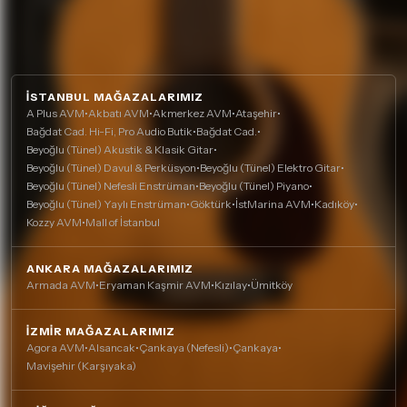
İSTANBUL MAĞAZALARIMIZ
A Plus AVM
•
Akbatı AVM
•
Akmerkez AVM
•
Ataşehir
•
Bağdat Cad. Hi-Fi, Pro Audio Butik
•
Bağdat Cad.
•
Beyoğlu (Tünel) Akustik & Klasik Gitar
•
Beyoğlu (Tünel) Davul & Perküsyon
•
Beyoğlu (Tünel) Elektro Gitar
•
Beyoğlu (Tünel) Nefesli Enstrüman
•
Beyoğlu (Tünel) Piyano
•
Beyoğlu (Tünel) Yaylı Enstrüman
•
Göktürk
•
İstMarina AVM
•
Kadıköy
•
Kozzy AVM
•
Mall of İstanbul
ANKARA MAĞAZALARIMIZ
Armada AVM
•
Eryaman Kaşmir AVM
•
Kızılay
•
Ümitköy
İZMIR MAĞAZALARIMIZ
Agora AVM
•
Alsancak
•
Çankaya (Nefesli)
•
Çankaya
•
Mavişehir (Karşıyaka)