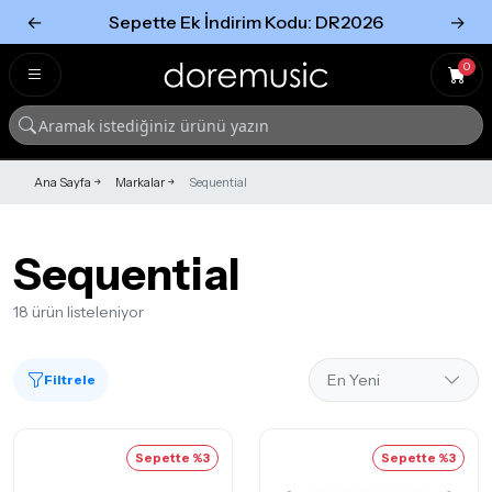
←
Sepette Ek İndirim Kodu: DR2026
→
Tümünü Gör
Tümünü gör
0
Ana Sayfa
Markalar
Sequential
Sequential
18 ürün listeleniyor
Filtrele
Sepette %3
Sepette %3