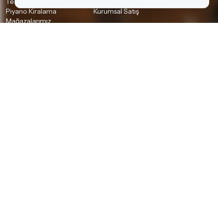
Teslimat Koşulları
İletişim
Piyano Kiralama
Kurumsal Satış
Mağazalarımız
Bilgiler
Kişisel Verilerin Korunması
Gizlilik Politikası
Çerez Politikası
Aydınlatma Metni
İSTANBUL MAĞAZALARIMIZ
A Plus AVM
•
Akbatı AVM
•
Akmerkez AVM
•
Ataşehir
•
Bağdat Cad. Hi-Fi, Pro Audio Butik
•
Bağdat Cad.
•
Beyoğlu (Tünel) Akustik & Klasik Gitar
•
Beyoğlu (Tünel) Davul & Perküsyon
•
Beyoğlu (Tünel) Elektro Gitar
•