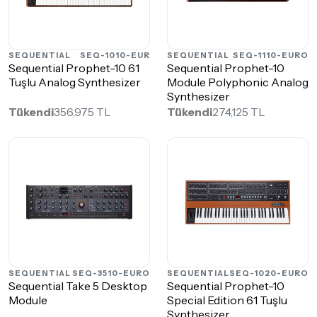
SEQUENTIAL
SEQ-1010-EUR
SEQUENTIAL
SEQ-1110-EURO
Sequential Prophet-10 61
Sequential Prophet-10
Tuşlu Analog Synthesizer
Module Polyphonic Analog
Synthesizer
Tükendi
356,975 TL
Tükendi
274,125 TL
SEQUENTIAL
SEQ-3510-EURO
SEQUENTIAL
SEQ-1020-EURO
Sequential Take 5 Desktop
Sequential Prophet-10
Module
Special Edition 61 Tuşlu
Synthesizer