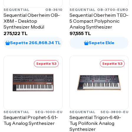
SEQUENTIAL
OB-3610
SEQUENTIAL
OB-3700-EURO
Sequential Oberheim OB-
Sequential Oberheim TEO-
X8M - Desktop
5 Compact Polyphonic
Synthesizer Modül
Analog Synthesizer
275,122 TL
97,555 TL
Sepette 266,868.34 TL
Sepete Ekle
Sepette %3
Sepette %3
SEQUENTIAL
SEQ-1000-EU
SEQUENTIAL
SEQ-3800-EU
Sequential Prophet-5 61-
Sequential Trigon-6 49-
Tuş Analog Synthesizer
Tuş Polifonik Analog
Synthesizer