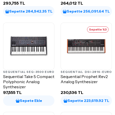
293,755 TL
264,012 TL
Sepette 284,942.35 TL
Sepette 256,091.64 TL
Sepette %3
SEQUENTIAL
SEQ-3500 EURO
SEQUENTIAL
DSI-2816-EURO
Sequential Take 5 Compact
Sequential Prophet Rev2
Polyphonic Analog
Analog Synthesizer
Synthesizer
97,555 TL
230,536 TL
Sepete Ekle
Sepette 223,619.92 TL