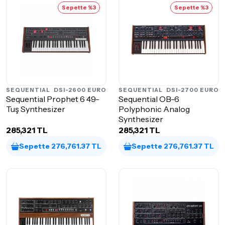
Sepette %3
Sepette %3
SEQUENTIAL
DSI-2600 EURO
SEQUENTIAL
DSI-2700 EURO
Sequential Prophet 6 49-
Sequential OB-6
Tuş Synthesizer
Polyphonic Analog
Synthesizer
285,321 TL
285,321 TL
Sepette 276,761.37 TL
Sepette 276,761.37 TL