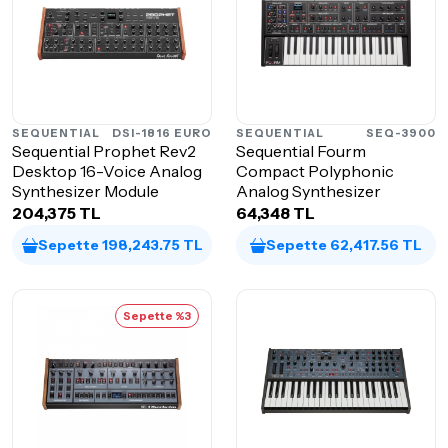
SEQUENTIAL
DSI-1816 EURO
SEQUENTIAL
SEQ-3900
Sequential Prophet Rev2
Sequential Fourm
Desktop 16-Voice Analog
Compact Polyphonic
Synthesizer Module
Analog Synthesizer
204,375 TL
64,348 TL
Sepette 198,243.75 TL
Sepette 62,417.56 TL
Sepette %3