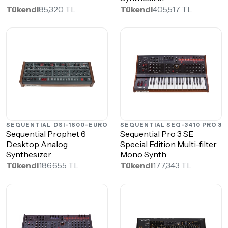
Tükendi
85,320 TL
Tükendi
405,517 TL
SEQUENTIAL
DSI-1600-EURO
SEQUENTIAL
SEQ-3410 PRO 3
Sequential Prophet 6
Sequential Pro 3 SE
Desktop Analog
Special Edition Multi-filter
Synthesizer
Mono Synth
Tükendi
186,655 TL
Tükendi
177,343 TL