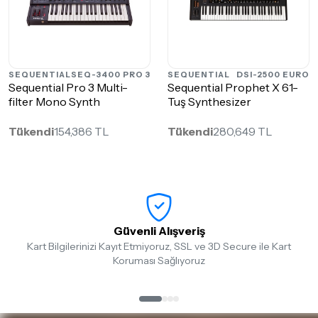
SEQUENTIAL
SEQ-3400 PRO 3
SEQUENTIAL
DSI-2500 EURO
Sequential Pro 3 Multi-
Sequential Prophet X 61-
filter Mono Synth
Tuş Synthesizer
Tükendi
154,386 TL
Tükendi
280,649 TL
Güvenli Alışveriş
Kart Bilgilerinizi Kayıt Etmiyoruz, SSL ve 3D Secure ile Kart
Koruması Sağlıyoruz