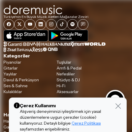
Türkiye'nin En Büyük Müzik Aletleri Mağazalar Zinciri
Kategoriler
Piyanolar
Tuşlular
Gitarlar
Amfi & Pedal
Yaylılar
Nefesliler
Davul & Perküsyon
Stüdyo & DJ
Ses & Sahne
Hi-Fi
Kulaklıklar
Aksesuarlar
Çerez Kullanımı
Alışveriş deneyiminizi iyileştirmek için yasal
Hakkımızda & Hizmetlerimiz
düzenlemelere uygun çerezler (cookie)
Hakkımızda
İnsan Kaynakları
kullanıyoruz. Detaylı bilgiye
Çerez Politikası
Garanti ve İade Koşulları
Banka Hesaplarımız
sayfamızdan erişebilirsiniz.