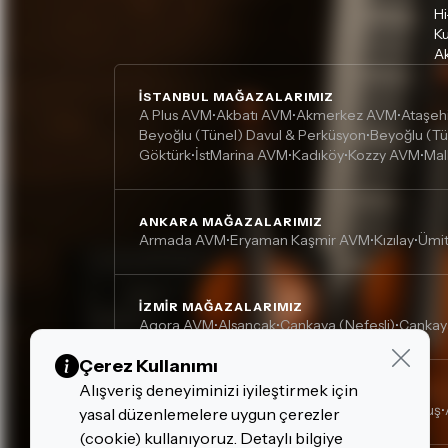
Hi
Ku
Ak
İSTANBUL MAĞAZALARIMIZ
A Plus AVM
Akbatı AVM
Akmerkez AVM
Ataşeh
•
•
•
Beyoğlu (Tünel) Davul & Perküsyon
Beyoğlu (Tü
•
Göktürk
İstMarina AVM
Kadıköy
Kozzy AVM
Mal
•
•
•
•
ANKARA MAĞAZALARIMIZ
Armada AVM
Eryaman Kaşmir AVM
Kızılay
Ümi
•
•
•
İZMIR MAĞAZALARIMIZ
Agora AVM
Alsancak
Çankaya (Nefesli)
Çankay
•
•
•
Çerez Kullanımı
Alışveriş deneyiminizi iyileştirmek için
DIĞER MAĞAZALARIMIZ
Adana, Çukurova - Turgut Özal
Adana, Kurtuluş
•
•
yasal düzenlemelere uygun çerezler
(cookie) kullanıyoruz. Detaylı bilgiye