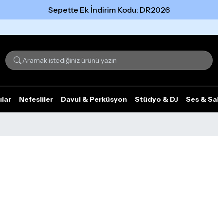
Sepette Ek İndirim Kodu: DR2026
Tümünü gör
ılar
Nefesliler
Davul & Perküsyon
Stüdyo & DJ
Ses & Sa