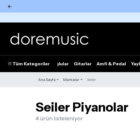
←
Tümünü Gör
Tüm Kategoriler
Piyanolar
Tuşlular
Gitarlar
Amfi & Pedal
Yayl
Ana Sayfa
Markalar
Seiler
Seiler Piyanolar
4 ürün listeleniyor