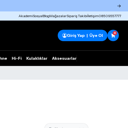
→
Akademi
Sosyal
Blog
Mağazalar
Sipariş Takibi
İletişim
08509557777
0
Giriş Yap | Üye Ol
hne
Hi-Fi
Kulaklıklar
Aksesuarlar
Rhym Outlet