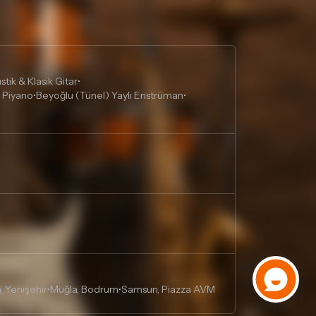
tik & Klasik Gitar
•
 Piyano
Beyoğlu (Tünel) Yaylı Enstrüman
•
•
, Yenişehir
Muğla, Bodrum
Samsun, Piazza AVM
•
•