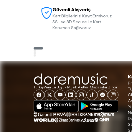
Güvenli Alışveriş
Kart Bilgilerinizi Kayıt Etmiyoruz,
SSL ve 3D Secure ile Kart
Koruması Sağlıyoruz
K
Pi
Türkiye'nin En Büyük Müzik Aletleri Mağazalar Zinciri
Tu
Gi
A
Ya
Ne
D
S
S