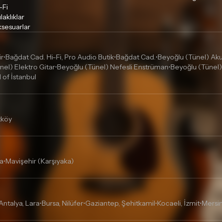
-Fi
laklıklar
sesuarlar
ir
Bağdat Cad. Hi-Fi, Pro Audio Butik
Bağdat Cad.
Beyoğlu (Tünel) Akus
•
•
•
nel) Elektro Gitar
Beyoğlu (Tünel) Nefesli Enstrüman
Beyoğlu (Tünel)
•
•
l of İstanbul
tköy
a
Mavişehir (Karşıyaka)
•
Antalya, Lara
Bursa, Nilüfer
Gaziantep, Şehitkamil
Kocaeli, İzmit
Mersin
•
•
•
•