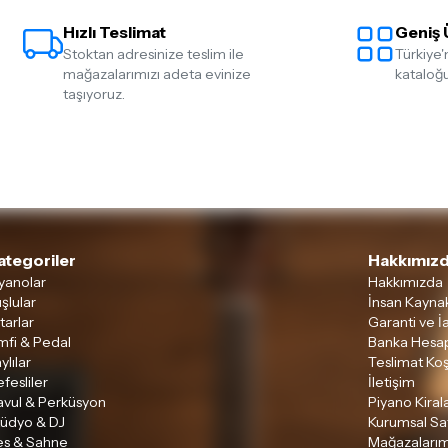
Hızlı Teslimat
Geniş 
Stoktan adresinize teslim ile
Türkiye'
mağazalarımızı adeta evinize
kataloğu
taşıyoruz.
ategoriler
Hakkımızd
yanolar
Hakkımızda
şlular
İnsan Kaynak
tarlar
Garanti ve İ
mfi & Pedal
Banka Hesap
ylılar
Teslimat Koş
fesliler
İletişim
avul & Perküsyon
Piyano Kira
tüdyo & DJ
Kurumsal Sa
es & Sahne
Mağazalarım