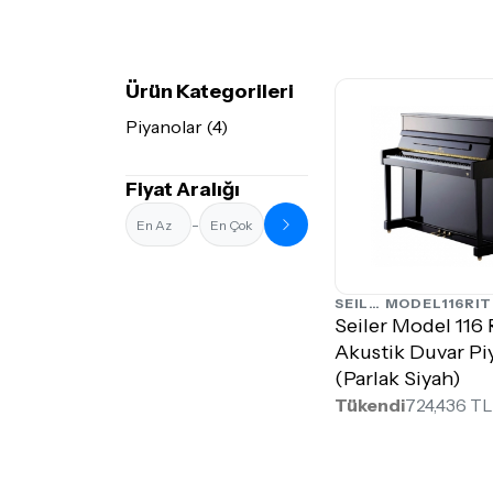
Ürün Kategorileri
Piyanolar (4)
Fiyat Aralığı
-
SEILER
MODEL116RI
Seiler Model 116
Akustik Duvar Pi
(Parlak Siyah)
Tükendi
724,436 TL