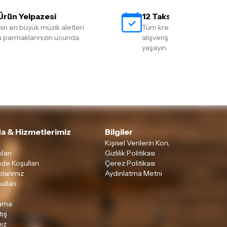
Ürün Yelpazesi
12 Taksit İmkanı
nin en büyük müzik aletleri
Tüm kredi kartlarına 12 tak
 parmaklarınızın ucunda.
alışveriş yapmanın rahatlığ
yaşayın.
a & Hizmetlerimiz
Bilgiler
Kişisel Verilerin Korunması
ları
Gizlilik Politikası
ade Koşulları
Çerez Politikası
larımız
Aydınlatma Metni
ulları
lama
tış
ız