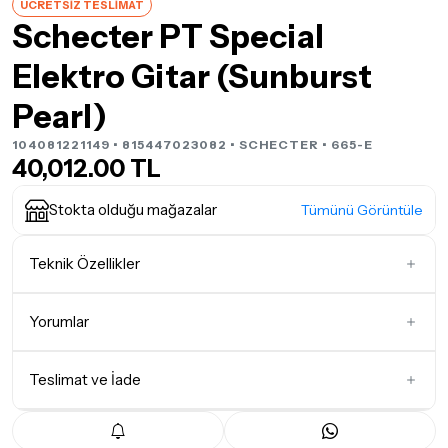
ÜCRETSİZ TESLİMAT
Schecter PT Special
Elektro Gitar (Sunburst
Pearl)
104081221149 • 815447023082 •
SCHECTER
• 665-E
40,012.00 TL
Stokta olduğu mağazalar
Tümünü Görüntüle
Teknik Özellikler
Gövde Şekli
Tele
Yorumlar
Manyetik Dizilimi
S-H
Klavye Ağacı
Akça Ağaç (Maple)
Teslimat ve İade
İlk Yorumu Siz Yazın
Köprü Tipi
Telecaster
Teslimat Koşulları