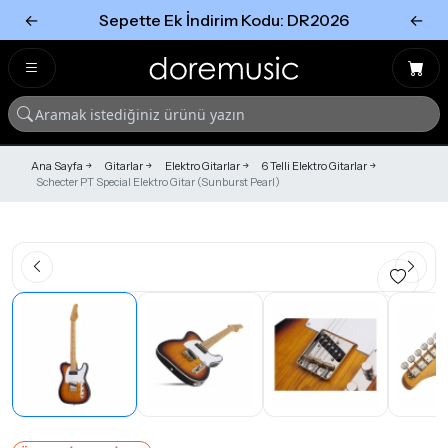
←
Sepette Ek İndirim Kodu: DR2026
←
Tümünü Gör
Tümünü gör
Ana Sayfa
Gitarlar
Elektro Gitarlar
6 Telli Elektro Gitarlar
Schecter PT Special Elektro Gitar (Sunburst Pearl)