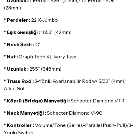
* Uzunluk :
1. Perde- .826” (21mm)/ 12. Perde- .905”
İade ve değişim koşulları, ürün kategorilerine göre farklılık
(23mm)
gösterebilir. Lütfen satın almadan önce ilgili ürünün
iade/değişim şartlarını kontrol ettiğinizden emin olun.
* Perdeler :
22 X-Jumbo
Detaylar için
tıklayınız
* Eşik Genişliği :
1.653” (42mm)
* Neck Şekli :
'C'
* Nut :
Graph Tech XL Ivory Tusq
* Uzunluk :
25.5” (648mm)
* Truss Rod :
2-Yönlü Ayarlanabilir Rod w/ 5/32” (4mm)
Allen Nut
* Köprü (Bridge) Manyetiği :
Schecter Diamond VT-1
* Neck Manyetiği :
Schecter Diamond V-90
* Kontroller :
Volume/Tone (Series-Parallel Push-Pull)/3-
Yönlü Switch