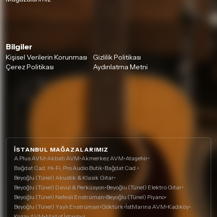
Bilgiler
Kişisel Verilerin Korunması
Gizlilik Politikası
Çerez Politikası
Aydınlatma Metni
İSTANBUL MAĞAZALARIMIZ
A Plus AVM
•
Akbatı AVM
•
Akmerkez AVM
•
Ataşehir
•
Bağdat Cad. Hi-Fi, Pro Audio Butik
•
Bağdat Cad.
•
Beyoğlu (Tünel) Akustik & Klasik Gitar
•
Beyoğlu (Tünel) Davul & Perküsyon
•
Beyoğlu (Tünel) Elektro Gitar
•
Beyoğlu (Tünel) Nefesli Enstrüman
•
Beyoğlu (Tünel) Piyano
•
Beyoğlu (Tünel) Yaylı Enstrüman
•
Göktürk
•
İstMarina AVM
•
Kadıköy
•
Kozzy AVM
•
Mall of İstanbul