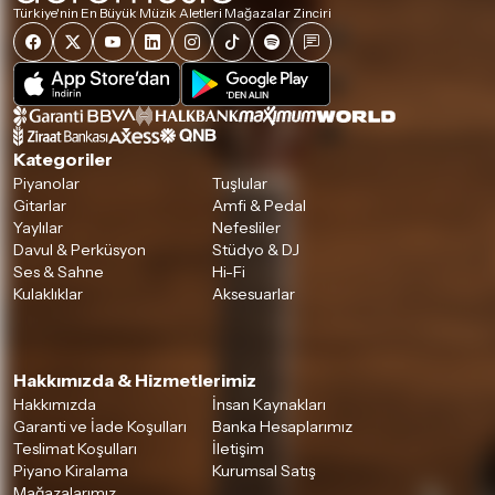
Türkiye'nin En Büyük Müzik Aletleri Mağazalar Zinciri
Kategoriler
Piyanolar
Tuşlular
Gitarlar
Amfi & Pedal
Yaylılar
Nefesliler
Davul & Perküsyon
Stüdyo & DJ
Ses & Sahne
Hi-Fi
Kulaklıklar
Aksesuarlar
Hakkımızda & Hizmetlerimiz
Hakkımızda
İnsan Kaynakları
Garanti ve İade Koşulları
Banka Hesaplarımız
Teslimat Koşulları
İletişim
Piyano Kiralama
Kurumsal Satış
Mağazalarımız