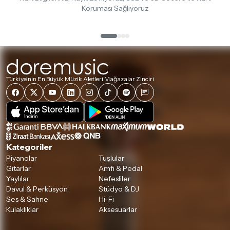
Koruması Sağlıyoruz
Türkiye'nin En Büyük Müzik Aletleri Mağazalar Zinciri
Kategoriler
Piyanolar
Tuşlular
Gitarlar
Amfi & Pedal
Yaylılar
Nefesliler
Davul & Perküsyon
Stüdyo & DJ
Ses & Sahne
Hi-Fi
Kulaklıklar
Aksesuarlar