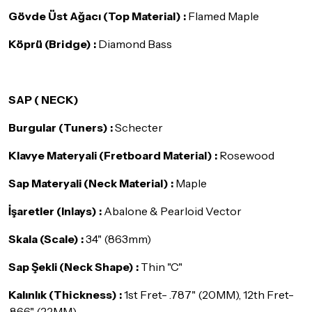
Gövde Üst Ağacı (Top Material) :
Flamed Maple
Köprü (Bridge) :
Diamond Bass
SAP ( NECK)
Burgular (Tuners) :
Schecter
Klavye Materyali (Fretboard Material) :
Rosewood
Sap Materyali (Neck Material) :
Maple
İşaretler (Inlays) :
Abalone & Pearloid Vector
Skala (Scale) :
34" (863mm)
Sap Şekli (Neck Shape) :
Thin "C"
Kalınlık (Thickness) :
1st Fret- .787" (20MM), 12th Fret-
.866" (22MM)