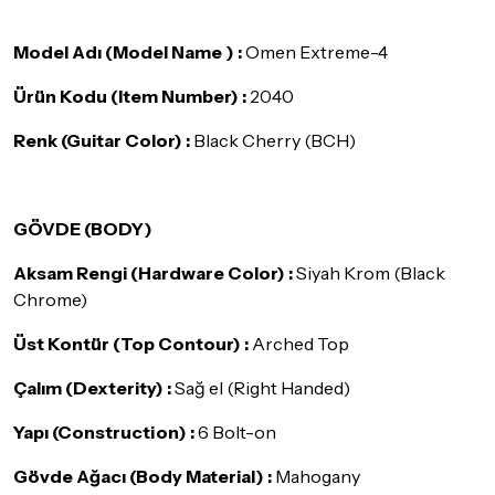
Seçtiğiniz ürünlerin tamamı
doremusic Sevkiyat Ekibi
ya da
Aras Kargo
garantisi ile adresinize teslim edilecektir.
Model Adı (Model Name ) :
Omen Extreme-4
Detaylar için
tıklayınız
Ürün Kodu (Item Number) :
2040
İade Koşulları
Renk (Guitar Color) :
Black Cherry (BCH)
Sitemiz üzerinden satın almış olduğunuz ürünleri, teslimat
tarihinden itibaren
14 Gün
içerisinde iade edebilir ya da
değiştirebilirsiniz.
GÖVDE (BODY)
İadesi ve değişimi mümkün olmayan ürünler için
tıklayınız
.
Aksam Rengi (Hardware Color) :
İade ve değişimi talep edilecek ürünün ticari vasfını yitirmemiş
Siyah Krom (Black
olması, ambalajının korunmuş, aksesuar ve tüm ürün içeriğinin
Chrome)
eksiksiz olması gerekmektedir. Satın almış olduğunuz ürünü
göndermeden önce mutlaka
Destek
ekibimiz ile iletişime
Üst Kontür (Top Contour) :
Arched Top
geçerek bilgi veriniz.
Çalım (Dexterity) :
Sağ el (Right Handed)
İade ve değişim koşulları, ürün kategorilerine göre farklılık
gösterebilir. Lütfen satın almadan önce ilgili ürünün
Yapı (Construction) :
6 Bolt-on
iade/değişim şartlarını kontrol ettiğinizden emin olun.
Gövde Ağacı (Body Material) :
Mahogany
Detaylar için
tıklayınız