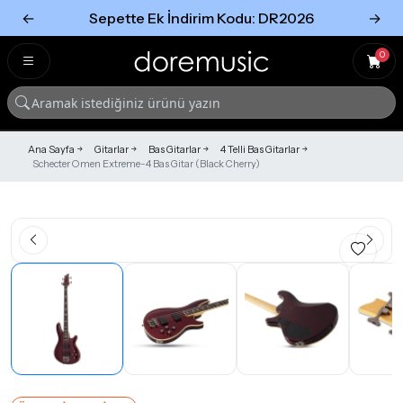
←
Sepette Ek İndirim Kodu: DR2026
→
Tümünü Gör
Tümünü gör
0
Ana Sayfa
Gitarlar
Bas Gitarlar
4 Telli Bas Gitarlar
Schecter Omen Extreme-4 Bas Gitar (Black Cherry)