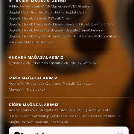
İSTANBUL MAĞAZALARIMIZ
A Plus AVM
•
Akbatı AVM
•
Akmerkez AVM
•
Ataşehir
•
Bağdat Cad. Hi-Fi, Pro Audio Butik
•
Bağdat Cad.
•
Beyoğlu (Tünel) Akustik & Klasik Gitar
•
Beyoğlu (Tünel) Davul & Perküsyon
•
Beyoğlu (Tünel) Elektro Gitar
•
Beyoğlu (Tünel) Nefesli Enstrüman
•
Beyoğlu (Tünel) Piyano
•
Beyoğlu (Tünel) Yaylı Enstrüman
•
Göktürk
•
İstMarina AVM
•
Kadıköy
•
Kozzy AVM
•
Mall of İstanbul
ANKARA MAĞAZALARIMIZ
Armada AVM
•
Eryaman Kaşmir AVM
•
Kızılay
•
Ümitköy
İZMIR MAĞAZALARIMIZ
Agora AVM
•
Alsancak
•
Çankaya (Nefesli)
•
Çankaya
•
Mavişehir (Karşıyaka)
DIĞER MAĞAZALARIMIZ
Adana, Çukurova - Turgut Özal
•
Adana, Kurtuluş
•
Antalya, Lara
•
Bursa, Nilüfer
•
Gaziantep, Şehitkamil
•
Kocaeli, İzmit
•
Mersin, Yenişehir
•
Muğla, Bodrum
•
Samsun, Piazza AVM