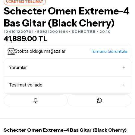
ÜCRETSİZ TESLİMAT
Schecter Omen Extreme-4
Bas Gitar (Black Cherry)
104101220701 • 839212001464 •
SCHECTER
• 2040
41,889.00 TL
Stokta olduğu mağazalar
Tümünü Görüntüle
Yorumlar
Teslimat ve İade
İlk Yorumu Siz Yazın
Teslimat Koşulları
Tüm siparişleriniz
1-3 iş günü
içerisinde kargoya teslim edilir.
Yoğunluk nedeniyle yaşanabilecek gecikmelerde, kargo süreci
maksimum
5 iş günü
gibi bir süreyi aşmayacaktır. Bayram ve
tatil günlerinde teslimat yapılamamaktadır.
Schecter Omen Extreme-4 Bas Gitar (Black Cherry)