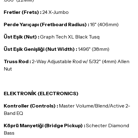
Fretler (Frets) :
24 X-Jumbo
Perde Yarıçapı (Fretboard Radius) :
16" (406mm)
Üst Eşik (Nut) :
Graph Tech XL Black Tusq
Üst Eşik Genişliği (Nut Width) :
1.496" (38mm)
Truss Rod :
2-Way Adjustable Rod w/ 5/32" (4mm) Allen
Nut
ELEKTRONİK (ELECTRONICS)
Kontroller (Controls) :
Master Volume/Blend/Active 2-
Band EQ
Köprü Manyetiği (Bridge Pickup) :
Schecter Diamond
Bass