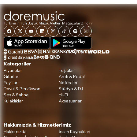
Türkiye'nin En Büyük Müzik Aletleri Mağazalar Zinciri
Kategoriler
Piyanolar
Tuşlular
Gitarlar
Amfi & Pedal
Yaylılar
Nefesliler
Davul & Perküsyon
Stüdyo & DJ
Ses & Sahne
Hi-Fi
Kulaklıklar
Aksesuarlar
Hakkımızda & Hizmetlerimiz
Hakkımızda
İnsan Kaynakları