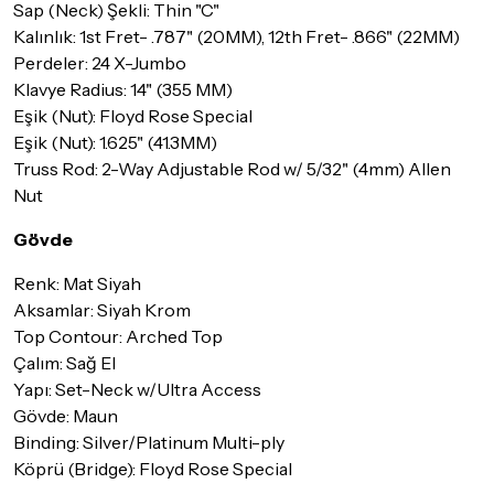
Sap (Neck) Şekli: Thin "C"
İade ve değişim koşulları, ürün kategorilerine göre farklılık
Kalınlık: 1st Fret- .787" (20MM), 12th Fret- .866" (22MM)
gösterebilir. Lütfen satın almadan önce ilgili ürünün
iade/değişim şartlarını kontrol ettiğinizden emin olun.
Perdeler: 24 X-Jumbo
Klavye Radius: 14" (355 MM)
Detaylar için
tıklayınız
Eşik (Nut): Floyd Rose Special
Eşik (Nut): 1.625" (41.3MM)
Truss Rod: 2-Way Adjustable Rod w/ 5/32" (4mm) Allen
Nut
Gövde
Renk: Mat Siyah
Aksamlar: Siyah Krom
Top Contour: Arched Top
Çalım: Sağ El
Yapı: Set-Neck w/Ultra Access
Gövde: Maun
Binding: Silver/Platinum Multi-ply
Köprü (Bridge): Floyd Rose Special