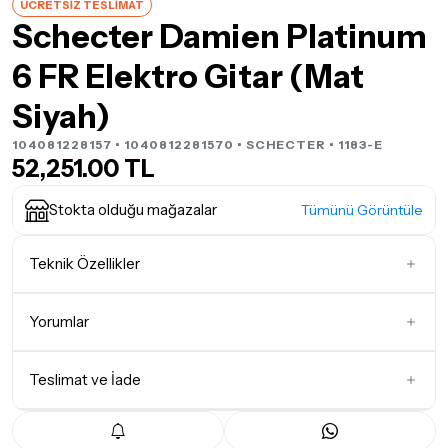
ÜCRETSİZ TESLİMAT
Schecter Damien Platinum
6 FR Elektro Gitar (Mat
Siyah)
104081228157 • 1040812281570 •
SCHECTER
• 1183-E
52,251.00 TL
Stokta olduğu mağazalar
Tümünü Görüntüle
Teknik Özellikler
Gövde Şekli
Super Strat
Yorumlar
Manyetik Dizilimi
H-H
Klavye Ağacı
Gül Ağacı (Rosewood)
Teslimat ve İade
İlk Yorumu Siz Yazın
Köprü Tipi
Floyd Rose
Teslimat Koşulları