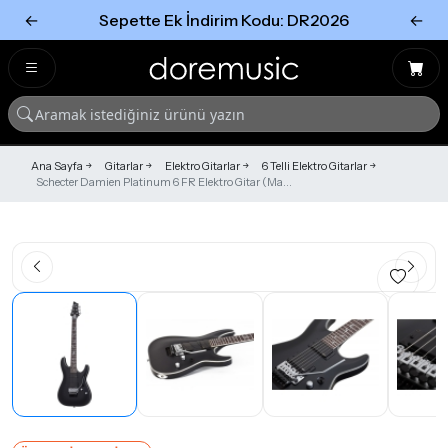
←
Sepette Ek İndirim Kodu: DR2026
←
Tümünü Gör
Tümünü gör
Ana Sayfa
Gitarlar
Elektro Gitarlar
6 Telli Elektro Gitarlar
Schecter Damien Platinum 6 FR Elektro Gitar (Ma...