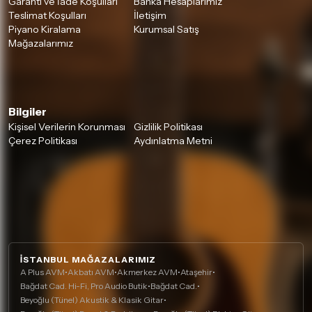
Garanti ve İade Koşulları
Banka Hesaplarımız
Teslimat Koşulları
İletişim
Piyano Kiralama
Kurumsal Satış
Mağazalarımız
Bilgiler
Kişisel Verilerin Korunması
Gizlilik Politikası
Çerez Politikası
Aydınlatma Metni
İSTANBUL MAĞAZALARIMIZ
A Plus AVM
•
Akbatı AVM
•
Akmerkez AVM
•
Ataşehir
•
Bağdat Cad. Hi-Fi, Pro Audio Butik
•
Bağdat Cad.
•
Beyoğlu (Tünel) Akustik & Klasik Gitar
•