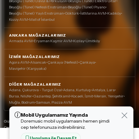
Beyoğlu (Tünel) Davul & Perküsyon
•
Beyoğlu (Tünel) Elektro Gitar
•
Beyoğlu (Tünel) Nefesli Enstrüman
•
Beyoğlu (Tünel) Piyano
•
Beyoğlu (Tünel) Yaylı Enstrüman
•
Göktürk
•
İstMarina AVM
•
Kadıköy
•
Kozzy AVM
•
Mall of İstanbul
ANKARA MAĞAZALARIMIZ
Armada AVM
•
Eryaman Kaşmir AVM
•
Kızılay
•
Ümitköy
İZMIR MAĞAZALARIMIZ
Agora AVM
•
Alsancak
•
Çankaya (Nefesli)
•
Çankaya
•
Mavişehir (Karşıyaka)
DIĞER MAĞAZALARIMIZ
Adana, Çukurova - Turgut Özal
•
Adana, Kurtuluş
•
Antalya, Lara
•
Bursa, Nilüfer
•
Gaziantep, Şehitkamil
•
Kocaeli, İzmit
•
Mersin, Yenişehir
•
Muğla, Bodrum
•
Samsun, Piazza AVM
Mobil Uygulamamız Yayında
Çerez Kullanımı
Doremusic mobil uygulamasını hemen şimdi
Alışveriş deneyiminizi iyileştirmek için yasal
Gizlilik Politikası
cep telefonunuza indirebilirsiniz.
düzenlemelere uygun çerezler (cookie)
Çerez Politikası
kullanıyoruz. Detaylı bilgiye
Çerez Politikası
Kişisel Verilerin Korunması
52,251.00 TL
Uygulama ile Devam Et