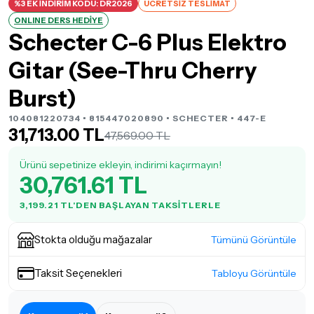
%3 EK İNDİRİM KODU: DR2026
ÜCRETSİZ TESLİMAT
ONLINE DERS HEDİYE
Schecter C-6 Plus Elektro
Gitar (See-Thru Cherry
Burst)
104081220734 • 815447020890 •
SCHECTER
• 447-E
31,713.00 TL
47,569.00 TL
Ürünü sepetinize ekleyin, indirimi kaçırmayın!
30,761.61 TL
3,199.21 TL'DEN BAŞLAYAN TAKSITLERLE
Stokta olduğu mağazalar
Tümünü Görüntüle
Taksit Seçenekleri
Tabloyu Görüntüle