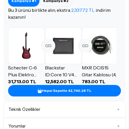
Kampanya #1
Kampanya #2
Bu 3 ürünü birlikte alın, ekstra
2,337.72 TL
indirim
kazanın!
Schecter C-6
Blackstar
MXR DCIS15
Plus Elektro
ID:Core 10 V4
Gitar Kablosu (4,5
Gitar (See-Thru
31,713.00 TL
Dijital Kombo
12,582.00 TL
m)
783.00 TL
Cherry Burst)
Elektro Gitar
Hepsi Sepette 42,740.28 TL
Amfi
Teknik Özellikler
Gövde Şekli
Super Strat
Yorumlar