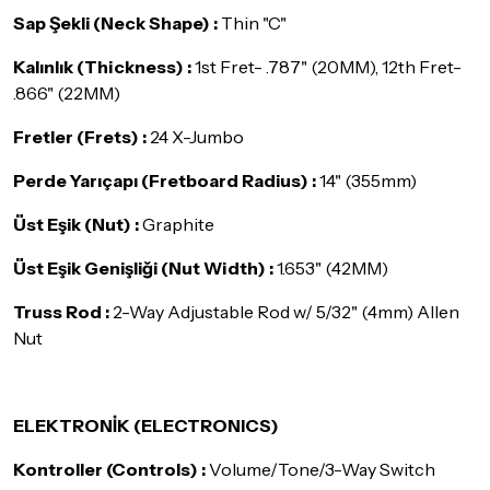
Sap Şekli (Neck Shape) :
Thin "C"
Kalınlık (Thickness) :
1st Fret- .787" (20MM), 12th Fret-
.866" (22MM)
Fretler (Frets) :
24 X-Jumbo
Perde Yarıçapı (Fretboard Radius) :
14" (355mm)
Üst Eşik (Nut) :
Graphite
Üst Eşik Genişliği (Nut Width) :
1.653" (42MM)
Truss Rod :
2-Way Adjustable Rod w/ 5/32" (4mm) Allen
Nut
ELEKTRONİK (ELECTRONICS)
Kontroller (Controls) :
Volume/Tone/3-Way Switch