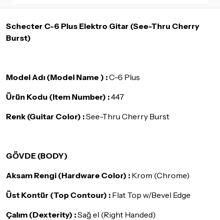
İade ve değişimi talep edilecek ürünün ticari vasfını yitirmemiş
olması, ambalajının korunmuş, aksesuar ve tüm ürün içeriğinin
Schecter C-6 Plus Elektro Gitar (See-Thru Cherry
eksiksiz olması gerekmektedir. Satın almış olduğunuz ürünü
göndermeden önce mutlaka
Destek
ekibimiz ile iletişime
Burst)
geçerek bilgi veriniz.
İade ve değişim koşulları, ürün kategorilerine göre farklılık
gösterebilir. Lütfen satın almadan önce ilgili ürünün
Model Adı (Model Name ) :
C-6 Plus
iade/değişim şartlarını kontrol ettiğinizden emin olun.
Ürün Kodu (Item Number) :
447
Detaylar için
tıklayınız
Renk (Guitar Color) :
See-Thru Cherry Burst
GÖVDE (BODY)
Aksam Rengi (Hardware Color) :
Krom (Chrome)
Üst Kontür (Top Contour) :
Flat Top w/Bevel Edge
Çalım (Dexterity) :
Sağ el (Right Handed)