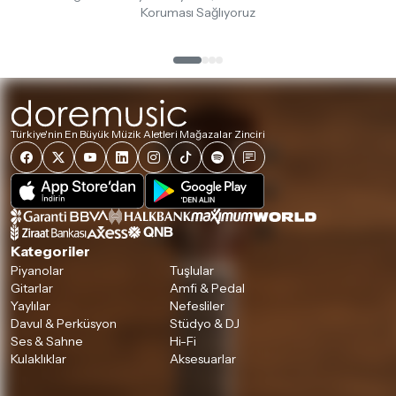
Koruması Sağlıyoruz
Türkiye'nin En Büyük Müzik Aletleri Mağazalar Zinciri
Kategoriler
Piyanolar
Tuşlular
Gitarlar
Amfi & Pedal
Yaylılar
Nefesliler
Davul & Perküsyon
Stüdyo & DJ
Ses & Sahne
Hi-Fi
Kulaklıklar
Aksesuarlar