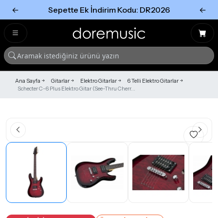
←
Sepette Ek İndirim Kodu: DR2026
←
Tümünü Gör
Tümünü gör
Ana Sayfa
Gitarlar
Elektro Gitarlar
6 Telli Elektro Gitarlar
Schecter C-6 Plus Elektro Gitar (See-Thru Cherr...