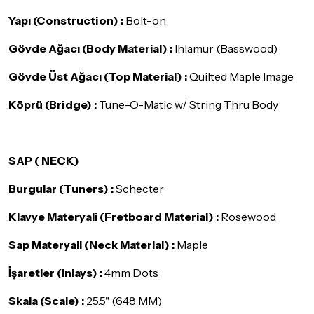
Yapı (Construction) :
Bolt-on
Gövde Ağacı (Body Material) :
Ihlamur (Basswood)
Gövde Üst Ağacı (Top Material) :
Quilted Maple Image
Köprü (Bridge) :
Tune-O-Matic w/ String Thru Body
SAP ( NECK)
Burgular (Tuners) :
Schecter
Klavye Materyali (Fretboard Material) :
Rosewood
Sap Materyali (Neck Material) :
Maple
İşaretler (Inlays) :
4mm Dots
Skala (Scale) :
25.5" (648 MM)