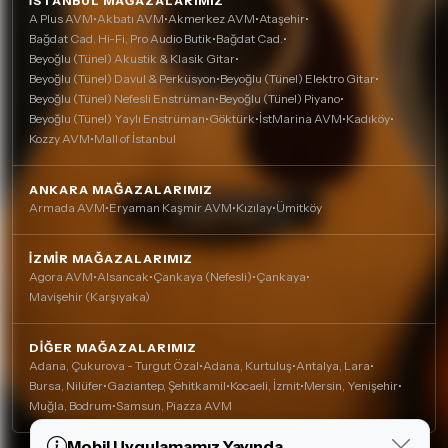
İSTANBUL MAĞAZALARIMIZ
A Plus AVM
•
Akbatı AVM
•
Akmerkez AVM
•
Ataşehir
•
Bağdat Cad. Hi-Fi, Pro Audio Butik
•
Bağdat Cad.
•
Beyoğlu (Tünel) Akustik & Klasik Gitar
•
Beyoğlu (Tünel) Davul & Perküsyon
•
Beyoğlu (Tünel) Elektro Gitar
•
Beyoğlu (Tünel) Nefesli Enstrüman
•
Beyoğlu (Tünel) Piyano
•
Beyoğlu (Tünel) Yaylı Enstrüman
•
Göktürk
•
İstMarina AVM
•
Kadıköy
•
Kozzy AVM
•
Mall of İstanbul
ANKARA MAĞAZALARIMIZ
Armada AVM
•
Eryaman Kaşmir AVM
•
Kızılay
•
Ümitköy
İZMIR MAĞAZALARIMIZ
Agora AVM
•
Alsancak
•
Çankaya (Nefesli)
•
Çankaya
•
Mavişehir (Karşıyaka)
DIĞER MAĞAZALARIMIZ
Adana, Çukurova - Turgut Özal
•
Adana, Kurtuluş
•
Antalya, Lara
•
Bursa, Nilüfer
•
Gaziantep, Şehitkamil
•
Kocaeli, İzmit
•
Mersin, Yenişehir
•
Muğla, Bodrum
•
Samsun, Piazza AVM
Mobil Uygulamamız Yayında