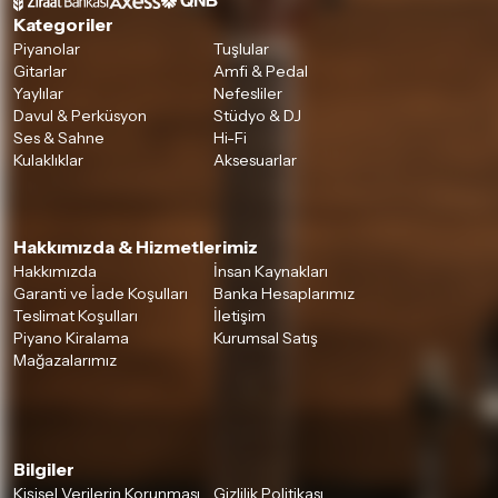
Kategoriler
Piyanolar
Tuşlular
Gitarlar
Amfi & Pedal
Yaylılar
Nefesliler
Davul & Perküsyon
Stüdyo & DJ
Ses & Sahne
Hi-Fi
Kulaklıklar
Aksesuarlar
Hakkımızda & Hizmetlerimiz
Hakkımızda
İnsan Kaynakları
Garanti ve İade Koşulları
Banka Hesaplarımız
Teslimat Koşulları
İletişim
Piyano Kiralama
Kurumsal Satış
Mağazalarımız
Bilgiler
Kişisel Verilerin Korunması
Gizlilik Politikası