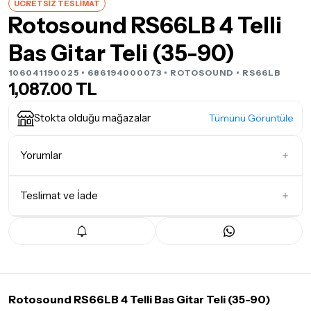
ÜCRETSİZ TESLİMAT
Rotosound RS66LB 4 Telli
Bas Gitar Teli (35-90)
106041190025 • 686194000073 •
ROTOSOUND
• RS66LB
1,087.00 TL
Stokta olduğu mağazalar
Tümünü Görüntüle
Yorumlar
Teslimat ve İade
İlk Yorumu Siz Yazın
Teslimat Koşulları
Tüm siparişleriniz
1-3 iş günü
içerisinde kargoya teslim edilir.
Yoğunluk nedeniyle yaşanabilecek gecikmelerde, kargo süreci
maksimum
5 iş günü
gibi bir süreyi aşmayacaktır. Bayram ve
tatil günlerinde teslimat yapılamamaktadır.
Rotosound RS66LB 4 Telli Bas Gitar Teli (35-90)