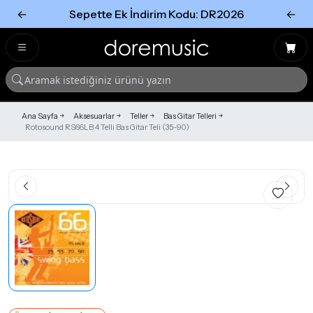
←
Sepette Ek İndirim Kodu: DR2026
←
Tümünü Gör
Tümünü gör
Ana Sayfa
Aksesuarlar
Teller
Bas Gitar Telleri
Rotosound RS66LB 4 Telli Bas Gitar Teli (35-90)