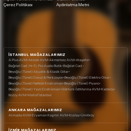
Çerez Politikası
Aydınlatma Metni
İSTANBUL MAĞAZALARIMIZ
A Plus AVM
•
Akbatı AVM
•
Akmerkez AVM
•
Ataşehir
•
Bağdat Cad. Hi-Fi, Pro Audio Butik
•
Bağdat Cad.
•
Beyoğlu (Tünel) Akustik & Klasik Gitar
•
Beyoğlu (Tünel) Davul & Perküsyon
•
Beyoğlu (Tünel) Elektro Gitar
•
Beyoğlu (Tünel) Nefesli Enstrüman
•
Beyoğlu (Tünel) Piyano
•
Beyoğlu (Tünel) Yaylı Enstrüman
•
Göktürk
•
İstMarina AVM
•
Kadıköy
•
Kozzy AVM
•
Mall of İstanbul
ANKARA MAĞAZALARIMIZ
Armada AVM
•
Eryaman Kaşmir AVM
•
Kızılay
•
Ümitköy
İZMIR MAĞAZALARIMIZ