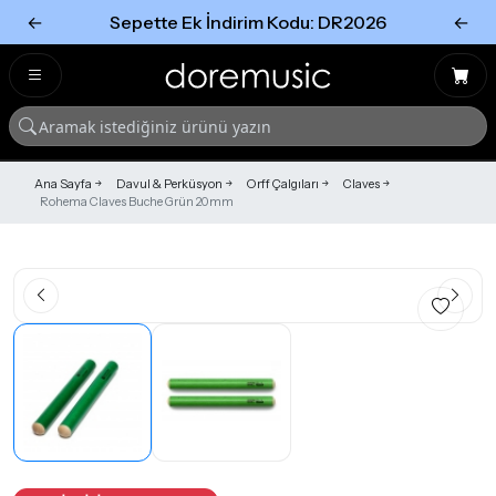
←
Sepette Ek İndirim Kodu: DR2026
←
Tümünü Gör
Tümünü gör
Ana Sayfa
Davul & Perküsyon
Orff Çalgıları
Claves
Rohema Claves Buche Grün 20mm