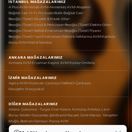
İSTANBUL MAĞAZALARIMIZ
A Plus AVM
•
Akbatı AVM
•
Akmerkez AVM
•
Ataşehir
•
Bağdat Cad. Hi-Fi, Pro Audio Butik
•
Bağdat Cad.
•
Beyoğlu (Tünel) Akustik & Klasik Gitar
•
Beyoğlu (Tünel) Davul & Perküsyon
•
Beyoğlu (Tünel) Elektro Gitar
•
Beyoğlu (Tünel) Nefesli Enstrüman
•
Beyoğlu (Tünel) Piyano
•
Beyoğlu (Tünel) Yaylı Enstrüman
•
Göktürk
•
İstMarina AVM
•
Kadıköy
•
Kozzy AVM
•
Mall of İstanbul
ANKARA MAĞAZALARIMIZ
Armada AVM
•
Eryaman Kaşmir AVM
•
Kızılay
•
Ümitköy
İZMIR MAĞAZALARIMIZ
Agora AVM
•
Alsancak
•
Çankaya (Nefesli)
•
Çankaya
•
Mavişehir (Karşıyaka)
DIĞER MAĞAZALARIMIZ
Adana, Çukurova - Turgut Özal
•
Adana, Kurtuluş
•
Antalya, Lara
•
Bursa, Nilüfer
•
Gaziantep, Şehitkamil
•
Kocaeli, İzmit
•
Mersin, Yenişehir
•
Muğla, Bodrum
•
Samsun, Piazza AVM