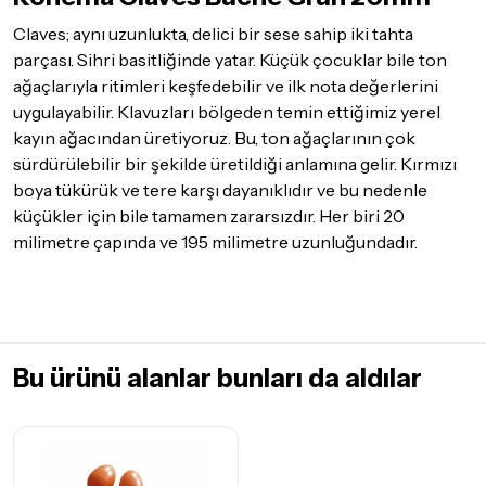
göndermeden önce mutlaka
Destek
ekibimiz ile iletişime
Claves; aynı uzunlukta, delici bir sese sahip iki tahta
geçerek bilgi veriniz.
parçası. Sihri basitliğinde yatar. Küçük çocuklar bile ton
İade ve değişim koşulları, ürün kategorilerine göre farklılık
ağaçlarıyla ritimleri keşfedebilir ve ilk nota değerlerini
gösterebilir. Lütfen satın almadan önce ilgili ürünün
uygulayabilir. Klavuzları bölgeden temin ettiğimiz yerel
iade/değişim şartlarını kontrol ettiğinizden emin olun.
kayın ağacından üretiyoruz. Bu, ton ağaçlarının çok
Detaylar için
tıklayınız
sürdürülebilir bir şekilde üretildiği anlamına gelir. Kırmızı
boya tükürük ve tere karşı dayanıklıdır ve bu nedenle
küçükler için bile tamamen zararsızdır. Her biri 20
milimetre çapında ve 195 milimetre uzunluğundadır.
Bu ürünü alanlar bunları da aldılar