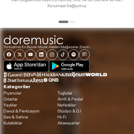
Koruması Sağlıyoruz
Türkiye'nin En Büyük Müzik Aletleri Mağazalar Zinciri
Kategoriler
Piyanolar
Tuşlular
Gitarlar
Amfi & Pedal
Yaylılar
Nefesliler
Davul & Perküsyon
Stüdyo & DJ
Ses & Sahne
Hi-Fi
Kulaklıklar
Aksesuarlar