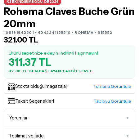
%3 EK İNDİRİM KODU: DR2026
Rohema Claves Buche Grün
20mm
109181842501 • 4042241155510 •
ROHEMA
• 615552
321.00 TL
Ürünü sepetinize ekleyin, indirimi kaçırmayın!
311.37 TL
32.38 TL'DEN BAŞLAYAN TAKSITLERLE
Stokta olduğu mağazalar
Tümünü Görüntüle
Taksit Seçenekleri
Tabloyu Görüntüle
Yorumlar
Teslimat ve İade
İlk Yorumu Siz Yazın