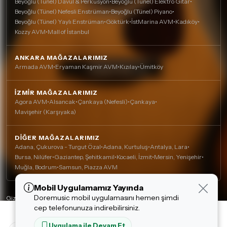
Beyoğlu (Tünel) Davul & Perküsyon
•
Beyoğlu (Tünel) Elektro Gitar
•
Beyoğlu (Tünel) Nefesli Enstrüman
•
Beyoğlu (Tünel) Piyano
•
Beyoğlu (Tünel) Yaylı Enstrüman
•
Göktürk
•
İstMarina AVM
•
Kadıköy
•
Kozzy AVM
•
Mall of İstanbul
ANKARA MAĞAZALARIMIZ
Armada AVM
•
Eryaman Kaşmir AVM
•
Kızılay
•
Ümitköy
İZMIR MAĞAZALARIMIZ
Agora AVM
•
Alsancak
•
Çankaya (Nefesli)
•
Çankaya
•
Mavişehir (Karşıyaka)
DIĞER MAĞAZALARIMIZ
Adana, Çukurova - Turgut Özal
•
Adana, Kurtuluş
•
Antalya, Lara
•
Bursa, Nilüfer
•
Gaziantep, Şehitkamil
•
Kocaeli, İzmit
•
Mersin, Yenişehir
•
Muğla, Bodrum
•
Samsun, Piazza AVM
Mobil Uygulamamız Yayında
Çerez Kullanımı
Doremusic mobil uygulamasını hemen şimdi
Alışveriş deneyiminizi iyileştirmek için yasal
Gizlilik Politikası
cep telefonunuza indirebilirsiniz.
düzenlemelere uygun çerezler (cookie)
Çerez Politikası
7,648.00 TL
kullanıyoruz. Detaylı bilgiye
Çerez Politikası
Kişisel Verilerin Korunması
Uygulama ile Devam Et