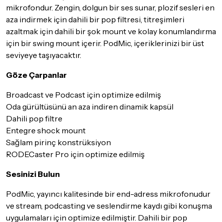
mikrofondur. Zengin, dolgun bir ses sunar, plozif sesleri en
iade/değişim şartlarını kontrol ettiğinizden emin olun.
aza indirmek için dahili bir pop filtresi, titreşimleri
Detaylar için
tıklayınız
azaltmak için dahili bir şok mount ve kolay konumlandırma
için bir swing mount içerir. PodMic, içeriklerinizi bir üst
seviyeye taşıyacaktır.
Göze Çarpanlar
Broadcast ve Podcast için optimize edilmiş
Oda gürültüsünü an aza indiren dinamik kapsül
Dahili pop filtre
Entegre shock mount
Sağlam pirinç konstrüksiyon
RODECaster Pro için optimize edilmiş
Sesinizi Bulun
PodMic, yayıncı kalitesinde bir end-adress mikrofonudur
ve stream, podcasting ve seslendirme kaydı gibi konuşma
uygulamaları için optimize edilmiştir. Dahili bir pop