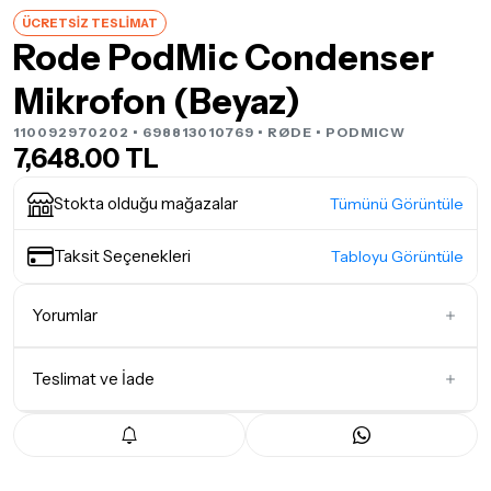
ÜCRETSİZ TESLİMAT
Rode PodMic Condenser
Mikrofon (Beyaz)
110092970202 • 698813010769 •
RØDE
• PODMICW
7,648.00 TL
Stokta olduğu mağazalar
Tümünü Görüntüle
Taksit Seçenekleri
Tabloyu Görüntüle
Yorumlar
Teslimat ve İade
İlk Yorumu Siz Yazın
Teslimat Koşulları
Tüm siparişleriniz
1-3 iş günü
içerisinde kargoya teslim edilir.