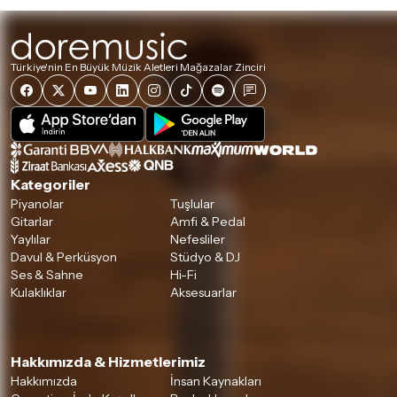
Türkiye'nin En Büyük Müzik Aletleri Mağazalar Zinciri
Kategoriler
Piyanolar
Tuşlular
Gitarlar
Amfi & Pedal
Yaylılar
Nefesliler
Davul & Perküsyon
Stüdyo & DJ
Ses & Sahne
Hi-Fi
Kulaklıklar
Aksesuarlar
Hakkımızda & Hizmetlerimiz
Hakkımızda
İnsan Kaynakları