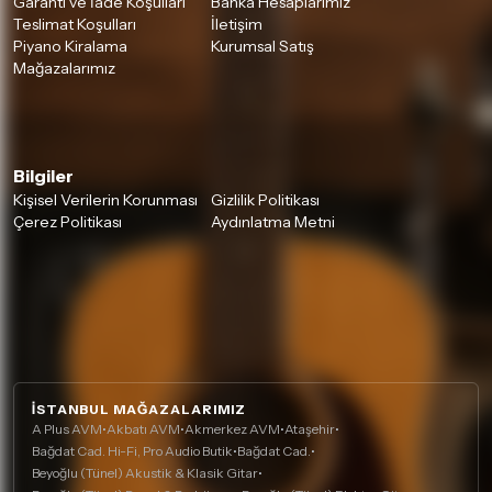
Garanti ve İade Koşulları
Banka Hesaplarımız
Teslimat Koşulları
İletişim
Piyano Kiralama
Kurumsal Satış
Mağazalarımız
Bilgiler
Kişisel Verilerin Korunması
Gizlilik Politikası
Çerez Politikası
Aydınlatma Metni
İSTANBUL MAĞAZALARIMIZ
A Plus AVM
•
Akbatı AVM
•
Akmerkez AVM
•
Ataşehir
•
Bağdat Cad. Hi-Fi, Pro Audio Butik
•
Bağdat Cad.
•
Beyoğlu (Tünel) Akustik & Klasik Gitar
•