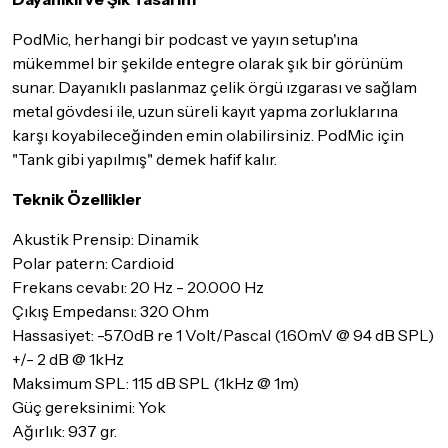
PodMic, herhangi bir podcast ve yayın setup'ına
mükemmel bir şekilde entegre olarak şık bir görünüm
sunar. Dayanıklı paslanmaz çelik örgü ızgarası ve sağlam
metal gövdesi ile, uzun süreli kayıt yapma zorluklarına
karşı koyabileceğinden emin olabilirsiniz. PodMic için
"Tank gibi yapılmış" demek hafif kalır.
Teknik Özellikler
Akustik Prensip: Dinamik
Polar patern: Cardioid
Frekans cevabı: 20 Hz - 20.000 Hz
Çıkış Empedansı: 320 Ohm
Hassasiyet: -57.0dB re 1 Volt/Pascal (1.60mV @ 94 dB SPL)
+/- 2 dB @ 1kHz
Maksimum SPL: 115 dB SPL (1kHz @ 1m)
Güç gereksinimi: Yok
Ağırlık: 937 gr.