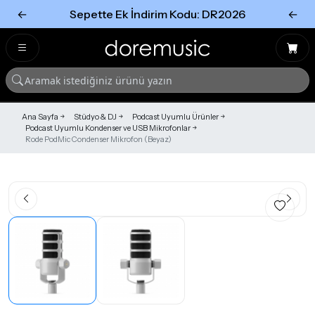
←
Sepette Ek İndirim Kodu: DR2026
←
Tümünü Gör
Tümünü gör
Ana Sayfa
Stüdyo & DJ
Podcast Uyumlu Ürünler
Podcast Uyumlu Kondenser ve USB Mikrofonlar
Rode PodMic Condenser Mikrofon (Beyaz)