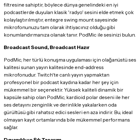
filtresine sahiptir, böylece dünya genelindeki en iyi
podcastlerde duyulan klasik 'radyo' sesini elde etmek çok
kolaylaştırılmıştır, entegre swing mount sayesinde
mikrofonunuzu tam olarak ihtiyacınız olduğu gibi
konumlandırmanıza olanak tanır. PodMic ile sesinizi bulun.
Broadcast Sound, Broadcast Hazır
PodMic, her türlü konuşma uygulaması için olağanüstü ses
kalitesi sunan yayın kalitesinde end-address
mikrofonudur. Twitch'te canlı yayın yapmaktan
profesyonel bir podcast kaydına kadar her şey için
mükemmel bir seçenektir. Yüksek kaliteli dinamik bir
kapsüle sahip olan PodMic, kardioid polar deseni ile her
ses detayını zenginlik ve derinlikle yakalarken oda
gürültüsü gibi rahatsız edici sesleri en aza indirir. Bu, ideal
olmayan kayıt ortamlarında bile mükemmel performans
sağlar.
Dayanıklı ve Şık Tasarım