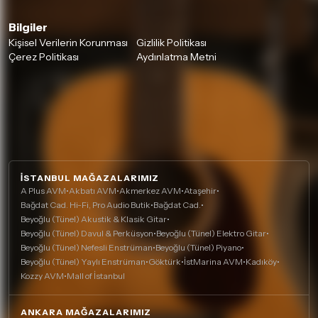
Bilgiler
Kişisel Verilerin Korunması
Gizlilik Politikası
Çerez Politikası
Aydınlatma Metni
İSTANBUL MAĞAZALARIMIZ
A Plus AVM
•
Akbatı AVM
•
Akmerkez AVM
•
Ataşehir
•
Bağdat Cad. Hi-Fi, Pro Audio Butik
•
Bağdat Cad.
•
Beyoğlu (Tünel) Akustik & Klasik Gitar
•
Beyoğlu (Tünel) Davul & Perküsyon
•
Beyoğlu (Tünel) Elektro Gitar
•
Beyoğlu (Tünel) Nefesli Enstrüman
•
Beyoğlu (Tünel) Piyano
•
Beyoğlu (Tünel) Yaylı Enstrüman
•
Göktürk
•
İstMarina AVM
•
Kadıköy
•
Kozzy AVM
•
Mall of İstanbul
ANKARA MAĞAZALARIMIZ