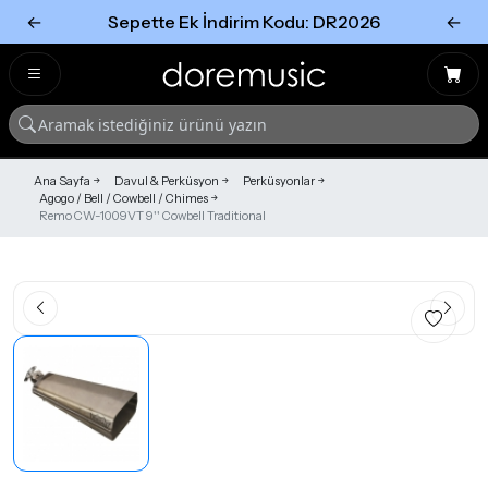
←
Sepette Ek İndirim Kodu: DR2026
←
Tümünü Gör
Tümünü gör
Ana Sayfa
Davul & Perküsyon
Perküsyonlar
Agogo / Bell / Cowbell / Chimes
Remo CW-1009VT 9'' Cowbell Traditional