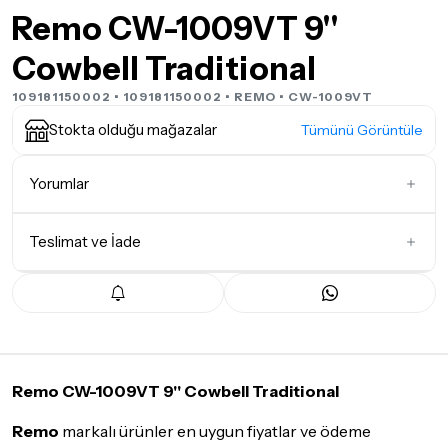
Remo CW-1009VT 9''
Cowbell Traditional
109181150002 • 109181150002 •
REMO
• CW-1009VT
Stokta olduğu mağazalar
Tümünü Görüntüle
Yorumlar
Teslimat ve İade
İlk Yorumu Siz Yazın
Teslimat Koşulları
Tüm siparişleriniz
1-3 iş günü
içerisinde kargoya teslim edilir.
Yoğunluk nedeniyle yaşanabilecek gecikmelerde, kargo süreci
maksimum
5 iş günü
gibi bir süreyi aşmayacaktır. Bayram ve
tatil günlerinde teslimat yapılamamaktadır.
Remo CW-1009VT 9'' Cowbell Traditional
Seçtiğiniz ürünlerin tamamı
doremusic Sevkiyat Ekibi
ya da
Remo
markalı ürünler en uygun fiyatlar ve ödeme
Aras Kargo
garantisi ile adresinize teslim edilecektir.