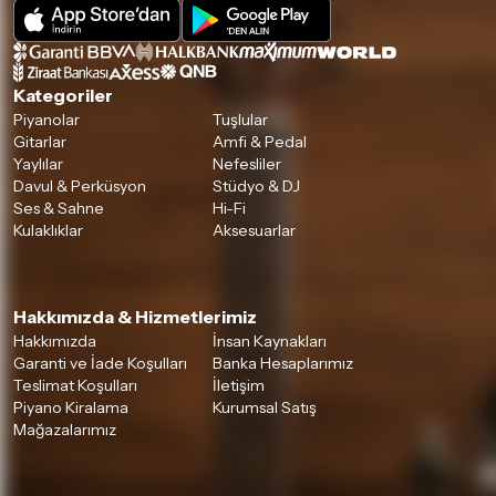
Kategoriler
Piyanolar
Tuşlular
Gitarlar
Amfi & Pedal
Yaylılar
Nefesliler
Davul & Perküsyon
Stüdyo & DJ
Ses & Sahne
Hi-Fi
Kulaklıklar
Aksesuarlar
Hakkımızda & Hizmetlerimiz
Hakkımızda
İnsan Kaynakları
Garanti ve İade Koşulları
Banka Hesaplarımız
Teslimat Koşulları
İletişim
Piyano Kiralama
Kurumsal Satış
Mağazalarımız