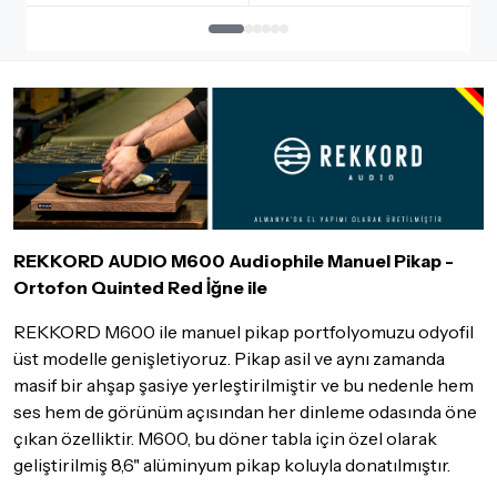
İadesi ve değişimi mümkün olmayan ürünler için
tıklayınız
.
İade ve değişimi talep edilecek ürünün ticari vasfını yitirmemiş
olması, ambalajının korunmuş, aksesuar ve tüm ürün içeriğinin
eksiksiz olması gerekmektedir. Satın almış olduğunuz ürünü
göndermeden önce mutlaka
Destek
ekibimiz ile iletişime
geçerek bilgi veriniz.
İade ve değişim koşulları, ürün kategorilerine göre farklılık
gösterebilir. Lütfen satın almadan önce ilgili ürünün
iade/değişim şartlarını kontrol ettiğinizden emin olun.
REKKORD AUDIO M600 Audiophile Manuel Pikap -
Detaylar için
tıklayınız
Ortofon Quinted Red İğne ile
REKKORD M600 ile manuel pikap portfolyomuzu odyofil
üst modelle genişletiyoruz. Pikap asil ve aynı zamanda
masif bir ahşap şasiye yerleştirilmiştir ve bu nedenle hem
ses hem de görünüm açısından her dinleme odasında öne
çıkan özelliktir. M600, bu döner tabla için özel olarak
geliştirilmiş 8,6" alüminyum pikap koluyla donatılmıştır.