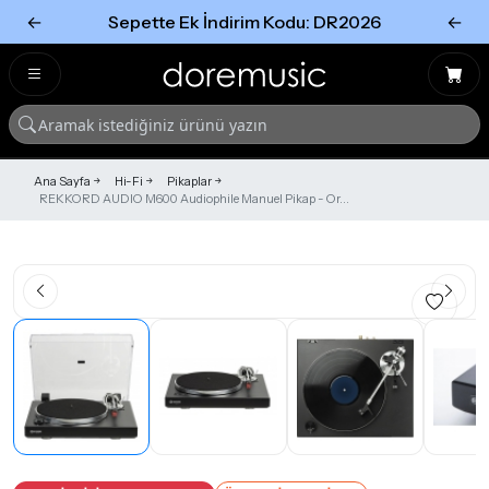
←
Sepette Ek İndirim Kodu: DR2026
←
Tümünü Gör
Tümünü gör
Ana Sayfa
Hi-Fi
Pikaplar
REKKORD AUDIO M600 Audiophile Manuel Pikap - Or...