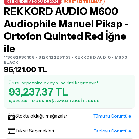
%3 EK İNDİRİM KODU: DR2026
ÜCRETSİZ TESLİMAT
REKKORD AUDIO M600
Audiophile Manuel Pikap -
Ortofon Quinted Red İğne
ile
113062830108 • 9120122291153 •
REKKORD AUDIO
• M600
BLACK
96,121.00 TL
Ürünü sepetinize ekleyin, indirimi kaçırmayın!
93,237.37 TL
9,696.69 TL'DEN BAŞLAYAN TAKSITLERLE
Stokta olduğu mağazalar
Tümünü Görüntüle
Taksit Seçenekleri
Tabloyu Görüntüle