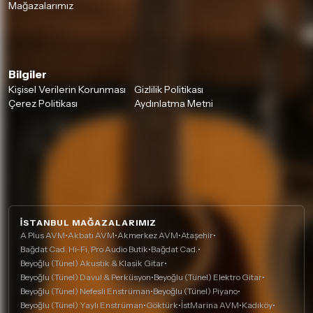
Mağazalarımız
Bilgiler
Kişisel Verilerin Korunması
Gizlilik Politikası
Çerez Politikası
Aydınlatma Metni
İSTANBUL MAĞAZALARIMIZ
A Plus AVM
•
Akbatı AVM
•
Akmerkez AVM
•
Ataşehir
•
Bağdat Cad. Hi-Fi, Pro Audio Butik
•
Bağdat Cad.
•
Beyoğlu (Tünel) Akustik & Klasik Gitar
•
Beyoğlu (Tünel) Davul & Perküsyon
•
Beyoğlu (Tünel) Elektro Gitar
•
Beyoğlu (Tünel) Nefesli Enstrüman
•
Beyoğlu (Tünel) Piyano
•
Beyoğlu (Tünel) Yaylı Enstrüman
•
Göktürk
•
İstMarina AVM
•
Kadıköy
•