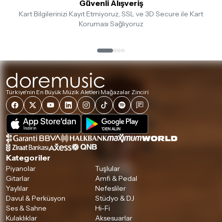
Güvenli Alışveriş
Kart Bilgilerinizi Kayıt Etmiyoruz, SSL ve 3D Secure ile Kart
Koruması Sağlıyoruz
Türkiye'nin En Büyük Müzik Aletleri Mağazalar Zinciri
Kategoriler
Piyanolar
Tuşlular
Gitarlar
Amfi & Pedal
Yaylılar
Nefesliler
Davul & Perküsyon
Stüdyo & DJ
Ses & Sahne
Hi-Fi
Kulaklıklar
Aksesuarlar