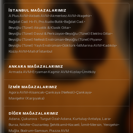
İSTANBUL MAĞAZALARIMIZ
A Plus AVM
•
Akbatı AVM
•
Akmerkez AVM
•
Ataşehir
•
Bağdat Cad. Hi-Fi, Pro Audio Butik
•
Bağdat Cad.
•
Beyoğlu (Tünel) Akustik & Klasik Gitar
•
Beyoğlu (Tünel) Davul & Perküsyon
•
Beyoğlu (Tünel) Elektro Gitar
•
Beyoğlu (Tünel) Nefesli Enstrüman
•
Beyoğlu (Tünel) Piyano
•
Beyoğlu (Tünel) Yaylı Enstrüman
•
Göktürk
•
İstMarina AVM
•
Kadıköy
•
Kozzy AVM
•
Mall of İstanbul
ANKARA MAĞAZALARIMIZ
Armada AVM
•
Eryaman Kaşmir AVM
•
Kızılay
•
Ümitköy
İZMIR MAĞAZALARIMIZ
Agora AVM
•
Alsancak
•
Çankaya (Nefesli)
•
Çankaya
•
Mavişehir (Karşıyaka)
DIĞER MAĞAZALARIMIZ
Adana, Çukurova - Turgut Özal
•
Adana, Kurtuluş
•
Antalya, Lara
•
Bursa, Nilüfer
•
Gaziantep, Şehitkamil
•
Kocaeli, İzmit
•
Mersin, Yenişehir
•
Muğla, Bodrum
•
Samsun, Piazza AVM