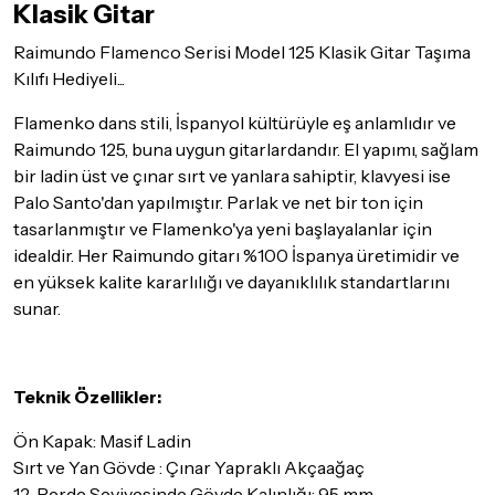
Klasik Gitar
Seçtiğiniz ürünlerin tamamı
doremusic Sevkiyat Ekibi
ya da
Aras Kargo
garantisi ile adresinize teslim edilecektir.
Raimundo Flamenco Serisi Model 125 Klasik Gitar Taşıma
Kılıfı Hediyeli...
Detaylar için
tıklayınız
Flamenko dans stili, İspanyol kültürüyle eş anlamlıdır ve
İade Koşulları
Raimundo 125, buna uygun gitarlardandır. El yapımı, sağlam
Sitemiz üzerinden satın almış olduğunuz ürünleri, teslimat
tarihinden itibaren
14 Gün
içerisinde iade edebilir ya da
bir ladin üst ve çınar sırt ve yanlara sahiptir, klavyesi ise
değiştirebilirsiniz.
Palo Santo'dan yapılmıştır. Parlak ve net bir ton için
tasarlanmıştır ve Flamenko'ya yeni başlayalanlar için
İadesi ve değişimi mümkün olmayan ürünler için
tıklayınız
.
idealdir. Her Raimundo gitarı %100 İspanya üretimidir ve
İade ve değişimi talep edilecek ürünün ticari vasfını yitirmemiş
en yüksek kalite kararlılığı ve dayanıklılık standartlarını
olması, ambalajının korunmuş, aksesuar ve tüm ürün içeriğinin
sunar.
eksiksiz olması gerekmektedir. Satın almış olduğunuz ürünü
göndermeden önce mutlaka
Destek
ekibimiz ile iletişime
geçerek bilgi veriniz.
Teknik Özellikler:
İade ve değişim koşulları, ürün kategorilerine göre farklılık
gösterebilir. Lütfen satın almadan önce ilgili ürünün
Ön Kapak: Masif Ladin
iade/değişim şartlarını kontrol ettiğinizden emin olun.
Sırt ve Yan Gövde : Çınar Yapraklı Akçaağaç
Detaylar için
tıklayınız
12. Perde Seviyesinde Gövde Kalınlığı: 95 mm