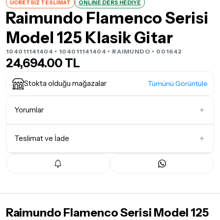
ÜCRETSİZ TESLİMAT
ONLINE DERS HEDİYE
Raimundo Flamenco Serisi
Model 125 Klasik Gitar
104011141404 • 104011141404 •
RAIMUNDO
• 001642
24,694.00 TL
Stokta olduğu mağazalar
Tümünü Görüntüle
Yorumlar
Teslimat ve İade
İlk Yorumu Siz Yazın
Teslimat Koşulları
Tüm siparişleriniz
1-3 iş günü
içerisinde kargoya teslim edilir.
Yoğunluk nedeniyle yaşanabilecek gecikmelerde, kargo süreci
maksimum
5 iş günü
gibi bir süreyi aşmayacaktır. Bayram ve
Raimundo Flamenco Serisi Model 125
tatil günlerinde teslimat yapılamamaktadır.