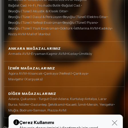
Bağdat Cad. Hi-Fi, Pro Audio Butik
•
Bağdat Cad.
•
Beyoğlu (Tünel) Akustik & Klasik Gitar
•
Beyoğlu (Tünel) Davul & Perküsyon
•
Beyoğlu (Tünel) Elektro Gitar
•
Beyoğlu (Tünel) Nefesli Enstrüman
•
Beyoğlu (Tünel) Piyano
•
Beyoğlu (Tünel) Yaylı Enstrüman
•
Göktürk
•
İstMarina AVM
•
Kadıköy
•
Kozzy AVM
•
Mall of İstanbul
ANKARA MAĞAZALARIMIZ
Armada AVM
•
Eryaman Kaşmir AVM
•
Kızılay
•
Ümitköy
İZMIR MAĞAZALARIMIZ
Agora AVM
•
Alsancak
•
Çankaya (Nefesli)
•
Çankaya
•
Mavişehir (Karşıyaka)
DIĞER MAĞAZALARIMIZ
Adana, Çukurova - Turgut Özal
•
Adana, Kurtuluş
•
Antalya, Lara
•
Bursa, Nilüfer
•
Gaziantep, Şehitkamil
•
Kocaeli, İzmit
•
Mersin, Yenişehir
•
Muğla, Bodrum
•
Samsun, Piazza AVM
Çerez Kullanımı
Gizlilik Politikası