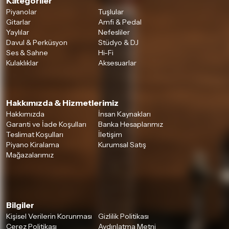
Kategoriler
Piyanolar
Tuşlular
Gitarlar
Amfi & Pedal
Yaylılar
Nefesliler
Davul & Perküsyon
Stüdyo & DJ
Ses & Sahne
Hi-Fi
Kulaklıklar
Aksesuarlar
Hakkımızda & Hizmetlerimiz
Hakkımızda
İnsan Kaynakları
Garanti ve İade Koşulları
Banka Hesaplarımız
Teslimat Koşulları
İletişim
Piyano Kiralama
Kurumsal Satış
Mağazalarımız
Bilgiler
Kişisel Verilerin Korunması
Gizlilik Politikası
Çerez Politikası
Aydınlatma Metni