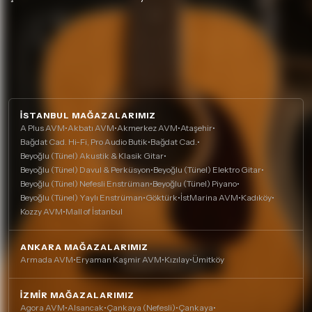
İSTANBUL MAĞAZALARIMIZ
A Plus AVM
•
Akbatı AVM
•
Akmerkez AVM
•
Ataşehir
•
Bağdat Cad. Hi-Fi, Pro Audio Butik
•
Bağdat Cad.
•
Beyoğlu (Tünel) Akustik & Klasik Gitar
•
Beyoğlu (Tünel) Davul & Perküsyon
•
Beyoğlu (Tünel) Elektro Gitar
•
Beyoğlu (Tünel) Nefesli Enstrüman
•
Beyoğlu (Tünel) Piyano
•
Beyoğlu (Tünel) Yaylı Enstrüman
•
Göktürk
•
İstMarina AVM
•
Kadıköy
•
Kozzy AVM
•
Mall of İstanbul
ANKARA MAĞAZALARIMIZ
Armada AVM
•
Eryaman Kaşmir AVM
•
Kızılay
•
Ümitköy
İZMIR MAĞAZALARIMIZ
Agora AVM
•
Alsancak
•
Çankaya (Nefesli)
•
Çankaya
•