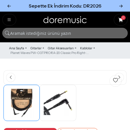
←
Sepette Ek İndirim Kodu: DR2026
→
Tümünü Gör
Tümünü gör
0
Ana Sayfa
Gitarlar
Gitar Aksesuarları
Kablolar
Planet Waves PW-CGTPRORA-20 Classic Pro Right-...