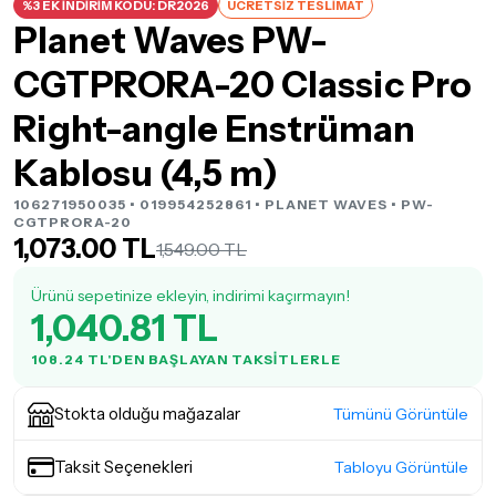
%3 EK İNDİRİM KODU: DR2026
ÜCRETSİZ TESLİMAT
Planet Waves PW-
CGTPRORA-20 Classic Pro
Right-angle Enstrüman
Kablosu (4,5 m)
106271950035 • 019954252861 •
PLANET WAVES
• PW-
CGTPRORA-20
1,073.00 TL
1,549.00 TL
Ürünü sepetinize ekleyin, indirimi kaçırmayın!
1,040.81 TL
108.24 TL'DEN BAŞLAYAN TAKSITLERLE
Stokta olduğu mağazalar
Tümünü Görüntüle
Taksit Seçenekleri
Tabloyu Görüntüle