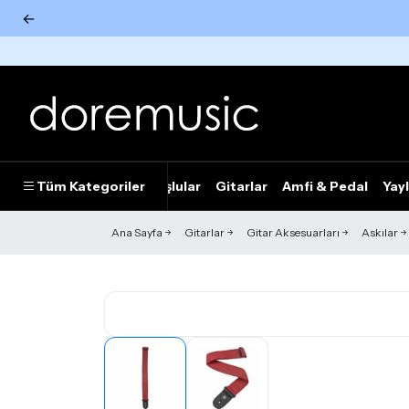
←
Tümünü Gör
Tüm Kategoriler
Piyanolar
Tuşlular
Gitarlar
Amfi & Pedal
Yayl
Ana Sayfa
Gitarlar
Gitar Aksesuarları
Askılar