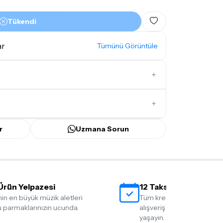
Tükendi
ar
Tümünü Görüntüle
İlk Yorumu Siz Yazın
r
Uzmana Sorun
ünü
içerisinde kargoya teslim edilir.
bilecek gecikmelerde, kargo süreci
ir süreyi aşmayacaktır. Bayram ve tatil
Ürün Yelpazesi
12 Taksit İmkanı
mamaktadır.
nin en büyük müzik aletleri
Tüm kredi kartlarına 12 tak
mı
doremusic Sevkiyat Ekibi
ya da
Aras
 parmaklarınızın ucunda.
alışveriş yapmanın rahatlığ
yaşayın.
ize teslim edilecektir.