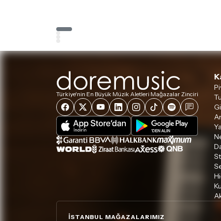
K
Pi
Türkiye'nin En Büyük Müzik Aletleri Mağazalar Zinciri
Tu
Gi
A
Ya
Ne
D
S
S
Hi
Ku
Ak
İSTANBUL MAĞAZALARIMIZ