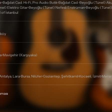
ir
Bağdat Cad. Hi-Fi, Pro Audio Butik
Bağdat Cad.
Beyoğlu (Tünel) Akus
•
•
•
nel) Elektro Gitar
Beyoğlu (Tünel) Nefesli Enstrüman
Beyoğlu (Tünel)
•
•
l of İstanbul
tköy
a
Mavişehir (Karşıyaka)
•
Antalya, Lara
Bursa, Nilüfer
Gaziantep, Şehitkamil
Kocaeli, İzmit
Mersin
•
•
•
•
unması