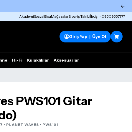
←
Akademi
Sosyal
Blog
Mağazalar
Sipariş Takibi
İletişim
08509557777
Giriş Yap | Üye Ol
hne
Hi-Fi
Kulaklıklar
Aksesuarlar
Rhym Outlet
es PWS101 Gitar
rdo)
7 •
PLANET WAVES
• PWS101