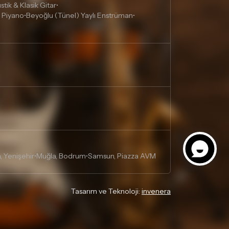
tik & Klasik Gitar
•
 Piyano
Beyoğlu (Tünel) Yaylı Enstrüman
•
•
, Yenişehir
Muğla, Bodrum
Samsun, Piazza AVM
•
•
Tasarım ve Teknoloji:
invenera