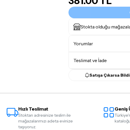
381.00 TL
Stokta olduğu mağazal
Yorumlar
Teslimat ve İade
Satışa Çıkarsa Bildi
Teslimat Koşulları
Tüm siparişleriniz
1-3 iş g
Yoğunluk nedeniyle yaşana
maksimum
5 iş günü
gibi b
Hızlı Teslimat
Geniş 
günlerinde teslimat yapıla
Stoktan adresinize teslim ile
Türkiye'
Seçtiğiniz ürünlerin tama
mağazalarımızı adeta evinize
kataloğu
taşıyoruz.
Kargo
garantisi ile adresin