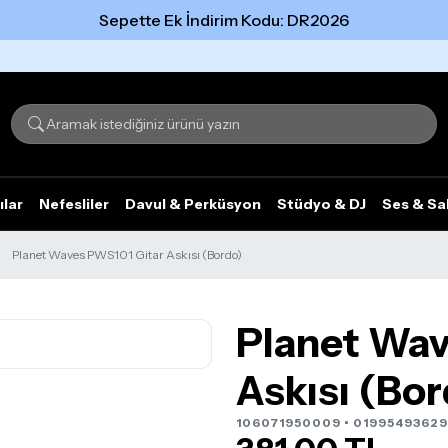
Sepette Ek İndirim Kodu: DR2026
Tümünü gör
ılar
Nefesliler
Davul & Perküsyon
Stüdyo & DJ
Ses & Sa
Planet Waves PWS101 Gitar Askısı (Bordo)
Planet Wav
Askısı (Bo
106071950009 • 01995493629