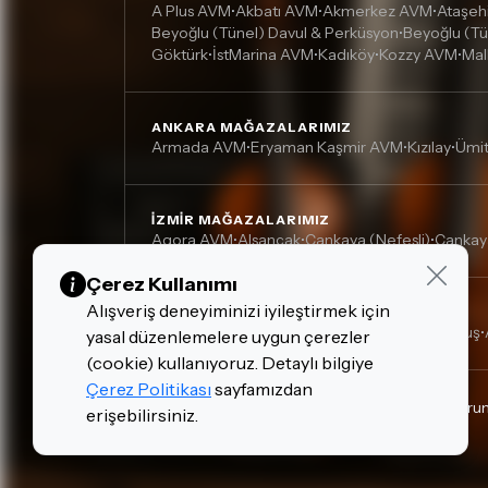
A Plus AVM
Akbatı AVM
Akmerkez AVM
Ataşeh
•
•
•
Beyoğlu (Tünel) Davul & Perküsyon
Beyoğlu (Tü
•
Göktürk
İstMarina AVM
Kadıköy
Kozzy AVM
Mal
•
•
•
•
ANKARA MAĞAZALARIMIZ
Armada AVM
Eryaman Kaşmir AVM
Kızılay
Ümi
•
•
•
İZMIR MAĞAZALARIMIZ
Agora AVM
Alsancak
Çankaya (Nefesli)
Çankay
•
•
•
Çerez Kullanımı
Alışveriş deneyiminizi iyileştirmek için
DIĞER MAĞAZALARIMIZ
Adana, Çukurova - Turgut Özal
Adana, Kurtuluş
•
•
yasal düzenlemelere uygun çerezler
(cookie) kullanıyoruz. Detaylı bilgiye
Çerez Politikası
sayfamızdan
Gizlilik Politikası
Çerez Politikası
Kişisel Verilerin Kor
erişebilirsiniz.