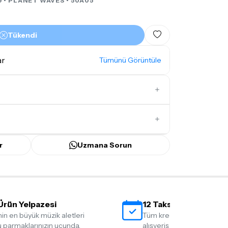
9 •
PLANET WAVES
• 50A05
Tükendi
ar
Tümünü Görüntüle
İlk Yorumu Siz Yazın
r
Uzmana Sorun
ünü
içerisinde kargoya teslim edilir.
bilecek gecikmelerde, kargo süreci
ir süreyi aşmayacaktır. Bayram ve tatil
Ürün Yelpazesi
12 Taksit İmkanı
mamaktadır.
nin en büyük müzik aletleri
Tüm kredi kartlarına 12 tak
mı
doremusic Sevkiyat Ekibi
ya da
Aras
 parmaklarınızın ucunda.
alışveriş yapmanın rahatlığ