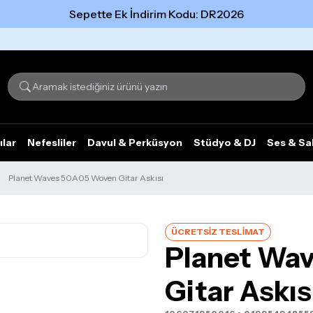
Sepette Ek İndirim Kodu: DR2026
Tümünü gör
ılar
Nefesliler
Davul & Perküsyon
Stüdyo & DJ
Ses & Sa
Planet Waves 50A05 Woven Gitar Askısı
ÜCRETSİZ TESLİMAT
Planet Wa
Gitar Askıs