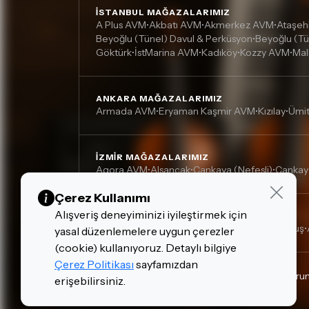
İSTANBUL MAĞAZALARIMIZ
A Plus AVM
Akbatı AVM
Akmerkez AVM
Ataşeh
•
•
•
Beyoğlu (Tünel) Davul & Perküsyon
Beyoğlu (Tü
•
Göktürk
İstMarina AVM
Kadıköy
Kozzy AVM
Mal
•
•
•
•
ANKARA MAĞAZALARIMIZ
Armada AVM
Eryaman Kaşmir AVM
Kızılay
Ümi
•
•
•
İZMIR MAĞAZALARIMIZ
Agora AVM
Alsancak
Çankaya (Nefesli)
Çankay
•
•
•
Çerez Kullanımı
Alışveriş deneyiminizi iyileştirmek için
DIĞER MAĞAZALARIMIZ
Adana, Çukurova - Turgut Özal
Adana, Kurtuluş
•
•
yasal düzenlemelere uygun çerezler
(cookie) kullanıyoruz. Detaylı bilgiye
Çerez Politikası
sayfamızdan
Gizlilik Politikası
Çerez Politikası
Kişisel Verilerin Kor
erişebilirsiniz.