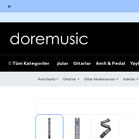
←
Tümünü Gör
Tüm Kategoriler
Piyanolar
Tuşlular
Gitarlar
Amfi & Pedal
Yayl
Ana Sayfa
Gitarlar
Gitar Aksesuarları
Askılar