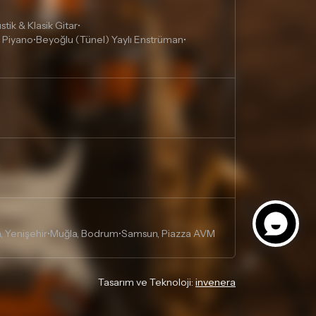
tik & Klasik Gitar
•
 Piyano
Beyoğlu (Tünel) Yaylı Enstrüman
•
•
, Yenişehir
Muğla, Bodrum
Samsun, Piazza AVM
•
•
Tasarım ve Teknoloji:
invenera