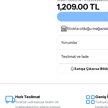
106071950016 • 01995494855
1,209.00 TL
Stokta olduğu mağazal
Yorumlar
Teslimat ve İade
Satışa Çıkarsa Bildi
Teslimat Koşulları
Tüm siparişleriniz
1-3 iş g
Yoğunluk nedeniyle yaşana
maksimum
5 iş günü
gibi b
Hızlı Teslimat
Geniş 
günlerinde teslimat yapıla
Stoktan adresinize teslim ile
Türkiye'
Seçtiğiniz ürünlerin tama
mağazalarımızı adeta evinize
kataloğu