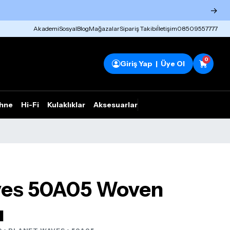
→
Akademi
Sosyal
Blog
Mağazalar
Sipariş Takibi
İletişim
08509557777
0
Giriş Yap | Üye Ol
hne
Hi-Fi
Kulaklıklar
Aksesuarlar
Rhym Outlet
ves 50A05 Woven
ı