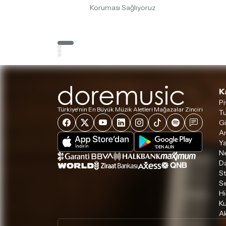
Koruması Sağlıyoruz
K
Pi
Türkiye'nin En Büyük Müzik Aletleri Mağazalar Zinciri
Tu
Gi
A
Ya
Ne
D
S
S
Hi
Ku
Ak