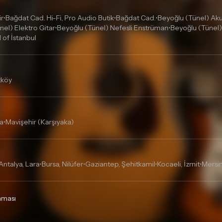
ir
Bağdat Cad. Hi-Fi, Pro Audio Butik
Bağdat Cad.
Beyoğlu (Tünel) Akus
•
•
•
nel) Elektro Gitar
Beyoğlu (Tünel) Nefesli Enstrüman
Beyoğlu (Tünel)
•
•
l of İstanbul
tköy
a
Mavişehir (Karşıyaka)
•
Antalya, Lara
Bursa, Nilüfer
Gaziantep, Şehitkamil
Kocaeli, İzmit
Mersin
•
•
•
•
unması