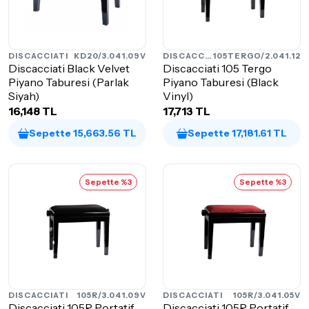
DISCACCIATI
KD20/3.041.09V
DISCACCIATI
105TERGO/2.041.12
Discacciati Black Velvet
Discacciati 105 Tergo
Piyano Taburesi (Parlak
Piyano Taburesi (Black
Siyah)
Vinyl)
16,148 TL
17,713 TL
Sepette 15,663.56 TL
Sepette 17,181.61 TL
Sepette %3
Sepette %3
DISCACCIATI
105R/3.041.09V
DISCACCIATI
105R/3.041.05V
Discacciati 105R Portatif
Discacciati 105R Portatif