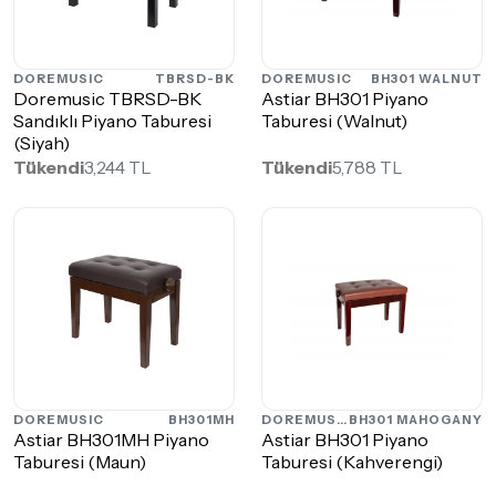
DOREMUSIC
TBRSD-BK
DOREMUSIC
BH301 WALNUT
Doremusic TBRSD-BK
Astiar BH301 Piyano
Sandıklı Piyano Taburesi
Taburesi (Walnut)
(Siyah)
Tükendi
3,244 TL
Tükendi
5,788 TL
DOREMUSIC
BH301MH
DOREMUSIC
BH301 MAHOGANY
Astiar BH301MH Piyano
Astiar BH301 Piyano
Taburesi (Maun)
Taburesi (Kahverengi)