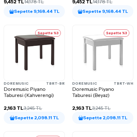
9,452 TL
14,178 TL
9,452 TL
14,178 TL
Sepette 9,168.44 TL
Sepette 9,168.44 TL
Sepette %3
Sepette %3
DOREMUSIC
TBRT-BR
DOREMUSIC
TBRT-WH
Doremusic Piyano
Doremusic Piyano
Taburesi (Kahverengi)
Taburesi (Beyaz)
2,163 TL
3,245 TL
2,163 TL
3,245 TL
Sepette 2,098.11 TL
Sepette 2,098.11 TL