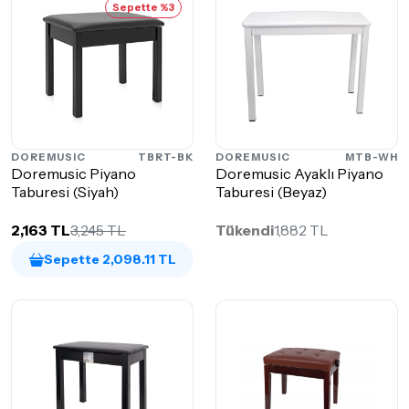
Sepette %3
DOREMUSIC
TBRT-BK
DOREMUSIC
MTB-WH
Doremusic Piyano
Doremusic Ayaklı Piyano
Taburesi (Siyah)
Taburesi (Beyaz)
2,163 TL
3,245 TL
Tükendi
1,882 TL
Sepette 2,098.11 TL