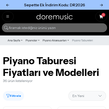
←
Sepette Ek İndirim Kodu: DR2026
→
Tümünü Gör
Tümünü gör
0
Ana Sayfa
Piyanolar
Piyano Aksesuarları
Piyano Tabureleri
Piyano Taburesi
Fiyatları ve Modelleri
36 ürün listeleniyor
Filtrele