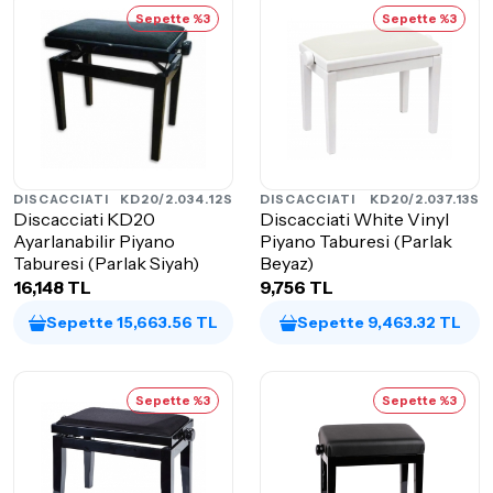
Sepette %3
Sepette %3
DISCACCIATI
KD20/2.034.12S
DISCACCIATI
KD20/2.037.13S
Discacciati KD20
Discacciati White Vinyl
Ayarlanabilir Piyano
Piyano Taburesi (Parlak
Taburesi (Parlak Siyah)
Beyaz)
16,148 TL
9,756 TL
Sepette 15,663.56 TL
Sepette 9,463.32 TL
Sepette %3
Sepette %3