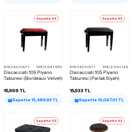
Sepette %3
Sepette %3
DISCACCIATI
105/3.041.05V
DISCACCIATI
105/2.041.12S
Discacciati 105 Piyano
Discacciati 105 Piyano
Taburesi (Bordeaux Velvet)
Taburesi (Parlak Siyah)
15,969 TL
15,533 TL
Sepette 15,489.93 TL
Sepette 15,067.01 TL
Sepette %3
Sepette %3