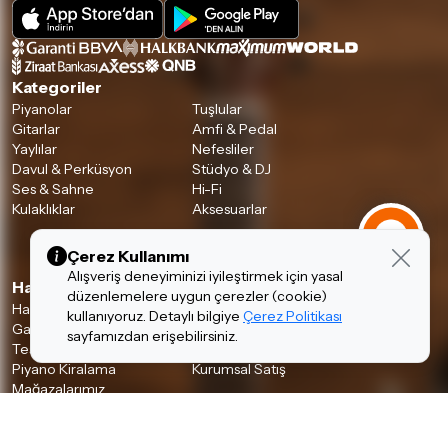
Kategoriler
Piyanolar
Tuşlular
Gitarlar
Amfi & Pedal
Yaylılar
Nefesliler
Davul & Perküsyon
Stüdyo & DJ
Ses & Sahne
Hi-Fi
Kulaklıklar
Aksesuarlar
Çerez Kullanımı
Alışveriş deneyiminizi iyileştirmek için yasal
Hakkımızda & Hizmetlerimiz
düzenlemelere uygun çerezler (cookie)
Hakkımızda
İnsan Kaynakları
kullanıyoruz. Detaylı bilgiye
Çerez Politikası
Garanti ve İade Koşulları
Banka Hesaplarımız
sayfamızdan erişebilirsiniz.
Teslimat Koşulları
İletişim
Piyano Kiralama
Kurumsal Satış
Mağazalarımız