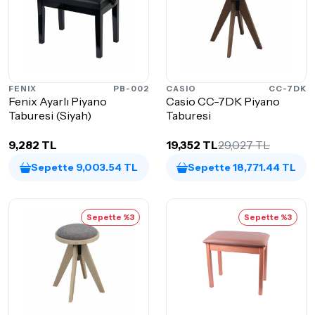
FENIX
PB-002
CASIO
CC-7DK
Fenix Ayarlı Piyano
Casio CC-7DK Piyano
Taburesi (Siyah)
Taburesi
9,282 TL
19,352 TL
29,027 TL
Sepette 9,003.54 TL
Sepette 18,771.44 TL
Sepette %3
Sepette %3