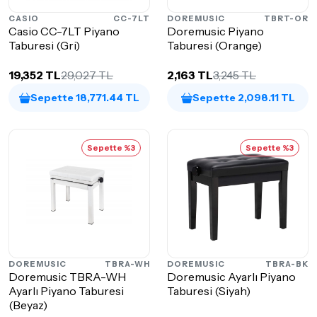
CASIO
CC-7LT
DOREMUSIC
TBRT-OR
Casio CC-7LT Piyano
Doremusic Piyano
Taburesi (Gri)
Taburesi (Orange)
19,352 TL
29,027 TL
2,163 TL
3,245 TL
Sepette 18,771.44 TL
Sepette 2,098.11 TL
Sepette %3
Sepette %3
DOREMUSIC
TBRA-WH
DOREMUSIC
TBRA-BK
Doremusic TBRA-WH
Doremusic Ayarlı Piyano
Ayarlı Piyano Taburesi
Taburesi (Siyah)
(Beyaz)