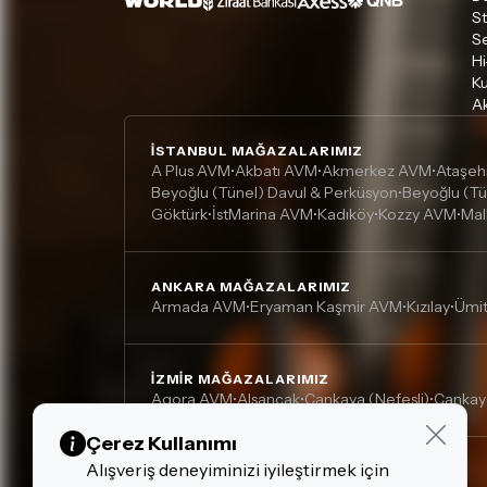
S
S
Hi
Ku
Ak
İSTANBUL MAĞAZALARIMIZ
A Plus AVM
Akbatı AVM
Akmerkez AVM
Ataşeh
•
•
•
Beyoğlu (Tünel) Davul & Perküsyon
Beyoğlu (Tü
•
Göktürk
İstMarina AVM
Kadıköy
Kozzy AVM
Mal
•
•
•
•
ANKARA MAĞAZALARIMIZ
Armada AVM
Eryaman Kaşmir AVM
Kızılay
Ümi
•
•
•
İZMIR MAĞAZALARIMIZ
Agora AVM
Alsancak
Çankaya (Nefesli)
Çankay
•
•
•
Çerez Kullanımı
Alışveriş deneyiminizi iyileştirmek için
DIĞER MAĞAZALARIMIZ