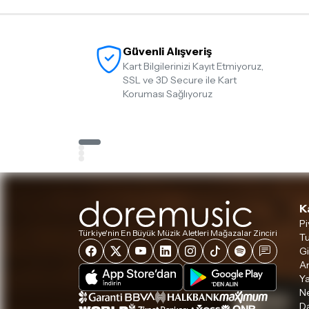
Güvenli Alışveriş
Kart Bilgilerinizi Kayıt Etmiyoruz,
SSL ve 3D Secure ile Kart
Koruması Sağlıyoruz
K
Pi
Türkiye'nin En Büyük Müzik Aletleri Mağazalar Zinciri
Tu
Gi
A
Ya
Ne
D