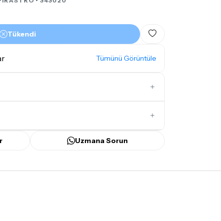
PIRASTRO
• 343020
Tükendi
ar
Tümünü Görüntüle
İlk Yorumu Siz Yazın
r
Uzmana Sorun
ünü
içerisinde kargoya teslim edilir.
bilecek gecikmelerde, kargo süreci
ir süreyi aşmayacaktır. Bayram ve tatil
mamaktadır.
mı
doremusic Sevkiyat Ekibi
ya da
Aras