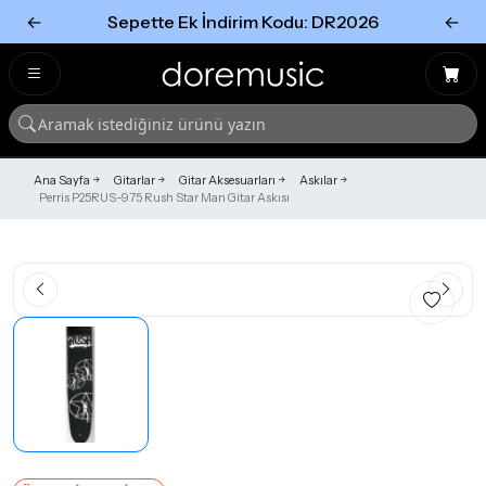
←
Sepette Ek İndirim Kodu: DR2026
←
Tümünü Gör
Tümünü gör
Ana Sayfa
Gitarlar
Gitar Aksesuarları
Askılar
Perris P25RUS-975 Rush Star Man Gitar Askısı