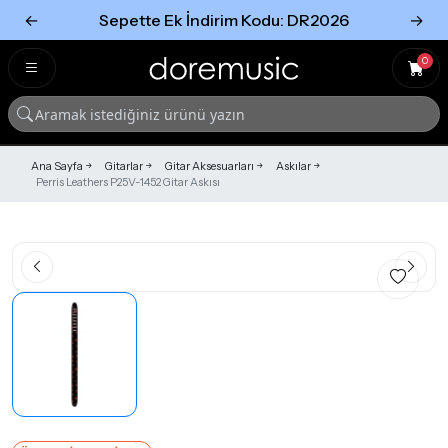
←
Sepette Ek İndirim Kodu: DR2026
→
Tümünü Gör
Tümünü gör
0
Ana Sayfa
Gitarlar
Gitar Aksesuarları
Askılar
Perris Leathers P25V-1452 Gitar Askısı