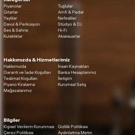
Detaylar için
tıklayınız
Piyanolar
Tuşlular
Gitarlar
Amfi & Pedal
Yaylılar
Nefesliler
Davul & Perküsyon
Stüdyo & DJ
Ses & Sahne
Hi-Fi
Kulaklıklar
Aksesuarlar
Hakkımızda & Hizmetlerimiz
Hakkımızda
İnsan Kaynakları
Garanti ve İade Koşulları
Banka Hesaplarımız
Teslimat Koşulları
İletişim
Piyano Kiralama
Kurumsal Satış
Mağazalarımız
Bilgiler
Kişisel Verilerin Korunması
Gizlilik Politikası
Çerez Politikası
Aydınlatma Metni