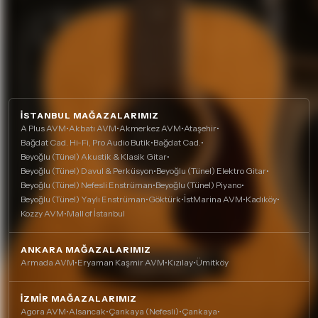
İSTANBUL MAĞAZALARIMIZ
A Plus AVM
•
Akbatı AVM
•
Akmerkez AVM
•
Ataşehir
•
Bağdat Cad. Hi-Fi, Pro Audio Butik
•
Bağdat Cad.
•
Beyoğlu (Tünel) Akustik & Klasik Gitar
•
Beyoğlu (Tünel) Davul & Perküsyon
•
Beyoğlu (Tünel) Elektro Gitar
•
Beyoğlu (Tünel) Nefesli Enstrüman
•
Beyoğlu (Tünel) Piyano
•
Beyoğlu (Tünel) Yaylı Enstrüman
•
Göktürk
•
İstMarina AVM
•
Kadıköy
•
Kozzy AVM
•
Mall of İstanbul
ANKARA MAĞAZALARIMIZ
Armada AVM
•
Eryaman Kaşmir AVM
•
Kızılay
•
Ümitköy
İZMIR MAĞAZALARIMIZ
Agora AVM
•
Alsancak
•
Çankaya (Nefesli)
•
Çankaya
•