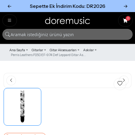
←
Sepette Ek İndirim Kodu: DR2026
→
Tümünü Gör
Tümünü gör
0
Ana Sayfa
Gitarlar
Gitar Aksesuarları
Askılar
Perris Leathers P25DEF-974 Def Leppard Gitar As...