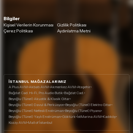
Bilgiler
Kişisel Verilerin Korunması
Gizlilik Politikası
Çerez Politikası
Aydınlatma Metni
İSTANBUL MAĞAZALARIMIZ
A Plus AVM
•
Akbatı AVM
•
Akmerkez AVM
•
Ataşehir
•
Bağdat Cad. Hi-Fi, Pro Audio Butik
•
Bağdat Cad.
•
Beyoğlu (Tünel) Akustik & Klasik Gitar
•
Beyoğlu (Tünel) Davul & Perküsyon
•
Beyoğlu (Tünel) Elektro Gitar
•
Beyoğlu (Tünel) Nefesli Enstrüman
•
Beyoğlu (Tünel) Piyano
•
Beyoğlu (Tünel) Yaylı Enstrüman
•
Göktürk
•
İstMarina AVM
•
Kadıköy
•
Kozzy AVM
•
Mall of İstanbul