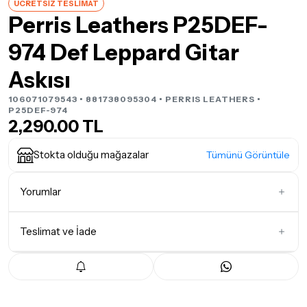
ÜCRETSİZ TESLİMAT
Perris Leathers P25DEF-
974 Def Leppard Gitar
Askısı
106071079543 • 881738095304 •
PERRIS LEATHERS
•
P25DEF-974
2,290.00 TL
Stokta olduğu mağazalar
Tümünü Görüntüle
Yorumlar
Teslimat ve İade
İlk Yorumu Siz Yazın
Teslimat Koşulları
Tüm siparişleriniz
1-3 iş günü
içerisinde kargoya teslim edilir.
Yoğunluk nedeniyle yaşanabilecek gecikmelerde, kargo süreci