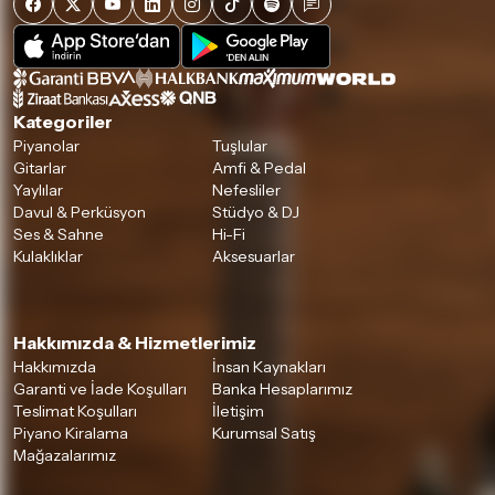
iade/değişim şartlarını kontrol ettiğinizden emin olun.
Detaylar için
tıklayınız
Kategoriler
Piyanolar
Tuşlular
Gitarlar
Amfi & Pedal
Yaylılar
Nefesliler
Davul & Perküsyon
Stüdyo & DJ
Ses & Sahne
Hi-Fi
Kulaklıklar
Aksesuarlar
Hakkımızda & Hizmetlerimiz
Hakkımızda
İnsan Kaynakları
Garanti ve İade Koşulları
Banka Hesaplarımız
Teslimat Koşulları
İletişim
Piyano Kiralama
Kurumsal Satış
Mağazalarımız