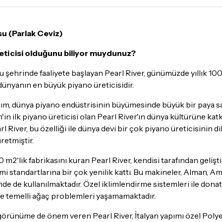
Yoğunluk nedeniyle yaşana
maksimum
5 iş günü
gibi b
u (Parlak Ceviz)
günlerinde teslimat yapıla
reticisi olduğunu biliyor muydunuz?
Seçtiğiniz ürünlerin tama
Kargo
garantisi ile adresin
 şehrinde faaliyete başlayan Pearl River, günümüzde yıllık 100
 dünyanın en büyük piyano üreticisidir.
Detaylar için
tıklayınız
atılım, dünya piyano endüstrisinin büyümesinde büyük bir paya s
İade Koşulları
in ilk piyano üreticisi olan Pearl River'ın dünya kültürüne kat
Sitemiz üzerinden satın al
l River, bu özelliği ile dünya devi bir çok piyano üreticisinin d
itibaren
14 Gün
içerisinde i
üretmiştir.
İadesi ve değişimi mümkün
 m2'lik fabrikasını kuran Pearl River, kendisi tarafından geliş
 standartlarına bir çok yenilik kattı. Bu makineler, Alman, Ame
İade ve değişimi talep edil
nde de kullanılmaktadır. Özel iklimlendirme sistemleri ile donat
ambalajının korunmuş, akse
e temelli ağaç problemleri yaşamamaktadır.
gerekmektedir. Satın alm
mutlaka
Destek
ekibimiz il
görünüme de önem veren Pearl River, İtalyan yapımı özel Polyes