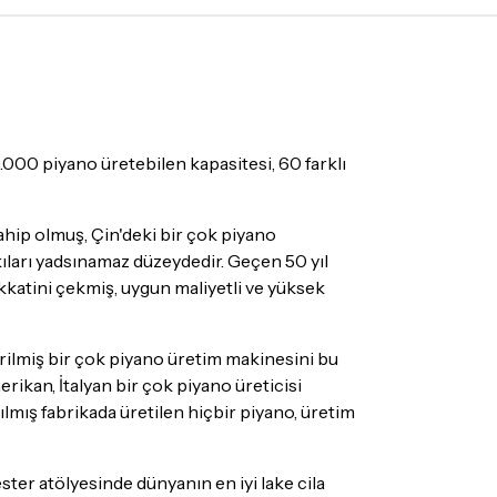
bilecek gecikmelerde, kargo süreci
ir süreyi aşmayacaktır. Bayram ve tatil
mamaktadır.
mı
doremusic Sevkiyat Ekibi
ya da
Aras
ize teslim edilecektir.
.000 piyano üretebilen kapasitesi, 60 farklı
ahip olmuş, Çin'deki bir çok piyano
kıları yadsınamaz düzeydedir. Geçen 50 yıl
mış olduğunuz ürünleri, teslimat tarihinden
ikkatini çekmiş, uygun maliyetli ve yüksek
ade edebilir ya da değiştirebilirsiniz.
 olmayan ürünler için
tıklayınız
.
tirilmiş bir çok piyano üretim makinesini bu
rikan, İtalyan bir çok piyano üreticisi
ecek ürünün ticari vasfını yitirmemiş olması,
ılmış fabrikada üretilen hiçbir piyano, üretim
suar ve tüm ürün içeriğinin eksiksiz olması
ış olduğunuz ürünü göndermeden önce
e iletişime geçerek bilgi veriniz.
ter atölyesinde dünyanın en iyi lake cila