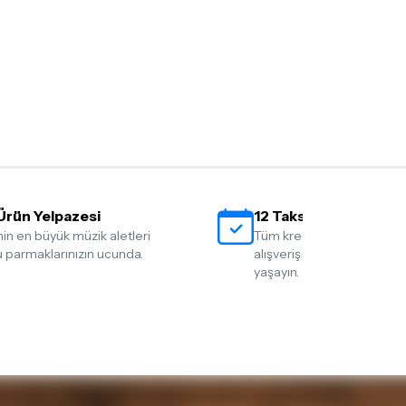
Ürün Yelpazesi
12 Taksit İmkanı
nin en büyük müzik aletleri
Tüm kredi kartlarına 12 tak
 parmaklarınızın ucunda.
alışveriş yapmanın rahatlığ
yaşayın.