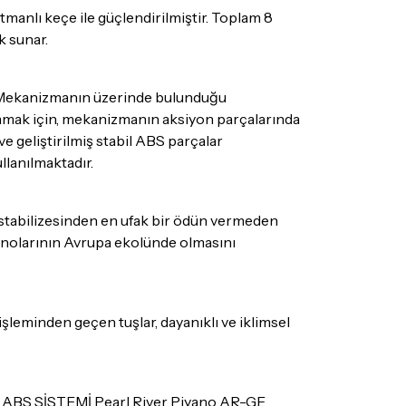
tmanlı keçe ile güçlendirilmiştir. Toplam 8
k sunar.
r. Mekanizmanın üzerinde bulunduğu
lamak için, mekanizmanın aksiyon parçalarında
 geliştirilmiş stabil ABS parçalar
llanılmaktadır.
e stabilizesinden en ufak bir ödün vermeden
iyanolarının Avrupa ekolünde olmasını
işleminden geçen tuşlar, dayanıklı ve iklimsel
IVER ABS SİSTEMİ Pearl River Piyano AR-GE