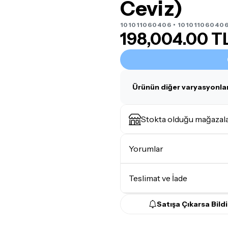
Ceviz)
101011060406 • 101011060406
198,004.00 T
Ürünün diğer varyasyonlar
Stokta olduğu mağazal
Yorumlar
Teslimat ve İade
Satışa Çıkarsa Bildi
Teslimat Koşulları
Tüm siparişleriniz
1-3 iş g