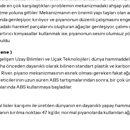
içinde en çok karşılaştıkları problemin mekanizmadaki ahşap ya
e yoluna gittiler. Mekanizmanın en önemli yapı taşları olan ağ
da genleşiyor, kırılıyor ve piyanonun düzenli çalışmasını engell
madaki hareket parçalarını oluşturan ağaçlar genleşiyor, çalımı
artırıcı kimyasallar kullanmak ise, piyanonun sesini olumsuz y
uldu.
rene )
 gelişen Uzay Bilimleri ve Uçak Teknolojileri, dünya hammaddele
a önceden dayanıklı olarak bilinen standart plastik ve karbo
l River, piyano mekanizmasının esnek olması gereken fakat ağa
reticilerinin uzun süren ABS tartışmalarından sonra, bir çok 
larında ABS kullanmaya başladılar.
l lisler karışımı ile üretilen dünyanın en dayanıklı yapay hammadd
nın kırılma noktası 47 kg'dır, normal piyanolarda kullanılan ağa