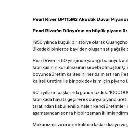
Pearl River UP115M2 Akustik Duvar Piyanos
Pearl River'ın Dünya'nın en büyük piyano ü
1956 yılında küçük bir atölye olarak Guangzhou
ülkedeki binlerce bayiiden oluşan satış ağı ile
Pearl River'ın 50 yıl içinde yaptığı bu büyük 
fabrikasının kurulmasının sebebi olmuştur. Çin'
boyunca üretim kalitesini her daim artıran Pear
kaliteli üretimi ile bir çok dev isim için piyano 
90'lı yılların başlarında günümüzdeki 1.000.000
fabrikada hayata geçirerek dünya piyano üretimi
tarafından kabullenilip, halen kendi üretimleri
aşamasından sonra hiçbir zaman iklimlendirm
Mekanizma ve üretim kalitesi kadar dizayn ve 