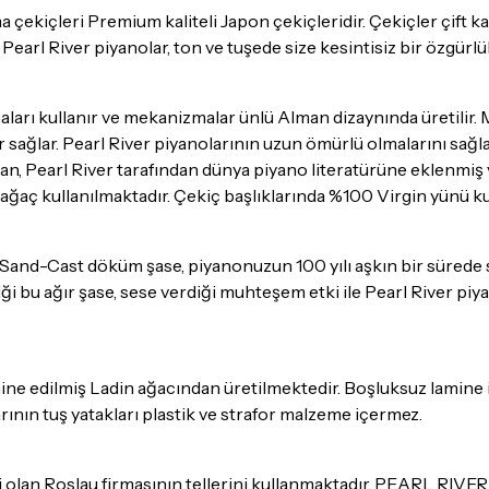
çekiçleri Premium kaliteli Japon çekiçleridir. Çekiçler çift ka
le Pearl River piyanolar, ton ve tuşede size kesintisiz bir özgürlü
aları kullanır ve mekanizmalar ünlü Alman dizaynında üretili
sağlar. Pearl River piyanolarının uzun ömürlü olmalarını sağ
, Pearl River tarafından dünya piyano literatürüne eklenmiş ve
ğaç kullanılmaktadır. Çekiç başlıklarında %100 Virgin yünü ku
iş Sand-Cast döküm şase, piyanonuzun 100 yılı aşkın bir süred
rdiği bu ağır şase, sese verdiği muhteşem etki ile Pearl River p
amine edilmiş Ladin ağacından üretilmektedir. Boşluksuz lamine 
arının tuş yatakları plastik ve strafor malzeme içermez.
icisi olan Roslau firmasının tellerini kullanmaktadır. PEARL R