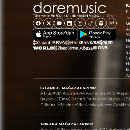
K
Pi
Türkiye'nin En Büyük Müzik Aletleri Mağazalar Zinciri
Tu
Gi
A
Ya
Ne
D
S
S
Hi
Ku
Ak
İSTANBUL MAĞAZALARIMIZ
A Plus AVM
Akbatı AVM
Akmerkez AVM
Ataşeh
•
•
•
Beyoğlu (Tünel) Davul & Perküsyon
Beyoğlu (Tü
•
Göktürk
İstMarina AVM
Kadıköy
Kozzy AVM
Mal
•
•
•
•
ANKARA MAĞAZALARIMIZ
Armada AVM
Eryaman Kaşmir AVM
Kızılay
Ümi
•
•
•