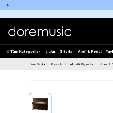
←
Tümünü Gör
Tüm Kategoriler
Piyanolar
Tuşlular
Gitarlar
Amfi & Pedal
Yayl
Ana Sayfa
Piyanolar
Akustik Piyanolar
Akustik D