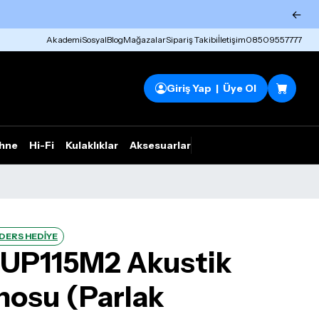
←
Akademi
Sosyal
Blog
Mağazalar
Sipariş Takibi
İletişim
08509557777
Giriş Yap | Üye Ol
hne
Hi-Fi
Kulaklıklar
Aksesuarlar
Rhym Outlet
 DERS HEDİYE
r UP115M2 Akustik
nosu (Parlak