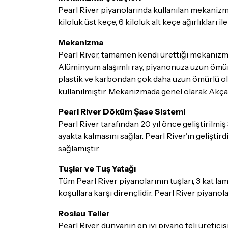
Pearl River piyanolarında kullanılan mekanizma 
kiloluk üst keçe, 6 kiloluk alt keçe ağırlıkları i
Mekanizma
Pearl River, tamamen kendi ürettiği mekanizm
Alüminyum alaşımlı ray, piyanonuza uzun ömür 
plastik ve karbondan çok daha uzun ömürlü olan
kullanılmıştır. Mekanizmada genel olarak Akçaa
Pearl River Döküm Şase Sistemi
Pearl River tarafından 20 yıl önce geliştirilm
ayakta kalmasını sağlar. Pearl River'ın gelişti
sağlamıştır.
Tuşlar ve Tuş Yatağı
Tüm Pearl River piyanolarının tuşları, 3 kat l
koşullara karşı dirençlidir. Pearl River piyanol
Roslau Teller
Pearl River, dünyanın en iyi piyano teli üret