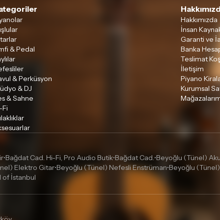
ategoriler
Hakkımızd
yanolar
Hakkımızda
şlular
İnsan Kaynak
tarlar
Garanti ve İ
mfi & Pedal
Banka Hesap
ylılar
Teslimat Koş
fesliler
İletişim
avul & Perküsyon
Piyano Kira
tüdyo & DJ
Kurumsal Sa
es & Sahne
Mağazalarım
-Fi
laklıklar
sesuarlar
ir
Bağdat Cad. Hi-Fi, Pro Audio Butik
Bağdat Cad.
Beyoğlu (Tünel) Akus
•
•
•
nel) Elektro Gitar
Beyoğlu (Tünel) Nefesli Enstrüman
Beyoğlu (Tünel)
•
•
l of İstanbul
tköy