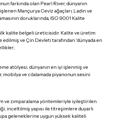
nun farkında olan Pearl River, dünyanın
rün kategorilerine göre farklılık gösterebilir.
e işlenen Mançurya Ceviz ağaçları, Ladin ve
lgili ürünün iade/değişim şartlarını kontrol
şamasının doruklarında, ISO 9001 Kalite
 kalite belgeli üreticisidir. Kalite ve üretim
e edilmiş ve Çin Devleti tarafından 'dünyada en
likler;
leme atölyesi, dünyanın en iyi işlenmiş ve
r, mobilya ve cilalamada piyanonun sesini
im ve zımparalama yöntemleriyle iyileştirilen
, inceltilmiş yapısı ile titreşimlere duyarlı
vrupa geleneklerine uygun yüksek kaliteli