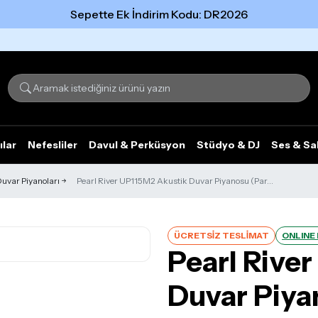
Sepette Ek İndirim Kodu: DR2026
Tümünü gör
ılar
Nefesliler
Davul & Perküsyon
Stüdyo & DJ
Ses & Sa
uvar Piyanoları
Pearl River UP115M2 Akustik Duvar Piyanosu (Par...
ÜCRETSİZ TESLİMAT
ONLINE
Pearl Rive
Duvar Piya