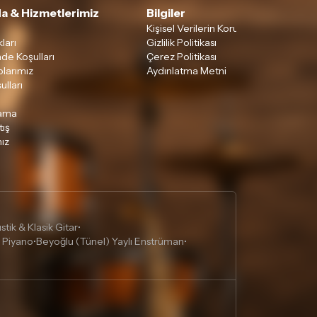
a & Hizmetlerimiz
Bilgiler
Kişisel Verilerin Korunması
ları
Gizlilik Politikası
ade Koşulları
Çerez Politikası
larımız
Aydınlatma Metni
ulları
lama
tış
ız
tik & Klasik Gitar
•
 Piyano
Beyoğlu (Tünel) Yaylı Enstrüman
•
•