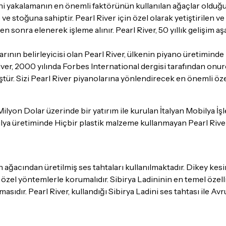
ini yakalamanın en önemli faktörünün kullanılan ağaçlar olduğu
İade ve değişim koşulları, ü
e stoğuna sahiptir. Pearl River için özel olarak yetiştirilen v
Lütfen satın almadan önce i
n sonra elenerek işleme alınır. Pearl River, 50 yıllık gelişim a
ettiğinizden emin olun.
nın belirleyicisi olan Pearl River, ülkenin piyano üretiminde ilk
Detaylar için
tıklayınız
iver, 2000 yılında Forbes International dergisi tarafından onur
tür. Sizi Pearl River piyanolarına yönlendirecek en önemli özel
Milyon Dolar üzerinde bir yatırım ile kurulan İtalyan Mobilya İş
bilya üretiminde Hiçbir plastik malzeme kullanmayan Pearl Rive
n ağacından üretilmiş ses tahtaları kullanılmaktadır. Dikey kes
zel yöntemlerle korumalıdır. Sibirya Ladininin en temel özelliği
asıdır. Pearl River, kullandığı Sibirya Ladini ses tahtası ile A