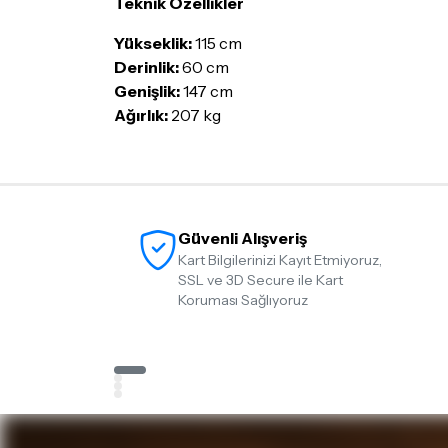
Teknik Özellikler
Yükseklik:
115 cm
Derinlik:
60 cm
Genişlik:
147 cm
Ağırlık:
207 kg
Güvenli Alışveriş
Kart Bilgilerinizi Kayıt Etmiyoruz,
SSL ve 3D Secure ile Kart
Koruması Sağlıyoruz