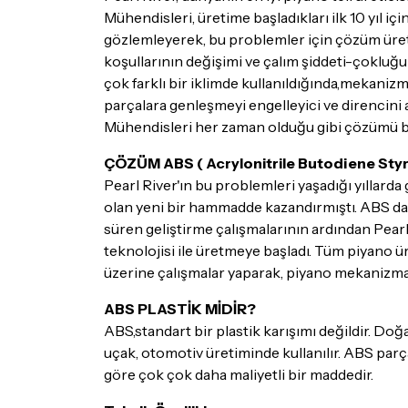
Mühendisleri, üretime başladıkları ilk 10 yıl 
gözlemleyerek, bu problemler için çözüm üretm
koşullarının değişimi ve çalım şiddeti-çokluğun
çok farklı bir iklimde kullanıldığında,mekaniz
parçalara genleşmeyi engelleyici ve direncini 
Mühendisleri her zaman olduğu gibi çözümü b
ÇÖZÜM ABS ( Acrylonitrile Butodiene Sty
Pearl River'ın bu problemleri yaşadığı yıllarda
olan yeni bir hammadde kazandırmıştı. ABS dah
süren geliştirme çalışmalarının ardından Pear
teknolojisi ile üretmeye başladı. Tüm piyano ü
üzerine çalışmalar yaparak, piyano mekanizma
ABS PLASTİK MİDİR?
ABS,standart bir plastik karışımı değildir. Doğa
uçak, otomotiv üretiminde kullanılır. ABS parça
göre çok çok daha maliyetli bir maddedir.