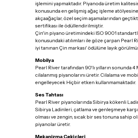
işlemini yapmaktadır. Piyanoda üretim kalites
konusunda en gelişmiş ağaç işleme atölyesine v
akçaağaçlar, özel seçim aşamalarından geçtikte
sertifikası ile ödüllendirilmiştir.
Çin'in piyano üretimindeki ISO 9001 standartları
konusundaki atılımları ile göze çarpan Pearl R
iyi tanınan Çin markası' ödülüne layık görülmüş
Mobilya
Pearl River tarafından 90'lı yılların sonunda 4 
cilalanmış piyanolarını üretir. Cilalama ve mo
engelleyecek Hiçbir etken kullanmamaktadır.
Ses Tahtası
Pearl River piyanolarında Sibirya kökenli Ladi
Sibirya Ladinleri, çatlama ve genleşmeye karşı ö
olması ve zengin, sıcak bir ses tonuna sahip olm
piyanolar üretir.
Mekanizma Çekiçleri