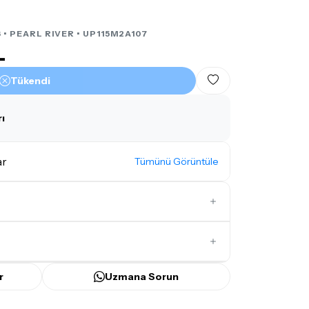
 •
PEARL RIVER
• UP115M2A107
L
Tükendi
ı
ar
Tümünü Görüntüle
İlk Yorumu Siz Yazın
r
Uzmana Sorun
ünü
içerisinde kargoya teslim edilir.