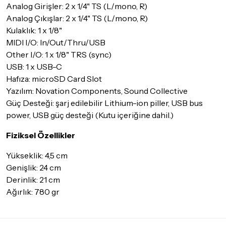
Analog Girişler: 2 x 1/4" TS (L/mono, R)
Analog Çıkışlar: 2 x 1/4" TS (L/mono, R)
Kulaklık: 1 x 1/8"
MIDI I/O: In/Out/Thru/USB
Other I/O: 1 x 1/8" TRS (sync)
USB: 1 x USB-C
Hafıza: microSD Card Slot
Yazılım: Novation Components, Sound Collective
Güç Desteği: şarj edilebilir Lithium-ion piller, USB bus
power, USB güç desteği (Kutu içeriğine dahil.)
Fiziksel Özellikler
Yükseklik: 4,5 cm
Genişlik: 24 cm
Derinlik: 21 cm
Ağırlık: 780 gr