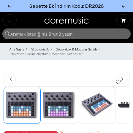
←
Sepette Ek İndirim Kodu: DR2026
←
Tümünü Gör
Tümünü gör
Ana Sayfa
Stüdyo & DJ
Groovebox & Modüler Synth
Novation Circuit Rhythm Groovebox Synthesizer