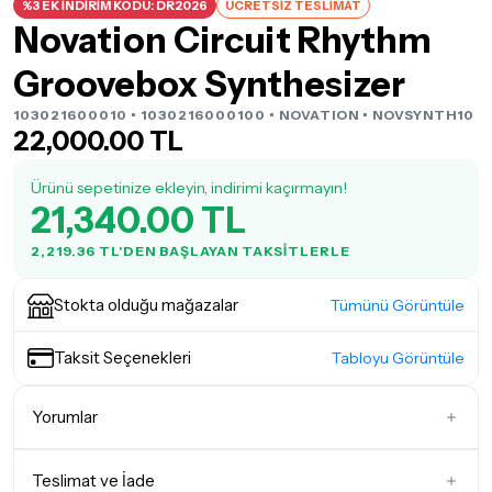
%3 EK İNDİRİM KODU: DR2026
ÜCRETSİZ TESLİMAT
Novation Circuit Rhythm
Groovebox Synthesizer
103021600010 • 1030216000100 •
NOVATION
• NOVSYNTH10
22,000.00 TL
Ürünü sepetinize ekleyin, indirimi kaçırmayın!
21,340.00 TL
2,219.36 TL'DEN BAŞLAYAN TAKSITLERLE
Stokta olduğu mağazalar
Tümünü Görüntüle
Taksit Seçenekleri
Tabloyu Görüntüle
Yorumlar
Teslimat ve İade
İlk Yorumu Siz Yazın