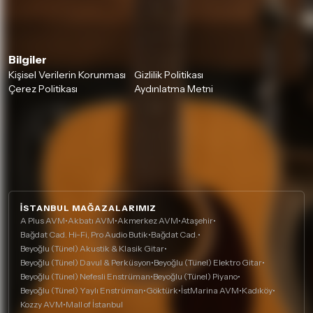
Bilgiler
Kişisel Verilerin Korunması
Gizlilik Politikası
Çerez Politikası
Aydınlatma Metni
İSTANBUL MAĞAZALARIMIZ
A Plus AVM
•
Akbatı AVM
•
Akmerkez AVM
•
Ataşehir
•
Bağdat Cad. Hi-Fi, Pro Audio Butik
•
Bağdat Cad.
•
Beyoğlu (Tünel) Akustik & Klasik Gitar
•
Beyoğlu (Tünel) Davul & Perküsyon
•
Beyoğlu (Tünel) Elektro Gitar
•
Beyoğlu (Tünel) Nefesli Enstrüman
•
Beyoğlu (Tünel) Piyano
•
Beyoğlu (Tünel) Yaylı Enstrüman
•
Göktürk
•
İstMarina AVM
•
Kadıköy
•
Kozzy AVM
•
Mall of İstanbul