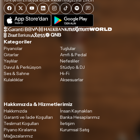
Türkiye'nin En Büyük Müzik Aletleri Mağazalar Zinciri
Kategoriler
Piyanolar
Tuşlular
Gitarlar
Amfi & Pedal
Yaylılar
Nefesliler
Davul & Perküsyon
Stüdyo & DJ
Ses & Sahne
Hi-Fi
Kulaklıklar
Aksesuarlar
Hakkımızda & Hizmetlerimiz
Hakkımızda
İnsan Kaynakları
Garanti ve İade Koşulları
Banka Hesaplarımız
Teslimat Koşulları
İletişim
Piyano Kiralama
Kurumsal Satış
Mağazalarımız