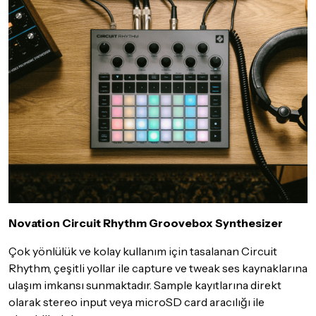
göndermeden önce mutlaka
Destek
ekibimiz ile iletişime
geçerek bilgi veriniz.
İade ve değişim koşulları, ürün kategorilerine göre farklılık
gösterebilir. Lütfen satın almadan önce ilgili ürünün
iade/değişim şartlarını kontrol ettiğinizden emin olun.
Detaylar için
tıklayınız
Novation Circuit Rhythm Groovebox Synthesizer
Çok yönlülük ve kolay kullanım için tasalanan Circuit
Rhythm, çeşitli yollar ile capture ve tweak ses kaynaklarına
ulaşım imkansı sunmaktadır. Sample kayıtlarına direkt
olarak stereo input veya microSD card aracılığı ile