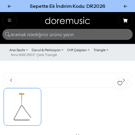
←
Sepette Ek İndirim Kodu: DR2026
←
Tümünü Gör
Tümünü gör
Ana Sayfa
Davul & Perküsyon
Orff Çalgıları
Triangle
Nino NINO551 6'' Çelik Triangle