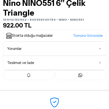
Nino NINO551 6'' Çelik
Triangle
109112150902 • 840553040784 •
NINO
• NINO551
922.00 TL
Stokta olduğu mağazalar
Tümünü Görüntüle
Yorumlar
Teslimat ve İade
İlk Yorumu Siz Yazın
Teslimat Koşulları
Tüm siparişleriniz
1-3 iş günü
içerisinde kargoya teslim edilir.
Yoğunluk nedeniyle yaşanabilecek gecikmelerde, kargo süreci
maksimum
5 iş günü
gibi bir süreyi aşmayacaktır. Bayram ve
tatil günlerinde teslimat yapılamamaktadır.
Seçtiğiniz ürünlerin tamamı
doremusic Sevkiyat Ekibi
ya da