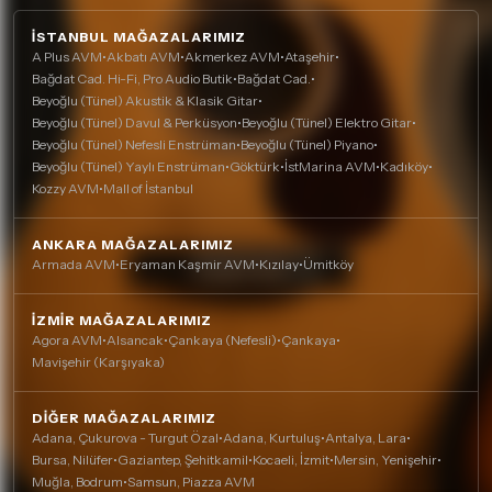
İSTANBUL MAĞAZALARIMIZ
A Plus AVM
•
Akbatı AVM
•
Akmerkez AVM
•
Ataşehir
•
Bağdat Cad. Hi-Fi, Pro Audio Butik
•
Bağdat Cad.
•
Beyoğlu (Tünel) Akustik & Klasik Gitar
•
Beyoğlu (Tünel) Davul & Perküsyon
•
Beyoğlu (Tünel) Elektro Gitar
•
Beyoğlu (Tünel) Nefesli Enstrüman
•
Beyoğlu (Tünel) Piyano
•
Beyoğlu (Tünel) Yaylı Enstrüman
•
Göktürk
•
İstMarina AVM
•
Kadıköy
•
Kozzy AVM
•
Mall of İstanbul
ANKARA MAĞAZALARIMIZ
Armada AVM
•
Eryaman Kaşmir AVM
•
Kızılay
•
Ümitköy
İZMIR MAĞAZALARIMIZ
Agora AVM
•
Alsancak
•
Çankaya (Nefesli)
•
Çankaya
•
Mavişehir (Karşıyaka)
DIĞER MAĞAZALARIMIZ
Adana, Çukurova - Turgut Özal
•
Adana, Kurtuluş
•
Antalya, Lara
•
Bursa, Nilüfer
•
Gaziantep, Şehitkamil
•
Kocaeli, İzmit
•
Mersin, Yenişehir
•
Muğla, Bodrum
•
Samsun, Piazza AVM