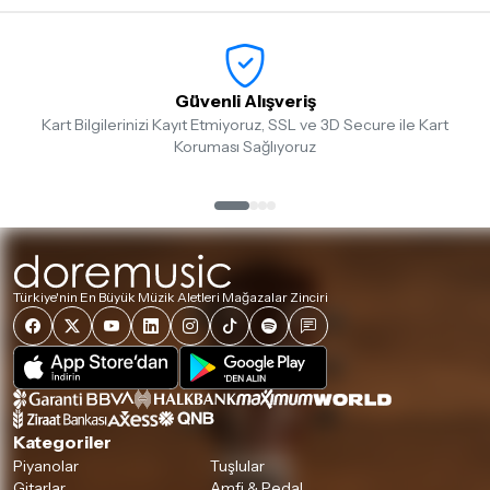
Güvenli Alışveriş
Kart Bilgilerinizi Kayıt Etmiyoruz, SSL ve 3D Secure ile Kart
Koruması Sağlıyoruz
Türkiye'nin En Büyük Müzik Aletleri Mağazalar Zinciri
Kategoriler
Piyanolar
Tuşlular
Gitarlar
Amfi & Pedal