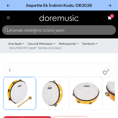
←
Sepette Ek İndirim Kodu: DR2026
→
Tümünü Gör
Tümünü gör
0
Ana Sayfa
Davul & Perküsyon
Perküsyonlar
Tamburin
Nino NINO51Y Abs 8'' Tambourine (Sarı)