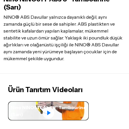
göndermeden önce mutlaka
Destek
ekibimiz ile iletişime
(Sarı)
geçerek bilgi veriniz.
NINO® ABS Davullar yalnızca dayanıklı değil, aynı
İade ve değişim koşulları, ürün kategorilerine göre farklılık
zamanda güçlü bir sese de sahipler. ABS plastikten ve
gösterebilir. Lütfen satın almadan önce ilgili ürünün
sentetik kafalardan yapılan kaplamalar, mükemmel
iade/değişim şartlarını kontrol ettiğinizden emin olun.
stabilite ve uzun ömür sağlar. Yaklaşık iki poundluk düşük
Detaylar için
tıklayınız
ağırlıkları ve olağanüstü işçiliği ile NINO® ABS Davullar
aynı zamanda yeni yürümeye başlayan çocuklar için de
mükemmel şekilde uygundur.
Ürün Tanıtım Videoları
Nino NINO51Y Abs 8'' Tambourine
(Sarı)