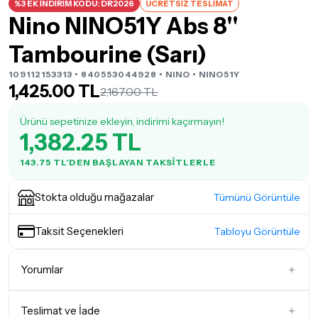
%3 EK İNDİRİM KODU: DR2026
ÜCRETSİZ TESLİMAT
Nino NINO51Y Abs 8''
Tambourine (Sarı)
109112153313 • 840553044928 •
NINO
• NINO51Y
1,425.00 TL
2,167.00 TL
Ürünü sepetinize ekleyin, indirimi kaçırmayın!
1,382.25 TL
143.75 TL'DEN BAŞLAYAN TAKSITLERLE
Stokta olduğu mağazalar
Tümünü Görüntüle
Taksit Seçenekleri
Tabloyu Görüntüle
Yorumlar
Teslimat ve İade
İlk Yorumu Siz Yazın