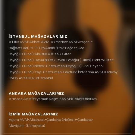
İSTANBUL MAĞAZALARIMIZ
A Plus AVM
•
Akbatı AVM
•
Akmerkez AVM
•
Ataşehir
•
Bağdat Cad. Hi-Fi, Pro Audio Butik
•
Bağdat Cad.
•
Beyoğlu (Tünel) Akustik & Klasik Gitar
•
Beyoğlu (Tünel) Davul & Perküsyon
•
Beyoğlu (Tünel) Elektro Gitar
•
Beyoğlu (Tünel) Nefesli Enstrüman
•
Beyoğlu (Tünel) Piyano
•
Beyoğlu (Tünel) Yaylı Enstrüman
•
Göktürk
•
İstMarina AVM
•
Kadıköy
•
Kozzy AVM
•
Mall of İstanbul
ANKARA MAĞAZALARIMIZ
Armada AVM
•
Eryaman Kaşmir AVM
•
Kızılay
•
Ümitköy
İZMIR MAĞAZALARIMIZ
Agora AVM
•
Alsancak
•
Çankaya (Nefesli)
•
Çankaya
•
Mavişehir (Karşıyaka)