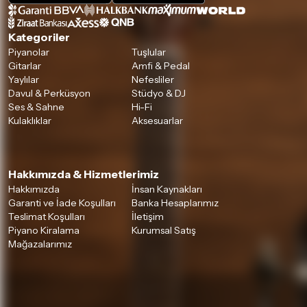
Kategoriler
Piyanolar
Tuşlular
Gitarlar
Amfi & Pedal
Yaylılar
Nefesliler
Davul & Perküsyon
Stüdyo & DJ
Ses & Sahne
Hi-Fi
Kulaklıklar
Aksesuarlar
Hakkımızda & Hizmetlerimiz
Hakkımızda
İnsan Kaynakları
Garanti ve İade Koşulları
Banka Hesaplarımız
Teslimat Koşulları
İletişim
Piyano Kiralama
Kurumsal Satış
Mağazalarımız