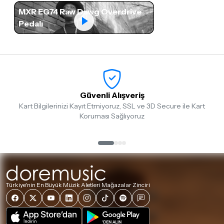
MXR EG74 Raw Dawg Overdrive
Pedalı
Güvenli Alışveriş
Kart Bilgilerinizi Kayıt Etmiyoruz, SSL ve 3D Secure ile Kart
Koruması Sağlıyoruz
Türkiye'nin En Büyük Müzik Aletleri Mağazalar Zinciri