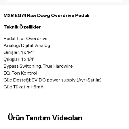
İade ve değişimi talep edilecek ürünün ticari vasfını yitirmemiş
olması, ambalajının korunmuş, aksesuar ve tüm ürün içeriğinin
MXR EG74 Raw Dawg Overdrive Pedalı
eksiksiz olması gerekmektedir. Satın almış olduğunuz ürünü
göndermeden önce mutlaka
Destek
ekibimiz ile iletişime
Teknik Özellikler
geçerek bilgi veriniz.
İade ve değişim koşulları, ürün kategorilerine göre farklılık
Pedal Tipi: Overdrive
gösterebilir. Lütfen satın almadan önce ilgili ürünün
Analog/Dijital: Analog
iade/değişim şartlarını kontrol ettiğinizden emin olun.
Girişler: 1 x 1/4"
Çıkışlar: 1 x 1/4"
Detaylar için
tıklayınız
Bypass Switching: True Hardwire
EQ: Ton Kontrol
Güç Desteği: 9V DC power supply (Ayrı Satılır.)
Güç Tüketimi: 6mA
Ürün Tanıtım Videoları