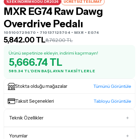
%3 EK İNDİRİM KODU: DR2026
ÜCRETSİZ TESLİMAT
MXR EG74 Raw Dawg
Overdrive Pedalı
105100729670 • 710137125704 •
MXR
• EG74
5,842.00 TL
8,762.00 TL
Ürünü sepetinize ekleyin, indirimi kaçırmayın!
5,666.74 TL
589.34 TL'DEN BAŞLAYAN TAKSITLERLE
Stokta olduğu mağazalar
Tümünü Görüntüle
Taksit Seçenekleri
Tabloyu Görüntüle
Teknik Özellikler
Efekt Modeli
Distortion Pedalları
Yorumlar