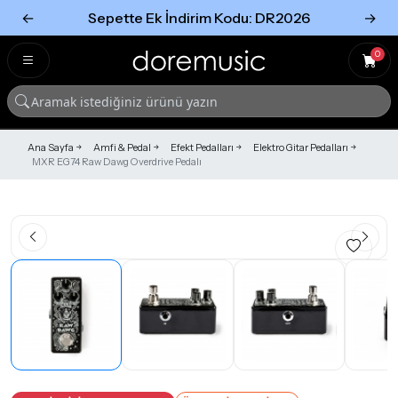
←
Sepette Ek İndirim Kodu: DR2026
→
Tümünü Gör
Tümünü gör
0
Ana Sayfa
Amfi & Pedal
Efekt Pedalları
Elektro Gitar Pedalları
MXR EG74 Raw Dawg Overdrive Pedalı