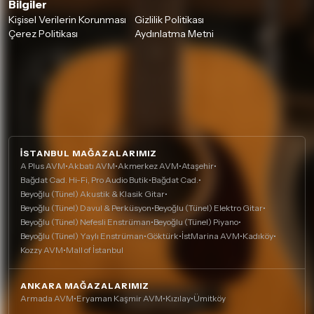
Bilgiler
Kişisel Verilerin Korunması
Gizlilik Politikası
Çerez Politikası
Aydınlatma Metni
İSTANBUL MAĞAZALARIMIZ
A Plus AVM
•
Akbatı AVM
•
Akmerkez AVM
•
Ataşehir
•
Bağdat Cad. Hi-Fi, Pro Audio Butik
•
Bağdat Cad.
•
Beyoğlu (Tünel) Akustik & Klasik Gitar
•
Beyoğlu (Tünel) Davul & Perküsyon
•
Beyoğlu (Tünel) Elektro Gitar
•
Beyoğlu (Tünel) Nefesli Enstrüman
•
Beyoğlu (Tünel) Piyano
•
Beyoğlu (Tünel) Yaylı Enstrüman
•
Göktürk
•
İstMarina AVM
•
Kadıköy
•
Kozzy AVM
•
Mall of İstanbul
ANKARA MAĞAZALARIMIZ
Armada AVM
•
Eryaman Kaşmir AVM
•
Kızılay
•
Ümitköy