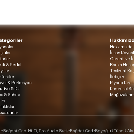
ategoriler
Hakkımızd
yanolar
Hakkımızda
şlular
İnsan Kaynak
tarlar
Garanti ve İ
mfi & Pedal
Banka Hesap
ylılar
Teslimat Koş
fesliler
İletişim
avul & Perküsyon
Piyano Kira
tüdyo & DJ
Kurumsal Sa
es & Sahne
Mağazalarım
-Fi
laklıklar
sesuarlar
ir
Bağdat Cad. Hi-Fi, Pro Audio Butik
Bağdat Cad.
Beyoğlu (Tünel) Akus
•
•
•