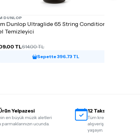
IM DUNLOP
6582
im Dunlop Ultraglide 65 String Conditioner
el Temizleyici
09.00 TL
614.00 TL
Sepette 396.73 TL
Ürün Yelpazesi
12 Taksit İmkanı
nin en büyük müzik aletleri
Tüm kredi kartlarına 12 tak
 parmaklarınızın ucunda.
alışveriş yapmanın rahatlığ
yaşayın.