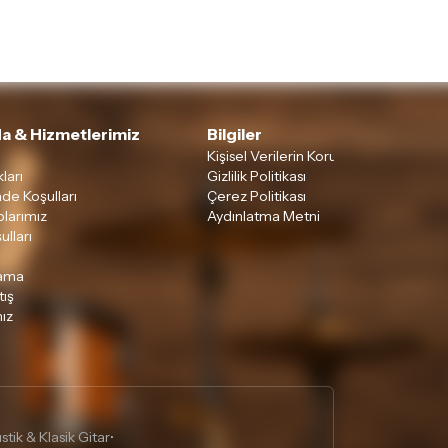
a & Hizmetlerimiz
Bilgiler
Kişisel Verilerin Korunması
ları
Gizlilik Politikası
ade Koşulları
Çerez Politikası
larımız
Aydınlatma Metni
ulları
lama
tış
ız
tik & Klasik Gitar
•