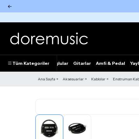
←
Tümünü Gör
Tüm Kategoriler
Piyanolar
Tuşlular
Gitarlar
Amfi & Pedal
Yayl
Ana Sayfa
Aksesuarlar
Kablolar
Enstruman Kabl