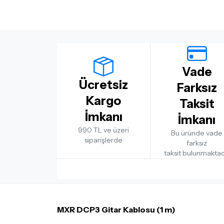
Vade
Ücretsiz
Farksız
Kargo
Taksit
İmkanı
İmkanı
990 TL ve üzeri
Bu üründe vade
siparişlerde
farksız
taksit bulunmaktad
MXR DCP3 Gitar Kablosu (1 m)