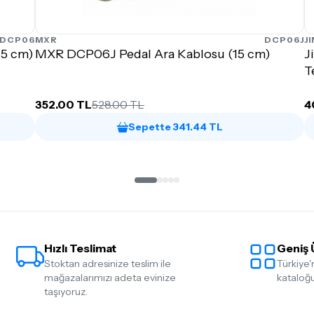
PDCP06
MXR
DCP06J
J
15 cm)
MXR DCP06J Pedal Ara Kablosu (15 cm)
J
T
352.00 TL
528.00 TL
4
Sepette 341.44 TL
Hızlı Teslimat
Geniş 
Stoktan adresinize teslim ile
Türkiye'
mağazalarımızı adeta evinize
kataloğu
taşıyoruz.