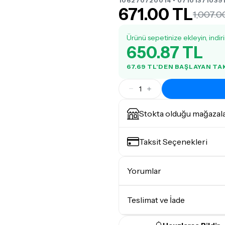
106270720014 • 071013710391
671.00 TL
1,007.0
Ürünü sepetinize ekleyin, indir
650.87 TL
67.69 TL'DEN BAŞLAYAN T
1
Stokta olduğu mağazal
Taksit Seçenekleri
Yorumlar
Teslimat ve İade