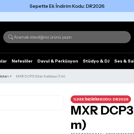
Sepette Ek İndirim Kodu: DR2026
Tümünü gör
ılar
Nefesliler
Davul & Perküsyon
Stüdyo & DJ
Ses & Sa
oları
MXR DCP3 Gitar Kablosu (1 m)
%3 EK İNDİRİM KODU: DR2026
MXR DCP3 G
m)