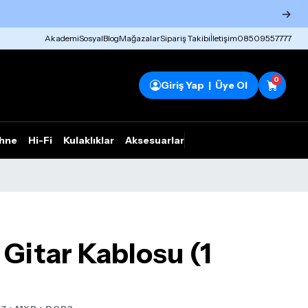
→
Akademi
Sosyal
Blog
Mağazalar
Sipariş Takibi
İletişim
08509557777
0
Giriş Yap | Üye Ol
hne
Hi-Fi
Kulaklıklar
Aksesuarlar
Rhym Outlet
itar Kablosu (1