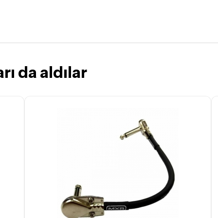
gerekmektedir. Satın alm
mutlaka
Destek
ekibimiz il
İade ve değişim koşulları, ü
Lütfen satın almadan önce i
ettiğinizden emin olun.
rı da aldılar
Detaylar için
tıklayınız