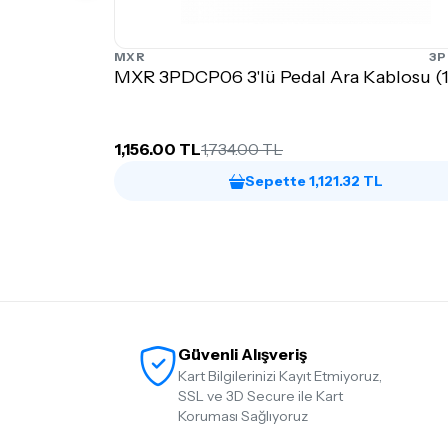
MXR
3
MXR 3PDCP06 3'lü Pedal Ara Kablosu (
1,156.00 TL
1,734.00 TL
Sepette 1,121.32 TL
Güvenli Alışveriş
Kart Bilgilerinizi Kayıt Etmiyoruz,
SSL ve 3D Secure ile Kart
Koruması Sağlıyoruz