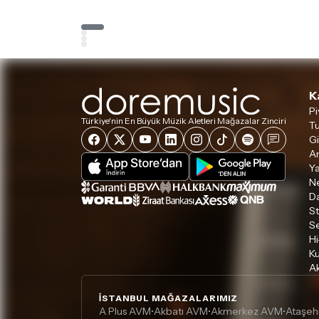
K
Pi
Türkiye'nin En Büyük Müzik Aletleri Mağazalar Zinciri
Tu
Gi
A
Ya
Ne
D
S
S
Hi
Ku
Ak
İSTANBUL MAĞAZALARIMIZ
A Plus AVM
Akbatı AVM
Akmerkez AVM
Ataşeh
•
•
•