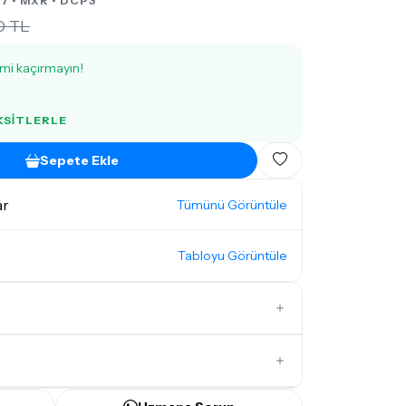
7 •
MXR
• DCP3
0 TL
imi kaçırmayın!
AKSITLERLE
Sepete Ekle
ar
Tümünü Görüntüle
Tabloyu Görüntüle
İlk Yorumu Siz Yazın