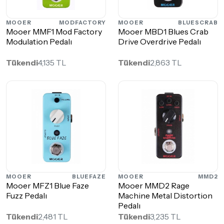
MOOER
MODFACTORY
MOOER
BLUESCRAB
Mooer MMF1 Mod Factory
Mooer MBD1 Blues Crab
Modulation Pedalı
Drive Overdrive Pedalı
Tükendi
4,135 TL
Tükendi
2,863 TL
MOOER
BLUEFAZE
MOOER
MMD2
Mooer MFZ1 Blue Faze
Mooer MMD2 Rage
Fuzz Pedalı
Machine Metal Distortion
Pedalı
Tükendi
2,481 TL
Tükendi
3,235 TL