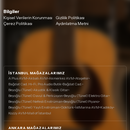
Bilgiler
Kişisel Verilerin Korunması
Gizlilik Politikası
Çerez Politikası
Aydınlatma Metni
İSTANBUL MAĞAZALARIMIZ
A Plus AVM
•
Akbatı AVM
•
Akmerkez AVM
•
Ataşehir
•
Bağdat Cad. Hi-Fi, Pro Audio Butik
•
Bağdat Cad.
•
Beyoğlu (Tünel) Akustik & Klasik Gitar
•
Beyoğlu (Tünel) Davul & Perküsyon
•
Beyoğlu (Tünel) Elektro Gitar
•
Beyoğlu (Tünel) Nefesli Enstrüman
•
Beyoğlu (Tünel) Piyano
•
Beyoğlu (Tünel) Yaylı Enstrüman
•
Göktürk
•
İstMarina AVM
•
Kadıköy
•
Kozzy AVM
•
Mall of İstanbul
ANKARA MAĞAZALARIMIZ