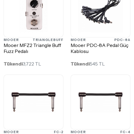
MOOER
TRIANGLEBUFF
MOOER
PDC-8A
Mooer MFZ2 Triangle Buff
Mooer PDC-8A Pedal Güç
Fuzz Pedalı
Kablosu
Tükendi
3,722 TL
Tükendi
545 TL
MOOER
FC-2
MOOER
FC-4