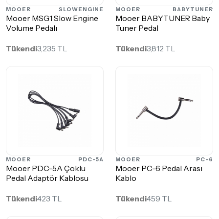
MOOER
SLOWENGINE
MOOER
BABYTUNER
Mooer MSG1 Slow Engine
Mooer BABYTUNER Baby
Volume Pedalı
Tuner Pedal
Tükendi
3,235 TL
Tükendi
3,812 TL
MOOER
PDC-5A
MOOER
PC-6
Mooer PDC-5A Çoklu
Mooer PC-6 Pedal Arası
Pedal Adaptör Kablosu
Kablo
Tükendi
423 TL
Tükendi
459 TL