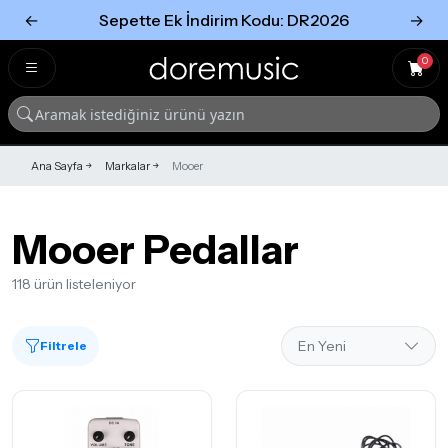
←
Sepette Ek İndirim Kodu: DR2026
→
Tümünü Gör
Tümünü gör
0
Ana Sayfa
Markalar
Mooer
Mooer Pedallar
118 ürün listeleniyor
Filtrele