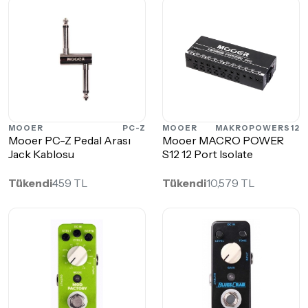
MOOER
PC-Z
MOOER
MAKROPOWERS12
Mooer PC-Z Pedal Arası
Mooer MACRO POWER
Jack Kablosu
S12 12 Port lsolate
Tükendi
459 TL
Tükendi
10,579 TL