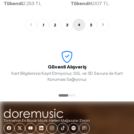
Tükendi
2,253 TL
Tükendi
4,007 TL
1
2
3
4
5
Güvenli Alışveriş
Kart Bilgilerinizi Kayıt Etmiyoruz, SSL ve 3D Secure ile Kart
Koruması Sağlıyoruz
Türkiye'nin En Büyük Müzik Aletleri Mağazalar Zinciri