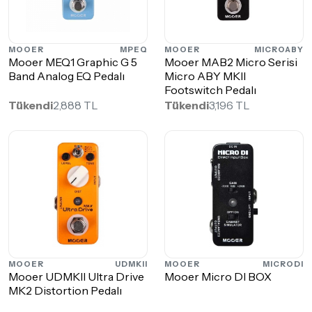
MOOER
MPEQ
MOOER
MICROABY
Mooer MEQ1 Graphic G 5
Mooer MAB2 Micro Serisi
Band Analog EQ Pedalı
Micro ABY MKII
Footswitch Pedalı
Tükendi
2,888 TL
Tükendi
3,196 TL
MOOER
UDMKII
MOOER
MICRODI
Mooer UDMKII Ultra Drive
Mooer Micro DI BOX
MK2 Distortion Pedalı