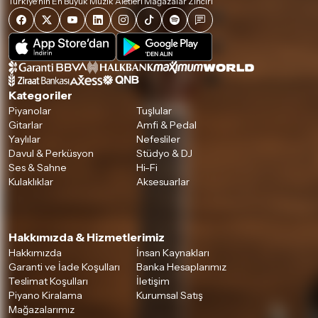
Türkiye'nin En Büyük Müzik Aletleri Mağazalar Zinciri
Kategoriler
Piyanolar
Tuşlular
Gitarlar
Amfi & Pedal
Yaylılar
Nefesliler
Davul & Perküsyon
Stüdyo & DJ
Ses & Sahne
Hi-Fi
Kulaklıklar
Aksesuarlar
Hakkımızda & Hizmetlerimiz
Hakkımızda
İnsan Kaynakları
Garanti ve İade Koşulları
Banka Hesaplarımız
Teslimat Koşulları
İletişim
Piyano Kiralama
Kurumsal Satış
Mağazalarımız