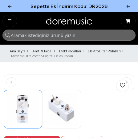
←
Sepette Ek İndirim Kodu: DR2026
←
Tümünü Gör
Tümünü gör
Ana Sayfa
Amfi & Pedal
Efekt Pedalları
Elektro Gitar Pedalları
Mooer MDL2 Reecho Digital Delay Pedalı