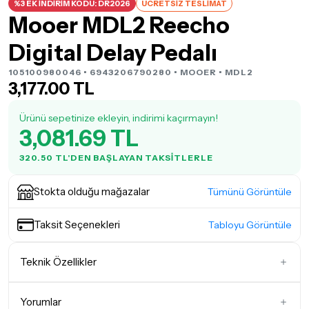
%3 EK İNDİRİM KODU: DR2026
ÜCRETSİZ TESLİMAT
Mooer MDL2 Reecho
Digital Delay Pedalı
105100980046 • 6943206790280 •
MOOER
• MDL2
3,177.00 TL
Ürünü sepetinize ekleyin, indirimi kaçırmayın!
3,081.69 TL
320.50 TL'DEN BAŞLAYAN TAKSITLERLE
Stokta olduğu mağazalar
Tümünü Görüntüle
Taksit Seçenekleri
Tabloyu Görüntüle
Teknik Özellikler
Efekt Modeli
Delay Pedalları
Yorumlar