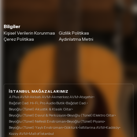
Bilgiler
Kişisel Verilerin Korunması
Gizlilik Politikası
Çerez Politikası
Aydınlatma Metni
İSTANBUL MAĞAZALARIMIZ
A Plus AVM
•
Akbatı AVM
•
Akmerkez AVM
•
Ataşehir
•
Bağdat Cad. Hi-Fi, Pro Audio Butik
•
Bağdat Cad.
•
Beyoğlu (Tünel) Akustik & Klasik Gitar
•
Beyoğlu (Tünel) Davul & Perküsyon
•
Beyoğlu (Tünel) Elektro Gitar
•
Beyoğlu (Tünel) Nefesli Enstrüman
•
Beyoğlu (Tünel) Piyano
•
Beyoğlu (Tünel) Yaylı Enstrüman
•
Göktürk
•
İstMarina AVM
•
Kadıköy
•
Kozzy AVM
•
Mall of İstanbul